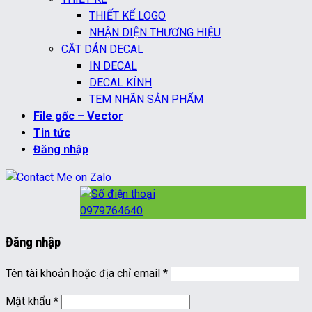
THIẾT KẾ LOGO
NHẬN DIỆN THƯƠNG HIỆU
CẮT DÁN DECAL
IN DECAL
DECAL KÍNH
TEM NHÃN SẢN PHẨM
File gốc – Vector
Tin tức
Đăng nhập
0979764640
Đăng nhập
Bắt
Tên tài khoản hoặc địa chỉ email
*
buộc
Bắt
Mật khẩu
*