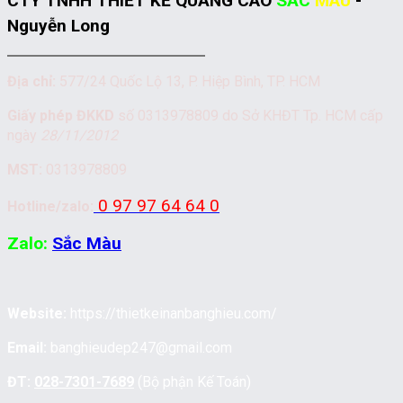
CTY TNHH THIẾT KẾ QUẢNG CÁO
SẮC
MÀU
-
Nguyễn Long
Địa chỉ:
577/24 Quốc Lộ 13, P. Hiệp Bình, TP. HCM
Giấy phép ĐKKD
số 0313978809 do Sở KHĐT Tp. HCM cấp
ngày
28/11/2012
MST:
0313978809
0 97 97 64 64 0
Hotline/zalo:
Zalo:
Sắc Màu
Website:
https://thietkeinanbanghieu.com/
Email:
banghieudep247@gmail.com
ĐT:
028-7301-7689
(Bộ phận Kế Toán)