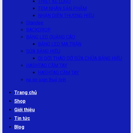
THIẾT KẾ LOGO
TEM NHÃN SẢN PHẨM
NHẬN DIỆN THƯƠNG HIỆU
Standee
BACKDROP
BẢNG LED QUẢNG CÁO
BẢNG LED MA TRẬN
SỬA BẢNG HIỆU
DI DỜI THÁO DỠ SỮA CHỮA BẢNG HIỆU
HASHTAG CẦM TAY
HASHTAG CẦM TAY
ne on sign thuỷ tinh
Trang chủ
Shop
Giới thiệu
Tin tức
Blog