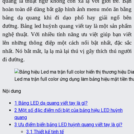
quang là thuật ngữ không còn xa lạ với giới trẻ. Bạn
hoàn toàn dễ dàng bắt gặp hình ảnh menu món ăn bằng
bảng dạ quang khi đi dạo phố hay giải ngố bên
đường.
Bảng led huỳnh quang viết tay là một sản phẩm
nghệ thuật. Với nhiều tính năng ưu việt giúp bạn viết
lên những thông điệp một cách nổi bật nhất, đặc sắc
nhất.
Nó bắt mắt, lạ lạ mà lại thú vị gây thích thú người
đi đường.
Led ma trận full color ứng dụng làm bảng hiệu mặt tiền t
Nội dung
1
Bảng LED dạ quang viết tay là gì?
2
Một số đặc điểm nổi bật của bảng hiệu LED huỳnh
quang
3
Ưu điểm biển bảng LED huỳnh quang viết tay là gì?
3.1
Thiết kế tinh tế