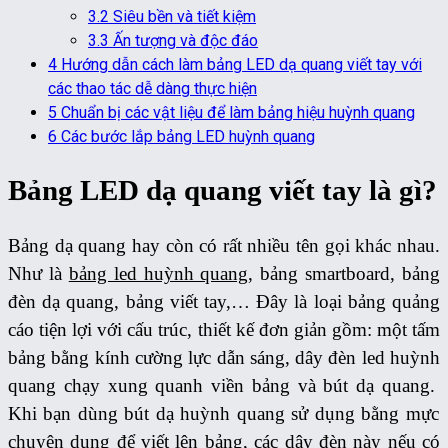
3.2
Siêu bền và tiết kiệm
3.3
Ấn tượng và độc đáo
4
Hướng dẫn cách làm bảng LED dạ quang viết tay với
các thao tác dễ dàng thực hiện
5
Chuẩn bị các vật liệu để làm bảng hiệu huỳnh quang
6
Các bước lắp bảng LED huỳnh quang
Bảng LED dạ quang viết tay là gì?
Bảng dạ quang hay còn có rất nhiều tên gọi khác nhau.
Như là
bảng led huỳnh quang
, bảng smartboard, bảng
đèn dạ quang, bảng viết tay,…
Đây là loại bảng quảng
cáo tiện lợi với cấu trúc, thiết kế đơn giản gồm: một tấm
bảng bằng kính cường lực dẫn sáng, dây đèn led huỳnh
quang chạy xung quanh viền bảng và bút dạ quang.
Khi bạn dùng bút dạ huỳnh quang sử dụng bằng mực
chuyên dụng để viết lên bảng, các dây đèn này nếu có