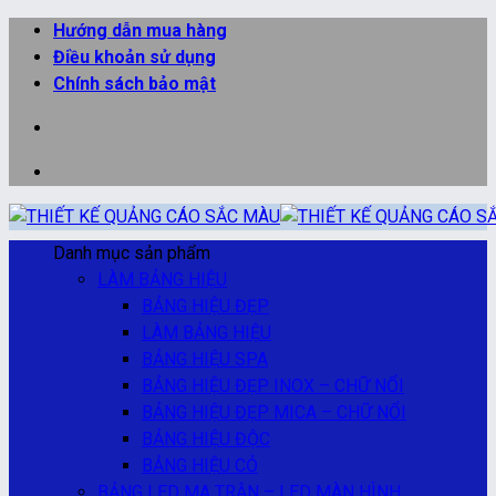
Bỏ
Hướng dẫn mua hàng
qua
Điều khoản sử dụng
nội
Chính sách bảo mật
dung
Danh mục sản phẩm
LÀM BẢNG HIỆU
BẢNG HIỆU ĐẸP
LÀM BẢNG HIỆU
BẢNG HIỆU SPA
BẢNG HIỆU ĐẸP INOX – CHỮ NỔI
BẢNG HIỆU ĐẸP MICA – CHỮ NỔI
BẢNG HIỆU ĐỘC
BẢNG HIỆU CỎ
BẢNG LED MA TRẬN – LED MÀN HÌNH