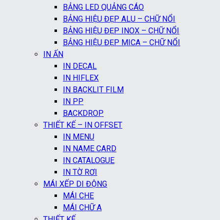
BẢNG LED QUẢNG CÁO
BẢNG HIỆU ĐẸP ALU – CHỮ NỔI
BẢNG HIỆU ĐẸP INOX – CHỮ NỔI
BẢNG HIỆU ĐẸP MICA – CHỮ NỔI
IN ẤN
IN DECAL
IN HIFLEX
IN BACKLIT FILM
IN PP
BACKDROP
THIẾT KẾ – IN OFFSET
IN MENU
IN NAME CARD
IN CATALOGUE
IN TỜ RƠI
MÁI XẾP DI ĐỘNG
MÁI CHE
MÁI CHỮ A
THIẾT KẾ