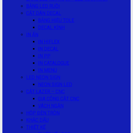
BẢNG LED RUỒI
CẮT DÁN DECAL
BẢNG HIỆU TOLE
DECAL KÍNH
IN ẤN
IN HIFLEX
IN DECAL
IN PP
IN CATALOGUE
IN MENU
LED NEON SIGN
NEON SIGN LED
CẮT LAZER – CNC
GIA CÔNG CẮT CNC
VÁCH NGĂN
HỘP ĐÈN TRÒN
KHẮC DẤU
THIẾT KẾ