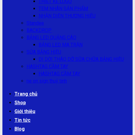
THIẾT KẾ LOGO
TEM NHÃN SẢN PHẨM
NHẬN DIỆN THƯƠNG HIỆU
Standee
BACKDROP
BẢNG LED QUẢNG CÁO
BẢNG LED MA TRẬN
SỬA BẢNG HIỆU
DI DỜI THÁO DỠ SỮA CHỮA BẢNG HIỆU
HASHTAG CẦM TAY
HASHTAG CẦM TAY
ne on sign thuỷ tinh
Trang chủ
Shop
Giới thiệu
Tin tức
Blog