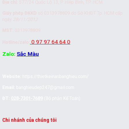
Địa chỉ:
577/24 Quốc Lộ 13, P. Hiệp Bình, TP. HCM
Giấy phép ĐKKD
số 0313978809 do Sở KHĐT Tp. HCM cấp
ngày
28/11/2012
MST:
0313978809
0 97 97 64 64 0
Hotline/zalo:
Zalo:
Sắc Màu
Website:
https://thietkeinanbanghieu.com/
Email:
banghieudep247@gmail.com
ĐT:
028-7301-7689
(Bộ phận Kế Toán)
Chi nhánh của chúng tôi