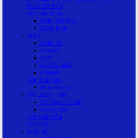
BẢNG LED RUỒI
CẮT DÁN DECAL
BẢNG HIỆU TOLE
DECAL KÍNH
IN ẤN
IN HIFLEX
IN DECAL
IN PP
IN CATALOGUE
IN MENU
LED NEON SIGN
NEON SIGN LED
CẮT LAZER – CNC
GIA CÔNG CẮT CNC
VÁCH NGĂN
HỘP ĐÈN TRÒN
KHẮC DẤU
THIẾT KẾ