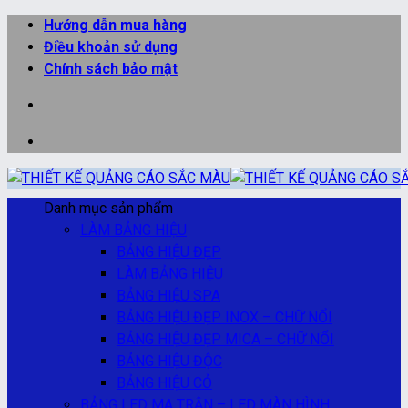
Bỏ
Hướng dẫn mua hàng
qua
Điều khoản sử dụng
nội
Chính sách bảo mật
dung
Danh mục sản phẩm
LÀM BẢNG HIỆU
BẢNG HIỆU ĐẸP
LÀM BẢNG HIỆU
BẢNG HIỆU SPA
BẢNG HIỆU ĐẸP INOX – CHỮ NỔI
BẢNG HIỆU ĐẸP MICA – CHỮ NỔI
BẢNG HIỆU ĐỘC
BẢNG HIỆU CỎ
BẢNG LED MA TRẬN – LED MÀN HÌNH