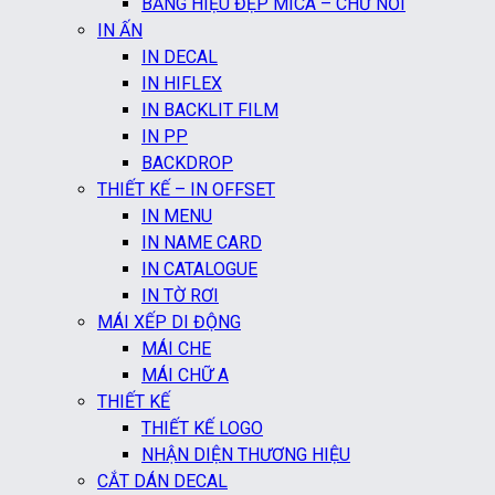
BẢNG HIỆU ĐẸP MICA – CHỮ NỔI
IN ẤN
IN DECAL
IN HIFLEX
IN BACKLIT FILM
IN PP
BACKDROP
THIẾT KẾ – IN OFFSET
IN MENU
IN NAME CARD
IN CATALOGUE
IN TỜ RƠI
MÁI XẾP DI ĐỘNG
MÁI CHE
MÁI CHỮ A
THIẾT KẾ
THIẾT KẾ LOGO
NHẬN DIỆN THƯƠNG HIỆU
CẮT DÁN DECAL