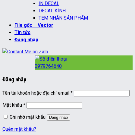
IN DECAL
DECAL KÍNH
TEM NHÃN SẢN PHẨM
File gốc – Vector
Tin tức
Đăng nhập
0979764640
Đăng nhập
Bắt
Tên tài khoản hoặc địa chỉ email
*
buộc
Bắt
Mật khẩu
*
buộc
Ghi nhớ mật khẩu
Đăng nhập
Quên mật khẩu?