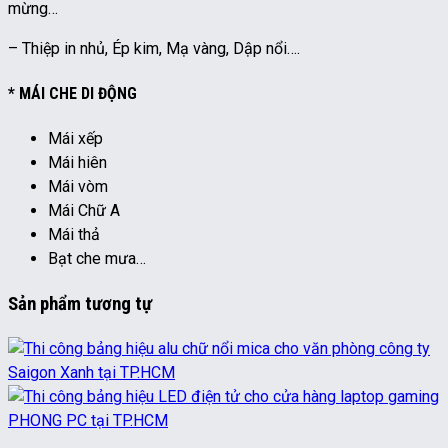
mừng…
– Thiệp in nhủ, Ép kim, Mạ vàng, Dập nổi….
* MÁI CHE DI ĐỘNG
Mái xếp
Mái hiên
Mái vòm
Mái Chữ A
Mái thả
Bạt che mưa…
Sản phẩm tương tự