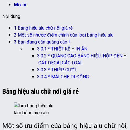
Mô tả
Nội dung
1
Bảng hiệu alu chữ nổi giá rẻ
2
Một số nhược điểm chính của loại bảng hiệu alu
3
Bạn đang cần quảng cáo !
3.0.1
* THIẾT KẾ – IN ẤN
3.0.2
* QUẢNG CÁO BẢNG HIỆU, HỘP ĐÈN –
CẮT DECALCÁC LOẠI
3.0.3
* THIỆP CƯỚI
3.0.4
* MÁI CHE DI ĐỘNG
Bảng hiệu alu chữ nổi giá rẻ
làm bảng hiệu alu
Một số ưu điểm của bảng hiệu alu chữ nổi,