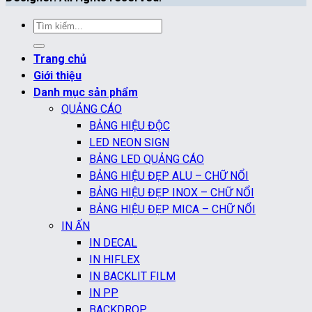
Tìm
kiếm:
Trang chủ
Giới thiệu
Danh mục sản phẩm
QUẢNG CÁO
BẢNG HIỆU ĐỘC
LED NEON SIGN
BẢNG LED QUẢNG CÁO
BẢNG HIỆU ĐẸP ALU – CHỮ NỔI
BẢNG HIỆU ĐẸP INOX – CHỮ NỔI
BẢNG HIỆU ĐẸP MICA – CHỮ NỔI
IN ẤN
IN DECAL
IN HIFLEX
IN BACKLIT FILM
IN PP
BACKDROP