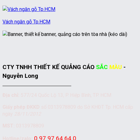
Vách ngăn gỗ Tp.HCM
CTY TNHH THIẾT KẾ QUẢNG CÁO
SẮC
MÀU
-
Nguyễn Long
Địa chỉ:
577/24 Quốc Lộ 13, P. Hiệp Bình, TP. HCM
Giấy phép ĐKKD
số 0313978809 do Sở KHĐT Tp. HCM cấp
ngày
28/11/2012
MST:
0313978809
0 97 97 64 64 0
Hotline/zalo: