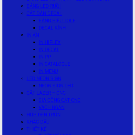
BẢNG LED RUỒI
CẮT DÁN DECAL
BẢNG HIỆU TOLE
DECAL KÍNH
IN ẤN
IN HIFLEX
IN DECAL
IN PP
IN CATALOGUE
IN MENU
LED NEON SIGN
NEON SIGN LED
CẮT LAZER – CNC
GIA CÔNG CẮT CNC
VÁCH NGĂN
HỘP ĐÈN TRÒN
KHẮC DẤU
THIẾT KẾ