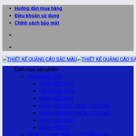
Bỏ
Hướng dẫn mua hàng
qua
Điều khoản sử dụng
nội
Chính sách bảo mật
dung
Danh mục sản phẩm
LÀM BẢNG HIỆU
BẢNG HIỆU ĐẸP
LÀM BẢNG HIỆU
BẢNG HIỆU SPA
BẢNG HIỆU ĐẸP INOX – CHỮ NỔI
BẢNG HIỆU ĐẸP MICA – CHỮ NỔI
BẢNG HIỆU ĐỘC
BẢNG HIỆU CỎ
BẢNG LED MA TRẬN – LED MÀN HÌNH