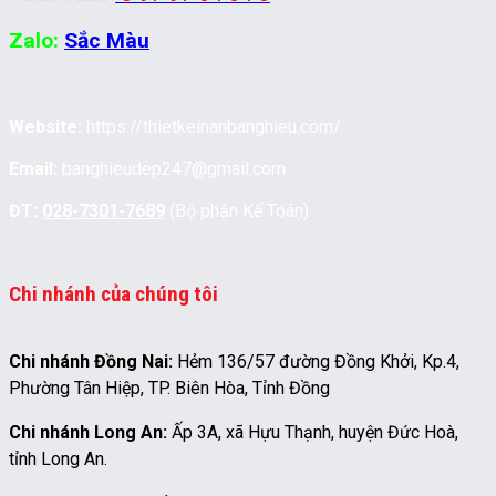
Zalo:
Sắc Màu
Website:
https://thietkeinanbanghieu.com/
Email:
banghieudep247@gmail.com
ĐT:
028-7301-7689
(Bộ phận Kế Toán)
Chi nhánh của chúng tôi
Chi nhánh Đồng Nai:
Hẻm 136/57 đường Đồng Khởi, Kp.4,
Phường Tân Hiệp, TP. Biên Hòa, Tỉnh Đồng
Chi nhánh Long An:
Ấp 3A, xã Hựu Thạnh, huyện Đức Hoà,
tỉnh Long An.