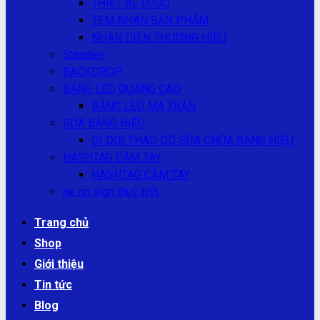
THIẾT KẾ LOGO
TEM NHÃN SẢN PHẨM
NHẬN DIỆN THƯƠNG HIỆU
Standee
BACKDROP
BẢNG LED QUẢNG CÁO
BẢNG LED MA TRẬN
SỬA BẢNG HIỆU
DI DỜI THÁO DỠ SỮA CHỮA BẢNG HIỆU
HASHTAG CẦM TAY
HASHTAG CẦM TAY
ne on sign thuỷ tinh
Trang chủ
Shop
Giới thiệu
Tin tức
Blog