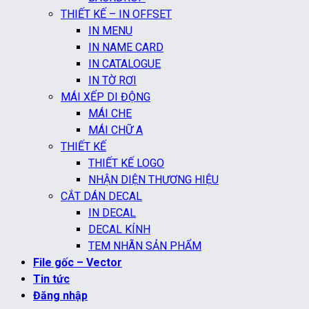
THIẾT KẾ – IN OFFSET
IN MENU
IN NAME CARD
IN CATALOGUE
IN TỜ RƠI
MÁI XẾP DI ĐỘNG
MÁI CHE
MÁI CHỮ A
THIẾT KẾ
THIẾT KẾ LOGO
NHẬN DIỆN THƯƠNG HIỆU
CẮT DÁN DECAL
IN DECAL
DECAL KÍNH
TEM NHÃN SẢN PHẨM
File gốc – Vector
Tin tức
Đăng nhập