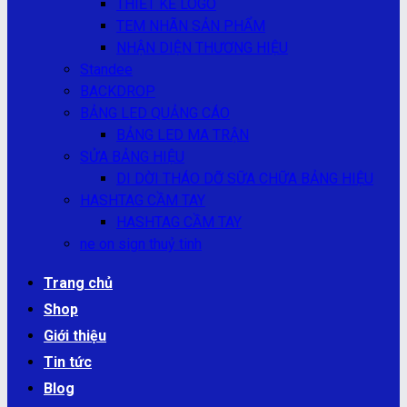
THIẾT KẾ LOGO
TEM NHÃN SẢN PHẨM
NHẬN DIỆN THƯƠNG HIỆU
Standee
BACKDROP
BẢNG LED QUẢNG CÁO
BẢNG LED MA TRẬN
SỬA BẢNG HIỆU
DI DỜI THÁO DỠ SỮA CHỮA BẢNG HIỆU
HASHTAG CẦM TAY
HASHTAG CẦM TAY
ne on sign thuỷ tinh
Trang chủ
Shop
Giới thiệu
Tin tức
Blog