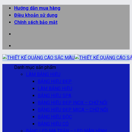
Bỏ
Hướng dẫn mua hàng
qua
Điều khoản sử dụng
nội
Chính sách bảo mật
dung
Danh mục sản phẩm
LÀM BẢNG HIỆU
BẢNG HIỆU ĐẸP
LÀM BẢNG HIỆU
BẢNG HIỆU SPA
BẢNG HIỆU ĐẸP INOX – CHỮ NỔI
BẢNG HIỆU ĐẸP MICA – CHỮ NỔI
BẢNG HIỆU ĐỘC
BẢNG HIỆU CỎ
BẢNG LED MA TRẬN – LED MÀN HÌNH