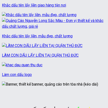
Khắc dấu tên lấy liền giao hàng tận nơi
Khắc dấu tên lấy liền, mẫu đẹp, chất lượng
LÀM CON DẤU LẤY LIỀN TẠI QUẬN THỦ ĐỨC
Làm con dấu logo