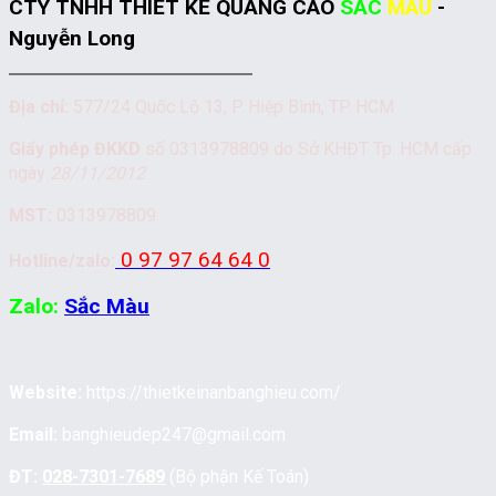
CTY TNHH THIẾT KẾ QUẢNG CÁO
SẮC
MÀU
-
Nguyễn Long
Địa chỉ:
577/24 Quốc Lộ 13, P. Hiệp Bình, TP. HCM
Giấy phép ĐKKD
số 0313978809 do Sở KHĐT Tp. HCM cấp
ngày
28/11/2012
MST:
0313978809
0 97 97 64 64 0
Hotline/zalo:
Zalo:
Sắc Màu
Website:
https://thietkeinanbanghieu.com/
Email:
banghieudep247@gmail.com
ĐT:
028-7301-7689
(Bộ phận Kế Toán)