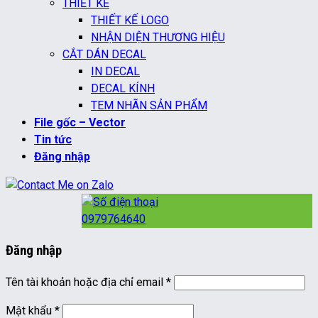
THIẾT KẾ
THIẾT KẾ LOGO
NHẬN DIỆN THƯƠNG HIỆU
CẮT DÁN DECAL
IN DECAL
DECAL KÍNH
TEM NHÃN SẢN PHẨM
File gốc – Vector
Tin tức
Đăng nhập
0979764640
Đăng nhập
Bắt
Tên tài khoản hoặc địa chỉ email
*
buộc
Bắt
Mật khẩu
*