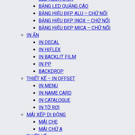
BẢNG LED QUẢNG CÁO
BẢNG HIỆU ĐẸP ALU – CHỮ NỔI
BẢNG HIỆU ĐẸP INOX – CHỮ NỔI
BẢNG HIỆU ĐẸP MICA – CHỮ NỔI
IN ẤN
IN DECAL
IN HIFLEX
IN BACKLIT FILM
IN PP
BACKDROP
THIẾT KẾ – IN OFFSET
IN MENU
IN NAME CARD
IN CATALOGUE
IN TỜ RƠI
MÁI XẾP DI ĐỘNG
MÁI CHE
MÁI CHỮ A