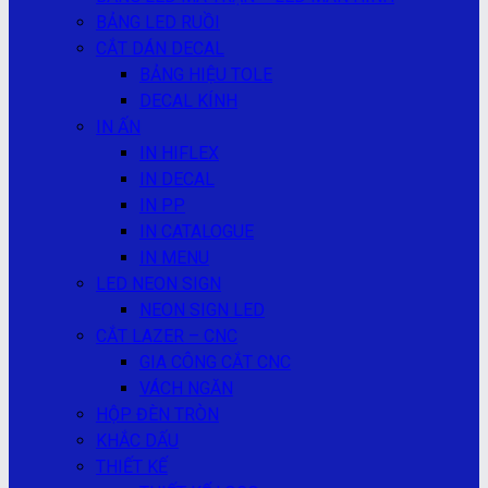
BẢNG LED RUỒI
CẮT DÁN DECAL
BẢNG HIỆU TOLE
DECAL KÍNH
IN ẤN
IN HIFLEX
IN DECAL
IN PP
IN CATALOGUE
IN MENU
LED NEON SIGN
NEON SIGN LED
CẮT LAZER – CNC
GIA CÔNG CẮT CNC
VÁCH NGĂN
HỘP ĐÈN TRÒN
KHẮC DẤU
THIẾT KẾ