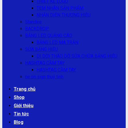
THIẾT KẾ LOGO
TEM NHÃN SẢN PHẨM
NHẬN DIỆN THƯƠNG HIỆU
Standee
BACKDROP
BẢNG LED QUẢNG CÁO
BẢNG LED MA TRẬN
SỬA BẢNG HIỆU
DI DỜI THÁO DỠ SỮA CHỮA BẢNG HIỆU
HASHTAG CẦM TAY
HASHTAG CẦM TAY
ne on sign thuỷ tinh
Trang chủ
Shop
Giới thiệu
Tin tức
Blog