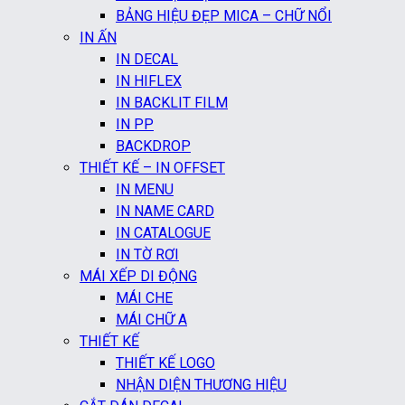
BẢNG HIỆU ĐẸP MICA – CHỮ NỔI
IN ẤN
IN DECAL
IN HIFLEX
IN BACKLIT FILM
IN PP
BACKDROP
THIẾT KẾ – IN OFFSET
IN MENU
IN NAME CARD
IN CATALOGUE
IN TỜ RƠI
MÁI XẾP DI ĐỘNG
MÁI CHE
MÁI CHỮ A
THIẾT KẾ
THIẾT KẾ LOGO
NHẬN DIỆN THƯƠNG HIỆU