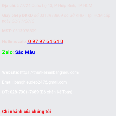
Địa chỉ:
577/24 Quốc Lộ 13, P. Hiệp Bình, TP. HCM
Giấy phép ĐKKD
số 0313978809 do Sở KHĐT Tp. HCM cấp
ngày
28/11/2012
MST:
0313978809
0 97 97 64 64 0
Hotline/zalo:
Zalo:
Sắc Màu
Website:
https://thietkeinanbanghieu.com/
Email:
banghieudep247@gmail.com
ĐT:
028-7301-7689
(Bộ phận Kế Toán)
Chi nhánh của chúng tôi