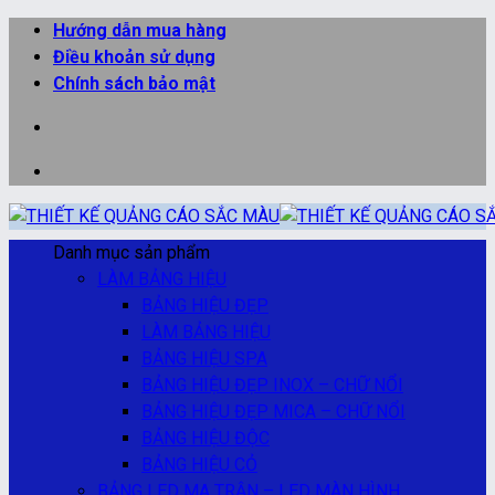
Bỏ
Hướng dẫn mua hàng
qua
Điều khoản sử dụng
nội
Chính sách bảo mật
dung
Danh mục sản phẩm
LÀM BẢNG HIỆU
BẢNG HIỆU ĐẸP
LÀM BẢNG HIỆU
BẢNG HIỆU SPA
BẢNG HIỆU ĐẸP INOX – CHỮ NỔI
BẢNG HIỆU ĐẸP MICA – CHỮ NỔI
BẢNG HIỆU ĐỘC
BẢNG HIỆU CỎ
BẢNG LED MA TRẬN – LED MÀN HÌNH