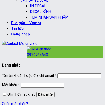
CẮT DÁN DECAL
IN DECAL
DECAL KÍNH
TEM NHÃN SẢN PHẨM
File gốc – Vector
Tin tức
Đăng nhập
0979764640
Đăng nhập
Bắt
Tên tài khoản hoặc địa chỉ email
*
buộc
Bắt
Mật khẩu
*
buộc
Ghi nhớ mật khẩu
Đăng nhập
Quên mật khẩu?