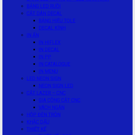
BẢNG LED RUỒI
CẮT DÁN DECAL
BẢNG HIỆU TOLE
DECAL KÍNH
IN ẤN
IN HIFLEX
IN DECAL
IN PP
IN CATALOGUE
IN MENU
LED NEON SIGN
NEON SIGN LED
CẮT LAZER – CNC
GIA CÔNG CẮT CNC
VÁCH NGĂN
HỘP ĐÈN TRÒN
KHẮC DẤU
THIẾT KẾ