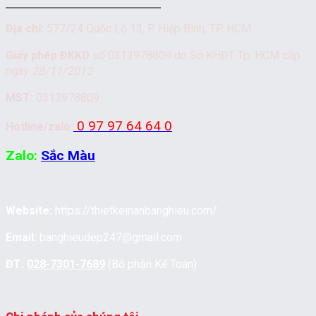
Địa chỉ:
577/24 Quốc Lộ 13, P. Hiệp Bình, TP. HCM
Giấy phép ĐKKD
số 0313978809 do Sở KHĐT Tp. HCM cấp
ngày
28/11/2012
MST:
0313978809
0 97 97 64 64 0
Hotline/zalo:
Zalo:
Sắc Màu
Website:
https://thietkeinanbanghieu.com/
Email:
banghieudep247@gmail.com
ĐT:
028-7301-7689
(Bộ phận Kế Toán)