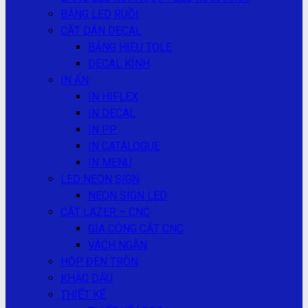
BẢNG LED RUỒI
CẮT DÁN DECAL
BẢNG HIỆU TOLE
DECAL KÍNH
IN ẤN
IN HIFLEX
IN DECAL
IN PP
IN CATALOGUE
IN MENU
LED NEON SIGN
NEON SIGN LED
CẮT LAZER – CNC
GIA CÔNG CẮT CNC
VÁCH NGĂN
HỘP ĐÈN TRÒN
KHẮC DẤU
THIẾT KẾ