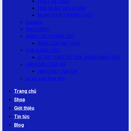
THIẾT KẾ LOGO
TEM NHÃN SẢN PHẨM
NHẬN DIỆN THƯƠNG HIỆU
Standee
BACKDROP
BẢNG LED QUẢNG CÁO
BẢNG LED MA TRẬN
SỬA BẢNG HIỆU
DI DỜI THÁO DỠ SỮA CHỮA BẢNG HIỆU
HASHTAG CẦM TAY
HASHTAG CẦM TAY
ne on sign thuỷ tinh
Trang chủ
Shop
Giới thiệu
Tin tức
Blog