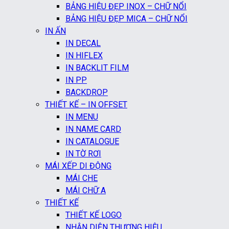
BẢNG HIỆU ĐẸP INOX – CHỮ NỔI
BẢNG HIỆU ĐẸP MICA – CHỮ NỔI
IN ẤN
IN DECAL
IN HIFLEX
IN BACKLIT FILM
IN PP
BACKDROP
THIẾT KẾ – IN OFFSET
IN MENU
IN NAME CARD
IN CATALOGUE
IN TỜ RƠI
MÁI XẾP DI ĐỘNG
MÁI CHE
MÁI CHỮ A
THIẾT KẾ
THIẾT KẾ LOGO
NHẬN DIỆN THƯƠNG HIỆU