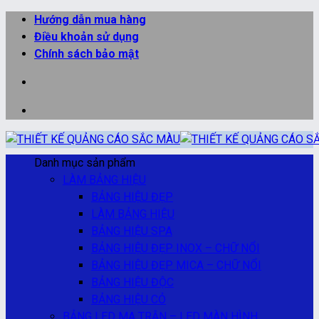
Bỏ
Hướng dẫn mua hàng
qua
Điều khoản sử dụng
nội
Chính sách bảo mật
dung
Danh mục sản phẩm
LÀM BẢNG HIỆU
BẢNG HIỆU ĐẸP
LÀM BẢNG HIỆU
BẢNG HIỆU SPA
BẢNG HIỆU ĐẸP INOX – CHỮ NỔI
BẢNG HIỆU ĐẸP MICA – CHỮ NỔI
BẢNG HIỆU ĐỘC
BẢNG HIỆU CỎ
BẢNG LED MA TRẬN – LED MÀN HÌNH