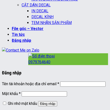
CẮT DÁN DECAL
IN DECAL
DECAL KÍNH
TEM NHÃN SẢN PHẨM
File gốc – Vector
Tin tức
Đăng nhập
0979764640
Đăng nhập
Bắt
Tên tài khoản hoặc địa chỉ email
*
buộc
Bắt
Mật khẩu
*
buộc
Ghi nhớ mật khẩu
Đăng nhập