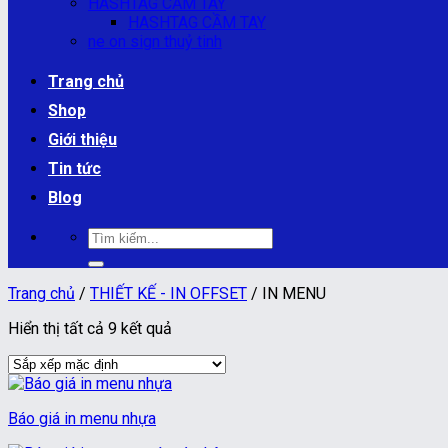
HASHTAG CẦM TAY
HASHTAG CẦM TAY
ne on sign thuỷ tinh
Trang chủ
Shop
Giới thiệu
Tin tức
Blog
Tìm
kiếm:
Trang chủ
/
THIẾT KẾ - IN OFFSET
/
IN MENU
Hiển thị tất cả 9 kết quả
Báo giá in menu nhựa