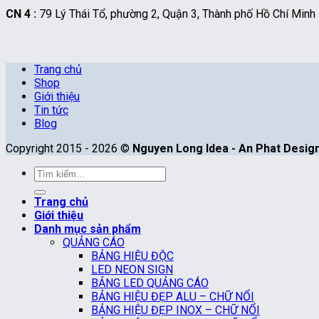
CN 4 :
79 Lý Thái Tổ, phường 2, Quận 3, Thành phố Hồ Chí Minh
Trang chủ
Shop
Giới thiệu
Tin tức
Blog
Copyright 2015 - 2026 ©
Nguyen Long Idea - An Phat Designe
Tìm
kiếm:
Trang chủ
Giới thiệu
Danh mục sản phẩm
QUẢNG CÁO
BẢNG HIỆU ĐỘC
LED NEON SIGN
BẢNG LED QUẢNG CÁO
BẢNG HIỆU ĐẸP ALU – CHỮ NỔI
BẢNG HIỆU ĐẸP INOX – CHỮ NỔI