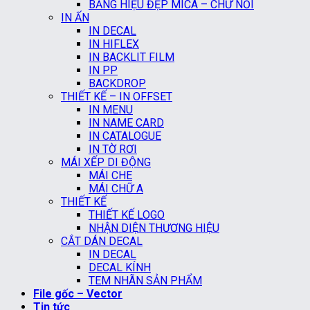
BẢNG HIỆU ĐẸP MICA – CHỮ NỔI
IN ẤN
IN DECAL
IN HIFLEX
IN BACKLIT FILM
IN PP
BACKDROP
THIẾT KẾ – IN OFFSET
IN MENU
IN NAME CARD
IN CATALOGUE
IN TỜ RƠI
MÁI XẾP DI ĐỘNG
MÁI CHE
MÁI CHỮ A
THIẾT KẾ
THIẾT KẾ LOGO
NHẬN DIỆN THƯƠNG HIỆU
CẮT DÁN DECAL
IN DECAL
DECAL KÍNH
TEM NHÃN SẢN PHẨM
File gốc – Vector
Tin tức