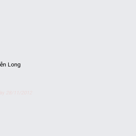
ễn Long
gày
28/11/2012