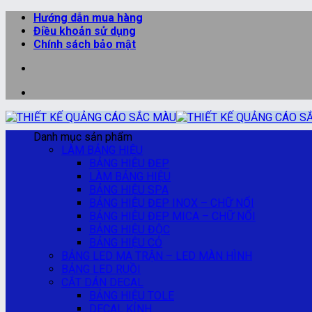
Bỏ
Hướng dẫn mua hàng
qua
Điều khoản sử dụng
nội
Chính sách bảo mật
dung
Danh mục sản phẩm
LÀM BẢNG HIỆU
BẢNG HIỆU ĐẸP
LÀM BẢNG HIỆU
BẢNG HIỆU SPA
BẢNG HIỆU ĐẸP INOX – CHỮ NỔI
BẢNG HIỆU ĐẸP MICA – CHỮ NỔI
BẢNG HIỆU ĐỘC
BẢNG HIỆU CỎ
BẢNG LED MA TRẬN – LED MÀN HÌNH
BẢNG LED RUỒI
CẮT DÁN DECAL
BẢNG HIỆU TOLE
DECAL KÍNH