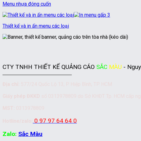
Menu nhựa đóng cuốn
Thiết kế và in ấn menu các loại
CTY TNHH THIẾT KẾ QUẢNG CÁO
SẮC
MÀU
- Nguy
Địa chỉ:
577/24 Quốc Lộ 13, P. Hiệp Bình, TP. HCM
Giấy phép ĐKKD
số 0313978809 do Sở KHĐT Tp. HCM cấp n
MST:
0313978809
0 97 97 64 64 0
Hotline/zalo:
Zalo:
Sắc Màu