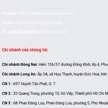
Website:
https://thietkeinanbanghieu.com/
Email:
banghieudep247@gmail.com
ĐT:
028-7301-7689
(Bộ phận Kế Toán)
Chi nhánh của chúng tôi
Chi nhánh Đồng Nai:
Hẻm 136/57 đường Đồng Khởi, Kp.4, Phườn
Chi nhánh Long An:
Ấp 3A, xã Hựu Thạnh, huyện Đức Hoà, tỉnh
CN 1 :
697 Huỳnh Tấn Phát, Q. 7.
CN 2 :
20 Quang Trung, phường 10, Gò Vấp, Thành phố Hồ Chí M
CN 3 :
68 Phan Đăng Lưu, Phan Đăng Lưu, phường 5, Phú Nhuận