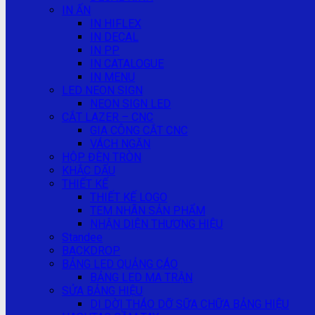
IN ẤN
IN HIFLEX
IN DECAL
IN PP
IN CATALOGUE
IN MENU
LED NEON SIGN
NEON SIGN LED
CẮT LAZER – CNC
GIA CÔNG CẮT CNC
VÁCH NGĂN
HỘP ĐÈN TRÒN
KHẮC DẤU
THIẾT KẾ
THIẾT KẾ LOGO
TEM NHÃN SẢN PHẨM
NHẬN DIỆN THƯƠNG HIỆU
Standee
BACKDROP
BẢNG LED QUẢNG CÁO
BẢNG LED MA TRẬN
SỬA BẢNG HIỆU
DI DỜI THÁO DỠ SỮA CHỮA BẢNG HIỆU