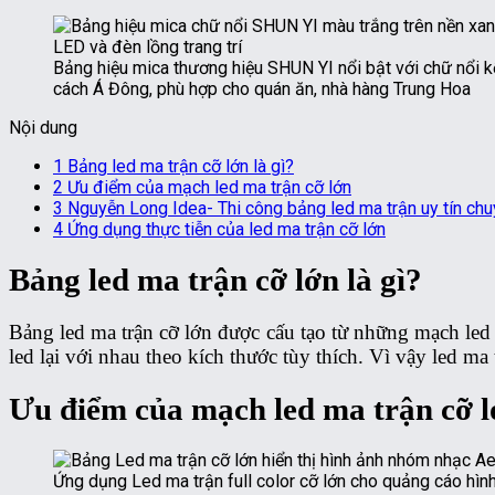
Bảng hiệu mica thương hiệu SHUN YI nổi bật với chữ nổi 
cách Á Đông, phù hợp cho quán ăn, nhà hàng Trung Hoa
Nội dung
1
Bảng led ma trận cỡ lớn là gì?
2
Ưu điểm của mạch led ma trận cỡ lớn
3
Nguyễn Long Idea- Thi công bảng led ma trận uy tín ch
4
Ứng dụng thực tiễn của led ma trận cỡ lớn
Bảng led ma trận cỡ lớn là gì?
Bảng led ma trận cỡ lớn được cấu tạo từ những mạch led 
led lại với nhau theo kích thước tùy thích. Vì vậy led 
Ưu điểm của mạch led ma trận cỡ 
Ứng dụng Led ma trận full color cỡ lớn cho quảng cáo hình