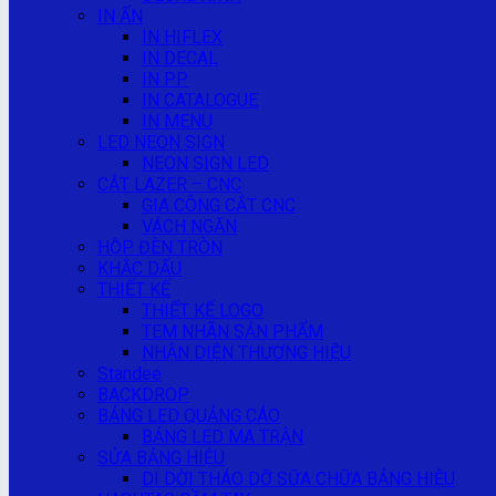
IN ẤN
IN HIFLEX
IN DECAL
IN PP
IN CATALOGUE
IN MENU
LED NEON SIGN
NEON SIGN LED
CẮT LAZER – CNC
GIA CÔNG CẮT CNC
VÁCH NGĂN
HỘP ĐÈN TRÒN
KHẮC DẤU
THIẾT KẾ
THIẾT KẾ LOGO
TEM NHÃN SẢN PHẨM
NHẬN DIỆN THƯƠNG HIỆU
Standee
BACKDROP
BẢNG LED QUẢNG CÁO
BẢNG LED MA TRẬN
SỬA BẢNG HIỆU
DI DỜI THÁO DỠ SỮA CHỮA BẢNG HIỆU