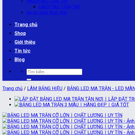
HASHTAG CẦM TAY
HASHTAG CẦM TAY
ne on sign thuỷ tinh
Trang chủ
Shop
Giới thiệu
Tin tức
Blog
Tìm
kiếm:
Trang chủ
/
LÀM BẢNG HIỆU
/
BẢNG LED MA TRẬN - LED MÀ