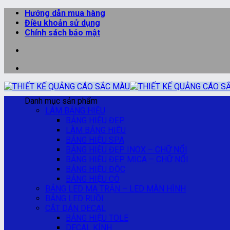
Bỏ
Hướng dẫn mua hàng
qua
Điều khoản sử dụng
nội
Chính sách bảo mật
dung
Danh mục sản phẩm
LÀM BẢNG HIỆU
BẢNG HIỆU ĐẸP
LÀM BẢNG HIỆU
BẢNG HIỆU SPA
BẢNG HIỆU ĐẸP INOX – CHỮ NỔI
BẢNG HIỆU ĐẸP MICA – CHỮ NỔI
BẢNG HIỆU ĐỘC
BẢNG HIỆU CỎ
BẢNG LED MA TRẬN – LED MÀN HÌNH
BẢNG LED RUỒI
CẮT DÁN DECAL
BẢNG HIỆU TOLE
DECAL KÍNH