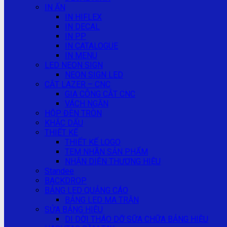
IN ẤN
IN HIFLEX
IN DECAL
IN PP
IN CATALOGUE
IN MENU
LED NEON SIGN
NEON SIGN LED
CẮT LAZER – CNC
GIA CÔNG CẮT CNC
VÁCH NGĂN
HỘP ĐÈN TRÒN
KHẮC DẤU
THIẾT KẾ
THIẾT KẾ LOGO
TEM NHÃN SẢN PHẨM
NHẬN DIỆN THƯƠNG HIỆU
Standee
BACKDROP
BẢNG LED QUẢNG CÁO
BẢNG LED MA TRẬN
SỬA BẢNG HIỆU
DI DỜI THÁO DỠ SỮA CHỮA BẢNG HIỆU