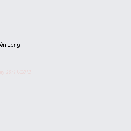
ễn Long
gày
28/11/2012