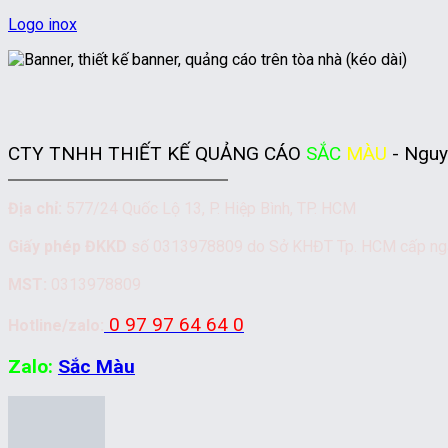
Logo inox
CTY TNHH THIẾT KẾ QUẢNG CÁO
SẮC
MÀU
- Nguy
Địa chỉ:
577/24 Quốc Lộ 13, P. Hiệp Bình, TP. HCM
Giấy phép ĐKKD
số 0313978809 do Sở KHĐT Tp. HCM cấp n
MST:
0313978809
0 97 97 64 64 0
Hotline/zalo:
Zalo:
Sắc Màu
Website:
https://thietkeinanbanghieu.com/