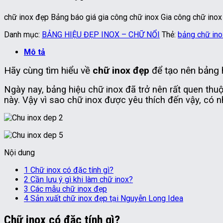
chữ inox đẹp Bảng báo giá gia công chữ inox Gia công chữ ino
Danh mục:
BẢNG HIỆU ĐẸP INOX – CHỮ NỔI
Thẻ:
bảng chữ ino
Mô tả
Hãy cùng tìm hiểu về
chữ inox đẹp
để tạo nên bảng h
Ngày nay, bảng hiệu chữ inox đã trở nên rất quen thu
này. Vậy vì sao chữ inox được yêu thích đến vậy, có n
Nội dung
1
Chữ inox có đặc tính gì?
2
Cần lưu ý gì khi làm chữ inox?
3
Các mẫu chữ inox đẹp
4
Sản xuất chữ inox đẹp tại Nguyễn Long Idea
Chữ inox có đặc tính gì?