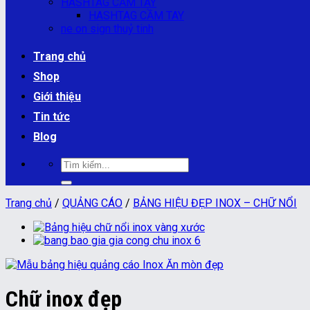
HASHTAG CẦM TAY
HASHTAG CẦM TAY
ne on sign thuỷ tinh
Trang chủ
Shop
Giới thiệu
Tin tức
Blog
Tìm
kiếm:
Trang chủ
/
QUẢNG CÁO
/
BẢNG HIỆU ĐẸP INOX – CHỮ NỔI
Chữ inox đẹp