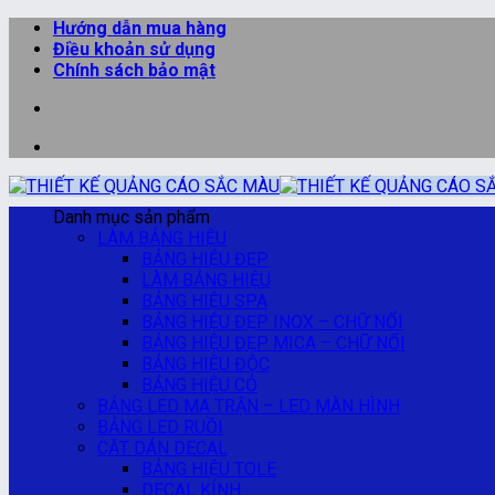
Bỏ
Hướng dẫn mua hàng
qua
Điều khoản sử dụng
nội
Chính sách bảo mật
dung
Danh mục sản phẩm
LÀM BẢNG HIỆU
BẢNG HIỆU ĐẸP
LÀM BẢNG HIỆU
BẢNG HIỆU SPA
BẢNG HIỆU ĐẸP INOX – CHỮ NỔI
BẢNG HIỆU ĐẸP MICA – CHỮ NỔI
BẢNG HIỆU ĐỘC
BẢNG HIỆU CỎ
BẢNG LED MA TRẬN – LED MÀN HÌNH
BẢNG LED RUỒI
CẮT DÁN DECAL
BẢNG HIỆU TOLE
DECAL KÍNH