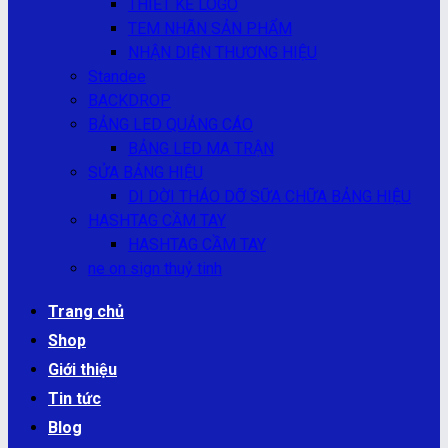
THIẾT KẾ LOGO
TEM NHÃN SẢN PHẨM
NHẬN DIỆN THƯƠNG HIỆU
Standee
BACKDROP
BẢNG LED QUẢNG CÁO
BẢNG LED MA TRẬN
SỬA BẢNG HIỆU
DI DỜI THÁO DỠ SỮA CHỮA BẢNG HIỆU
HASHTAG CẦM TAY
HASHTAG CẦM TAY
ne on sign thuỷ tinh
Trang chủ
Shop
Giới thiệu
Tin tức
Blog