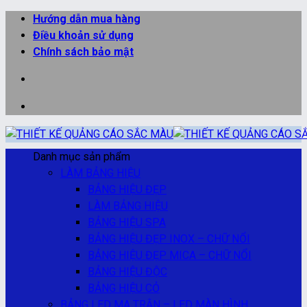
Bỏ
Hướng dẫn mua hàng
qua
Điều khoản sử dụng
nội
Chính sách bảo mật
dung
Danh mục sản phẩm
LÀM BẢNG HIỆU
BẢNG HIỆU ĐẸP
LÀM BẢNG HIỆU
BẢNG HIỆU SPA
BẢNG HIỆU ĐẸP INOX – CHỮ NỔI
BẢNG HIỆU ĐẸP MICA – CHỮ NỔI
BẢNG HIỆU ĐỘC
BẢNG HIỆU CỎ
BẢNG LED MA TRẬN – LED MÀN HÌNH