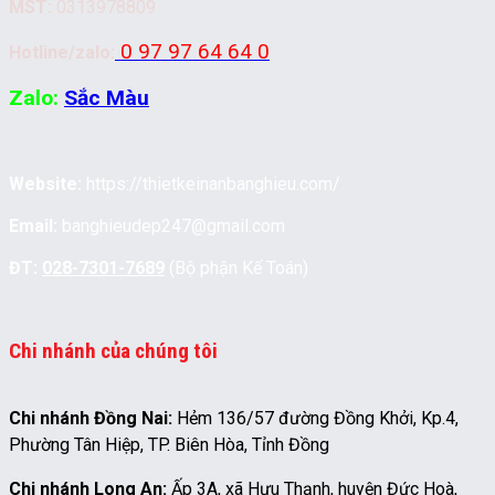
MST:
0313978809
0 97 97 64 64 0
Hotline/zalo:
Zalo:
Sắc Màu
Website:
https://thietkeinanbanghieu.com/
Email:
banghieudep247@gmail.com
ĐT:
028-7301-7689
(Bộ phận Kế Toán)
Chi nhánh của chúng tôi
Chi nhánh Đồng Nai:
Hẻm 136/57 đường Đồng Khởi, Kp.4,
Phường Tân Hiệp, TP. Biên Hòa, Tỉnh Đồng
Chi nhánh Long An:
Ấp 3A, xã Hựu Thạnh, huyện Đức Hoà,