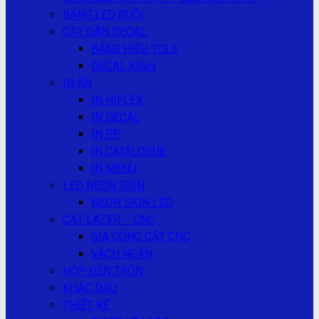
BẢNG LED RUỒI
CẮT DÁN DECAL
BẢNG HIỆU TOLE
DECAL KÍNH
IN ẤN
IN HIFLEX
IN DECAL
IN PP
IN CATALOGUE
IN MENU
LED NEON SIGN
NEON SIGN LED
CẮT LAZER – CNC
GIA CÔNG CẮT CNC
VÁCH NGĂN
HỘP ĐÈN TRÒN
KHẮC DẤU
THIẾT KẾ