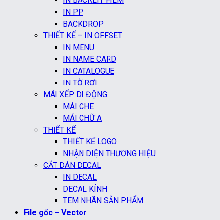
IN BACKLIT FILM
IN PP
BACKDROP
THIẾT KẾ – IN OFFSET
IN MENU
IN NAME CARD
IN CATALOGUE
IN TỜ RƠI
MÁI XẾP DI ĐỘNG
MÁI CHE
MÁI CHỮ A
THIẾT KẾ
THIẾT KẾ LOGO
NHẬN DIỆN THƯƠNG HIỆU
CẮT DÁN DECAL
IN DECAL
DECAL KÍNH
TEM NHÃN SẢN PHẨM
File gốc – Vector