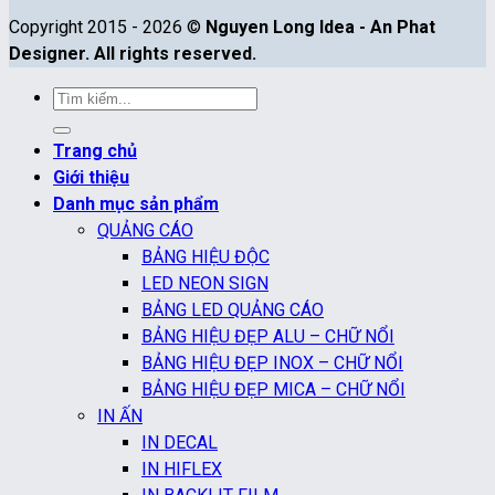
Copyright 2015 - 2026 ©
Nguyen Long Idea - An Phat
Designer. All rights reserved.
Tìm
kiếm:
Trang chủ
Giới thiệu
Danh mục sản phẩm
QUẢNG CÁO
BẢNG HIỆU ĐỘC
LED NEON SIGN
BẢNG LED QUẢNG CÁO
BẢNG HIỆU ĐẸP ALU – CHỮ NỔI
BẢNG HIỆU ĐẸP INOX – CHỮ NỔI
BẢNG HIỆU ĐẸP MICA – CHỮ NỔI
IN ẤN
IN DECAL
IN HIFLEX