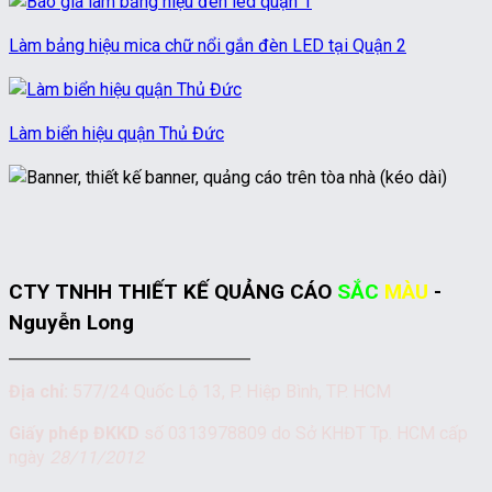
Làm bảng hiệu mica chữ nổi gắn đèn LED tại Quận 2
Làm biển hiệu quận Thủ Đức
CTY TNHH THIẾT KẾ QUẢNG CÁO
SẮC
MÀU
-
Nguyễn Long
Địa chỉ:
577/24 Quốc Lộ 13, P. Hiệp Bình, TP. HCM
Giấy phép ĐKKD
số 0313978809 do Sở KHĐT Tp. HCM cấp
ngày
28/11/2012