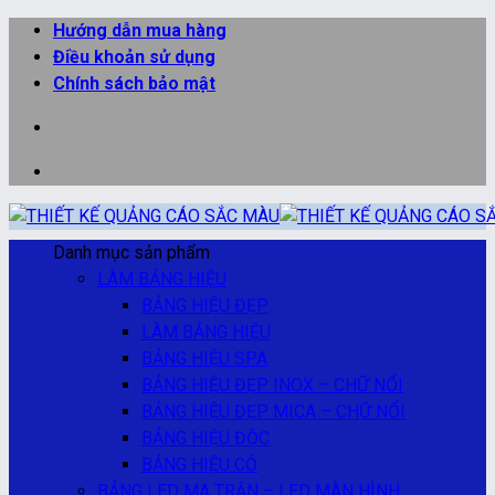
Bỏ
Hướng dẫn mua hàng
qua
Điều khoản sử dụng
nội
Chính sách bảo mật
dung
Danh mục sản phẩm
LÀM BẢNG HIỆU
BẢNG HIỆU ĐẸP
LÀM BẢNG HIỆU
BẢNG HIỆU SPA
BẢNG HIỆU ĐẸP INOX – CHỮ NỔI
BẢNG HIỆU ĐẸP MICA – CHỮ NỔI
BẢNG HIỆU ĐỘC
BẢNG HIỆU CỎ
BẢNG LED MA TRẬN – LED MÀN HÌNH