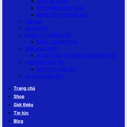
THIẾT KẾ LOGO
TEM NHÃN SẢN PHẨM
NHẬN DIỆN THƯƠNG HIỆU
Standee
BACKDROP
BẢNG LED QUẢNG CÁO
BẢNG LED MA TRẬN
SỬA BẢNG HIỆU
DI DỜI THÁO DỠ SỮA CHỮA BẢNG HIỆU
HASHTAG CẦM TAY
HASHTAG CẦM TAY
ne on sign thuỷ tinh
Trang chủ
Shop
Giới thiệu
Tin tức
Blog