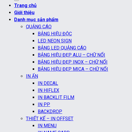
Trang chủ
Giới thiệu
Danh mục sản phẩm
QUẢNG CÁO
BẢNG HIỆU ĐỘC
LED NEON SIGN
BẢNG LED QUẢNG CÁO
BẢNG HIỆU ĐẸP ALU – CHỮ NỔI
BẢNG HIỆU ĐẸP INOX – CHỮ NỔI
BẢNG HIỆU ĐẸP MICA – CHỮ NỔI
IN ẤN
IN DECAL
IN HIFLEX
IN BACKLIT FILM
IN PP
BACKDROP
THIẾT KẾ – IN OFFSET
IN MENU