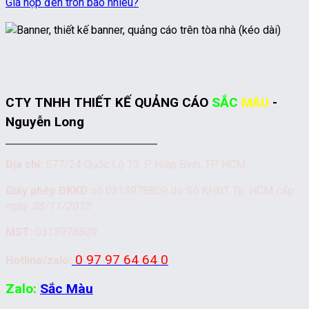
Giá hộp đèn tròn bao nhiêu?
CTY TNHH THIẾT KẾ QUẢNG CÁO
SẮC
MÀU
-
Nguyễn Long
Địa chỉ:
577/24 Quốc Lộ 13, P. Hiệp Bình, TP. HCM
Giấy phép ĐKKD
số 0313978809 do Sở KHĐT Tp. HCM cấp
ngày
28/11/2012
MST:
0313978809
0 97 97 64 64 0
Hotline/zalo:
Zalo:
Sắc Màu