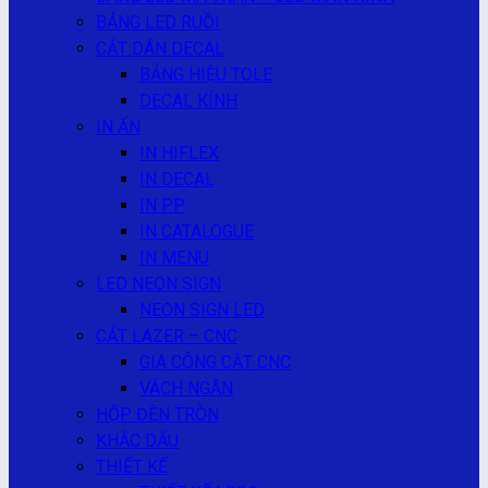
BẢNG LED RUỒI
CẮT DÁN DECAL
BẢNG HIỆU TOLE
DECAL KÍNH
IN ẤN
IN HIFLEX
IN DECAL
IN PP
IN CATALOGUE
IN MENU
LED NEON SIGN
NEON SIGN LED
CẮT LAZER – CNC
GIA CÔNG CẮT CNC
VÁCH NGĂN
HỘP ĐÈN TRÒN
KHẮC DẤU
THIẾT KẾ