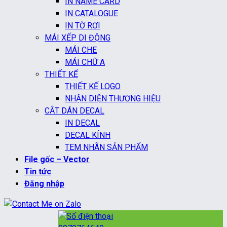
IN NAME CARD
IN CATALOGUE
IN TỜ RƠI
MÁI XẾP DI ĐỘNG
MÁI CHE
MÁI CHỮ A
THIẾT KẾ
THIẾT KẾ LOGO
NHẬN DIỆN THƯƠNG HIỆU
CẮT DÁN DECAL
IN DECAL
DECAL KÍNH
TEM NHÃN SẢN PHẨM
File gốc – Vector
Tin tức
Đăng nhập