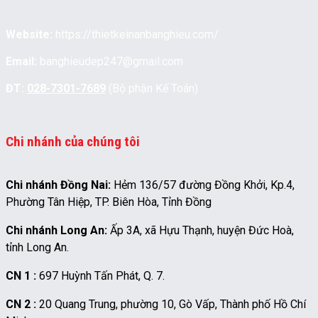
Website:
https://thietkeinanbanghieu.com/
Email:
banghieudep247@gmail.com
ĐT:
028-7301-7689
(Bộ phận Kế Toán)
Chi nhánh của chúng tôi
Chi nhánh Đồng Nai:
Hẻm 136/57 đường Đồng Khởi, Kp.4,
Phường Tân Hiệp, TP. Biên Hòa, Tỉnh Đồng
Chi nhánh Long An:
Ấp 3A, xã Hựu Thạnh, huyện Đức Hoà,
tỉnh Long An.
CN 1 :
697 Huỳnh Tấn Phát, Q. 7.
CN 2 :
20 Quang Trung, phường 10, Gò Vấp, Thành phố Hồ Chí