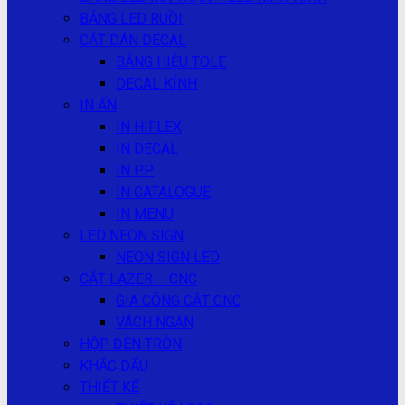
BẢNG LED RUỒI
CẮT DÁN DECAL
BẢNG HIỆU TOLE
DECAL KÍNH
IN ẤN
IN HIFLEX
IN DECAL
IN PP
IN CATALOGUE
IN MENU
LED NEON SIGN
NEON SIGN LED
CẮT LAZER – CNC
GIA CÔNG CẮT CNC
VÁCH NGĂN
HỘP ĐÈN TRÒN
KHẮC DẤU
THIẾT KẾ