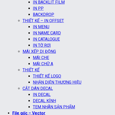
IN BACKLIT FILM
IN PP
BACKDROP
THIẾT KẾ – IN OFFSET
IN MENU
IN NAME CARD
IN CATALOGUE
IN TỜ RƠI
MÁI XẾP DI ĐỘNG
MÁI CHE
MÁI CHỮ A
THIẾT KẾ
THIẾT KẾ LOGO
NHẬN DIỆN THƯƠNG HIỆU
CẮT DÁN DECAL
IN DECAL
DECAL KÍNH
TEM NHÃN SẢN PHẨM
File gốc – Vector