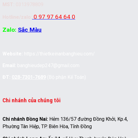
MST:
0313978809
0 97 97 64 64 0
Hotline/zalo:
Zalo:
Sắc Màu
Website:
https://thietkeinanbanghieu.com/
Email:
banghieudep247@gmail.com
ĐT:
028-7301-7689
(Bộ phận Kế Toán)
Chi nhánh của chúng tôi
Chi nhánh Đồng Nai:
Hẻm 136/57 đường Đồng Khởi, Kp.4,
Phường Tân Hiệp, TP. Biên Hòa, Tỉnh Đồng