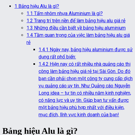
1
Bảng hiệu Alu là gì?
1.1
Tấm nhôm nhựa Aluminium là gì?
1.2
Trang trí trên nền để làm bảng hiệu alu giá rẻ
1.3
Những điều cần biết về bảng hiệu aluminium
1.4
Tầm quan trọng của việc làm bảng hiệu alu giá
rẻ
1.4.1
Ngày nay, bảng hiệu aluminium được sử
dụng rất phổ biến:
1.4.2
Hiện nay có rất nhiều nhà quảng cáo thi
công làm bảng hiệu giá rẻ tại Sài Gòn. Do đó
bạn cần phải chọn một công ty cung cấp dịch
vụ quảng cáo uy tín. Như Quảng cáo Nguyễn
Long idea – tự tin có nhiều năm kinh nghiệm,
có năng lực và uy tín. Giúp bạn tư vấn được
một bảng hiệu phù hợp nhất với điều kiện,
mục đích, lĩnh vực kinh doanh của bạn!
Bảng hiệu Alu là gì?