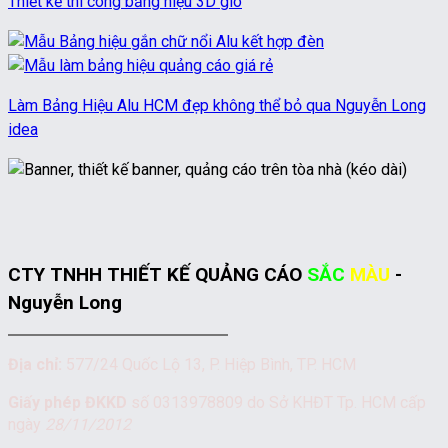
Thiết kế thi công bảng hiệu 3D gió
Làm Bảng Hiệu Alu HCM đẹp không thể bỏ qua Nguyễn Long
idea
CTY TNHH THIẾT KẾ QUẢNG CÁO
SẮC
MÀU
-
Nguyễn Long
Địa chỉ:
577/24 Quốc Lộ 13, P. Hiệp Bình, TP. HCM
Giấy phép ĐKKD
số 0313978809 do Sở KHĐT Tp. HCM cấp
ngày
28/11/2012