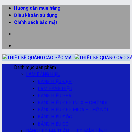
Bỏ
Hướng dẫn mua hàng
qua
Điều khoản sử dụng
nội
Chính sách bảo mật
dung
Danh mục sản phẩm
LÀM BẢNG HIỆU
BẢNG HIỆU ĐẸP
LÀM BẢNG HIỆU
BẢNG HIỆU SPA
BẢNG HIỆU ĐẸP INOX – CHỮ NỔI
BẢNG HIỆU ĐẸP MICA – CHỮ NỔI
BẢNG HIỆU ĐỘC
BẢNG HIỆU CỎ
BẢNG LED MA TRẬN – LED MÀN HÌNH