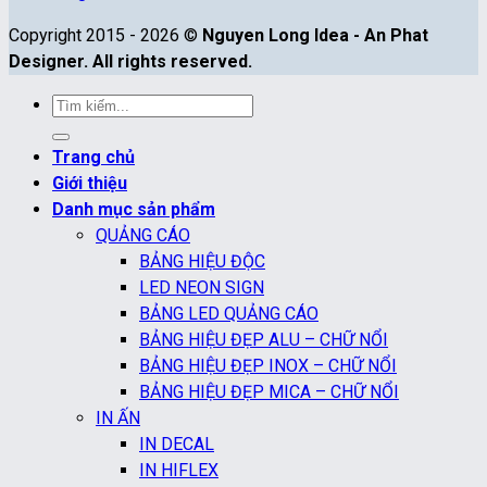
Copyright 2015 - 2026 ©
Nguyen Long Idea - An Phat
Designer. All rights reserved.
Tìm
kiếm:
Trang chủ
Giới thiệu
Danh mục sản phẩm
QUẢNG CÁO
BẢNG HIỆU ĐỘC
LED NEON SIGN
BẢNG LED QUẢNG CÁO
BẢNG HIỆU ĐẸP ALU – CHỮ NỔI
BẢNG HIỆU ĐẸP INOX – CHỮ NỔI
BẢNG HIỆU ĐẸP MICA – CHỮ NỔI
IN ẤN
IN DECAL
IN HIFLEX