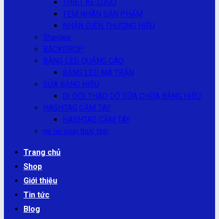
THIẾT KẾ LOGO
TEM NHÃN SẢN PHẨM
NHẬN DIỆN THƯƠNG HIỆU
Standee
BACKDROP
BẢNG LED QUẢNG CÁO
BẢNG LED MA TRẬN
SỬA BẢNG HIỆU
DI DỜI THÁO DỠ SỮA CHỮA BẢNG HIỆU
HASHTAG CẦM TAY
HASHTAG CẦM TAY
ne on sign thuỷ tinh
Trang chủ
Shop
Giới thiệu
Tin tức
Blog