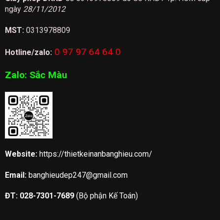
ngày
28/11/2012
MST:
0313978809
0 97 97 64 64 0
Hotline/zalo:
Zalo:
Sắc Màu
Website:
https://thietkeinanbanghieu.com/
Email:
banghieudep247@gmail.com
ĐT:
028-7301-7689
(Bộ phận Kế Toán)