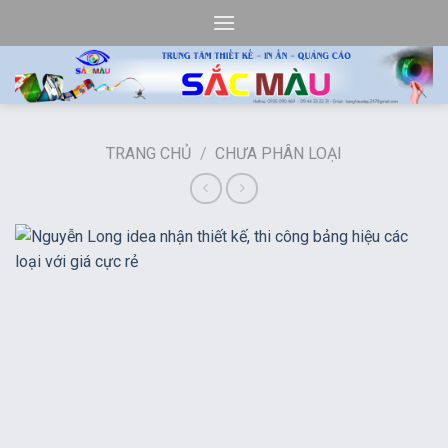
Bỏ
qua
nội
dung
TRANG CHỦ
/
CHƯA PHÂN LOẠI