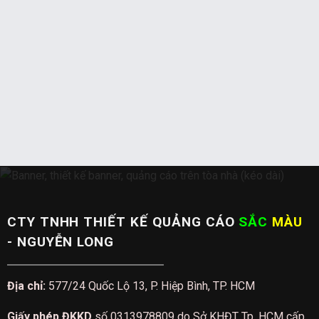
CTY TNHH THIẾT KẾ QUẢNG CÁO
SẮC
MÀU
- NGUYỄN LONG
Địa chỉ:
577/24 Quốc Lộ 13, P. Hiệp Bình, TP. HCM
Giấy phép ĐKKD
số 0313978809 do Sở KHĐT Tp. HCM cấp