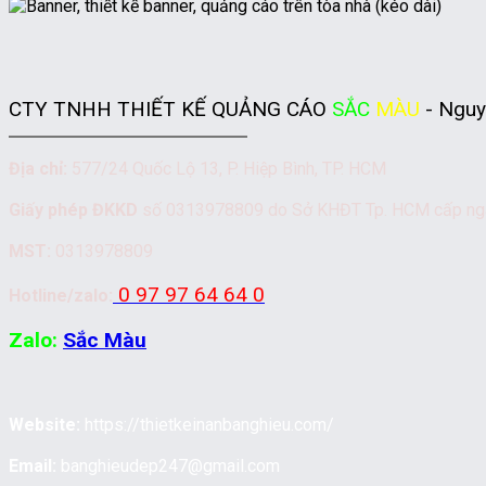
CTY TNHH THIẾT KẾ QUẢNG CÁO
SẮC
MÀU
- Nguy
Địa chỉ:
577/24 Quốc Lộ 13, P. Hiệp Bình, TP. HCM
Giấy phép ĐKKD
số 0313978809 do Sở KHĐT Tp. HCM cấp n
MST:
0313978809
0 97 97 64 64 0
Hotline/zalo:
Zalo:
Sắc Màu
Website:
https://thietkeinanbanghieu.com/
Email:
banghieudep247@gmail.com