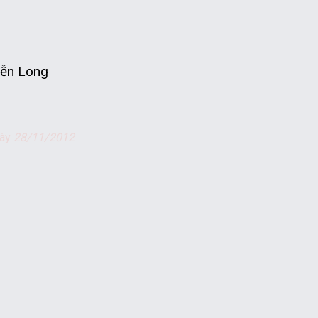
ễn Long
gày
28/11/2012