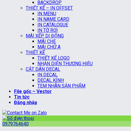
BACKDROP
THIẾT KẾ – IN OFFSET
IN MENU
IN NAME CARD
IN CATALOGUE
IN TỜ RƠI
MÁI XẾP DI ĐỘNG
MÁI CHE
MÁI CHỮ A
THIẾT KẾ
THIẾT KẾ LOGO
NHẬN DIỆN THƯƠNG HIỆU
CẮT DÁN DECAL
IN DECAL
DECAL KÍNH
TEM NHÃN SẢN PHẨM
File gốc – Vector
Tin tức
Đăng nhập
0979764640