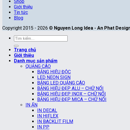
Shop
Giới thiệu
Tin tức
Blog
Copyright 2015 - 2026 ©
Nguyen Long Idea - An Phat Designe
Tìm
kiếm:
Trang chủ
Giới thiệu
Danh mục sản phẩm
QUẢNG CÁO
BẢNG HIỆU ĐỘC
LED NEON SIGN
BẢNG LED QUẢNG CÁO
BẢNG HIỆU ĐẸP ALU – CHỮ NỔI
BẢNG HIỆU ĐẸP INOX – CHỮ NỔI
BẢNG HIỆU ĐẸP MICA – CHỮ NỔI
IN ẤN
IN DECAL
IN HIFLEX
IN BACKLIT FILM
IN PP