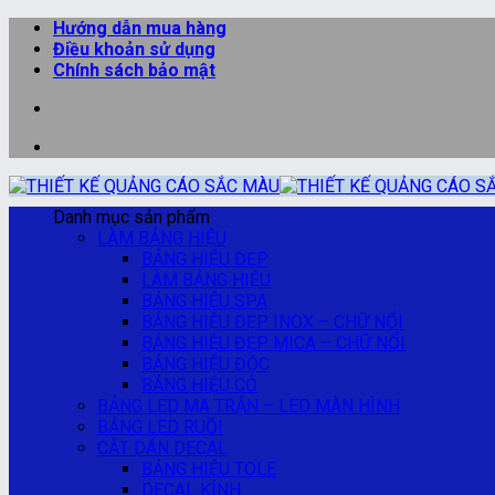
Bỏ
Hướng dẫn mua hàng
qua
Điều khoản sử dụng
nội
Chính sách bảo mật
dung
Danh mục sản phẩm
LÀM BẢNG HIỆU
BẢNG HIỆU ĐẸP
LÀM BẢNG HIỆU
BẢNG HIỆU SPA
BẢNG HIỆU ĐẸP INOX – CHỮ NỔI
BẢNG HIỆU ĐẸP MICA – CHỮ NỔI
BẢNG HIỆU ĐỘC
BẢNG HIỆU CỎ
BẢNG LED MA TRẬN – LED MÀN HÌNH
BẢNG LED RUỒI
CẮT DÁN DECAL
BẢNG HIỆU TOLE
DECAL KÍNH