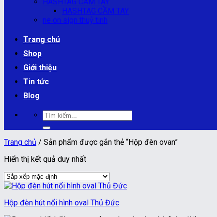
HASHTAG CẦM TAY
HASHTAG CẦM TAY
ne on sign thuỷ tinh
Trang chủ
Shop
Giới thiệu
Tin tức
Blog
Tìm
kiếm:
Trang chủ
/
Sản phẩm được gắn thẻ “Hộp đèn ovan”
Hiển thị kết quả duy nhất
Hộp đèn hút nổi hình oval Thủ Đức