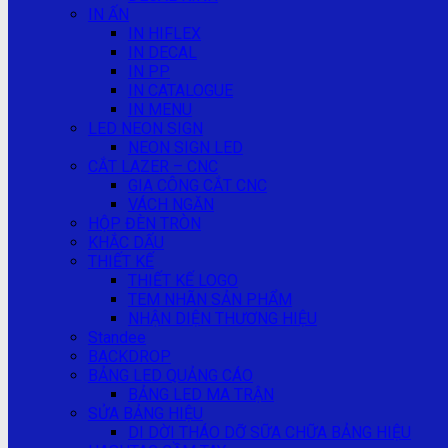
IN ẤN
IN HIFLEX
IN DECAL
IN PP
IN CATALOGUE
IN MENU
LED NEON SIGN
NEON SIGN LED
CẮT LAZER – CNC
GIA CÔNG CẮT CNC
VÁCH NGĂN
HỘP ĐÈN TRÒN
KHẮC DẤU
THIẾT KẾ
THIẾT KẾ LOGO
TEM NHÃN SẢN PHẨM
NHẬN DIỆN THƯƠNG HIỆU
Standee
BACKDROP
BẢNG LED QUẢNG CÁO
BẢNG LED MA TRẬN
SỬA BẢNG HIỆU
DI DỜI THÁO DỠ SỮA CHỮA BẢNG HIỆU