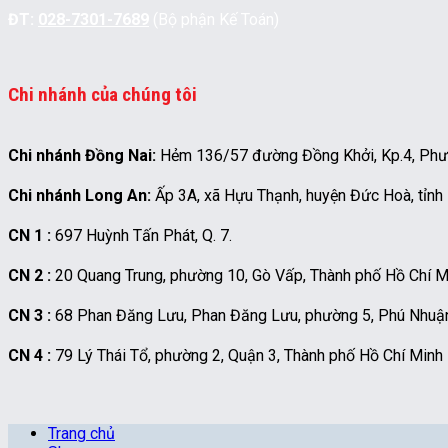
ĐT:
028-7301-7689
(Bộ phận Kế Toán)
Chi nhánh của chúng tôi
Chi nhánh Đồng Nai:
Hẻm 136/57 đường Đồng Khởi, Kp.4, Phườn
Chi nhánh Long An:
Ấp 3A, xã Hựu Thạnh, huyện Đức Hoà, tỉnh
CN 1 :
697 Huỳnh Tấn Phát, Q. 7.
CN 2 :
20 Quang Trung, phường 10, Gò Vấp, Thành phố Hồ Chí M
CN 3 :
68 Phan Đăng Lưu, Phan Đăng Lưu, phường 5, Phú Nhuận
CN 4 :
79 Lý Thái Tổ, phường 2, Quận 3, Thành phố Hồ Chí Minh
Trang chủ