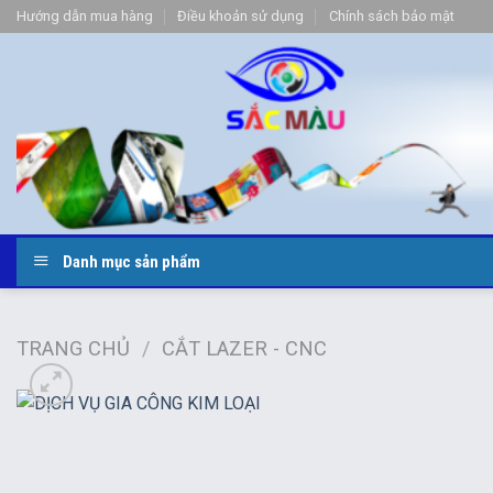
Bỏ
Hướng dẫn mua hàng
Điều khoản sử dụng
Chính sách bảo mật
qua
nội
dung
Danh mục sản phẩm
TRANG CHỦ
/
CẮT LAZER - CNC