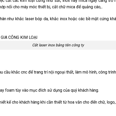
ệc cắt các kim loại cứng như sắt, inox hay mica ngày càng trở n
hớp nối cho máy móc thiết bị, cắt chữ mica để quảng cáo,..
nhân như khắc laser bóp da, khắc inox hoặc các bề mặt cứng khác
Cắt laser inox bảng tên công ty
hu cầu khắc cnc để trang trí nội ngoại thất, làm mô hình, công tr
hay foam tùy vào mục đích sử dụng của quý khách hàng.
iết kế cho khách hàng khi cần thiết từ hoa văn cho đến chữ, logo