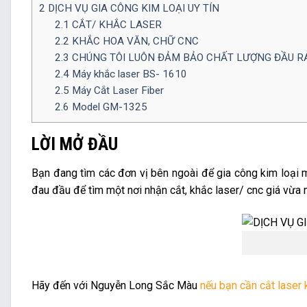
2
DỊCH VỤ GIA CÔNG KIM LOẠI UY TÍN
2.1
CẮT/ KHẮC LASER
2.2
KHẮC HOA VĂN, CHỮ CNC
2.3
CHÚNG TÔI LUÔN ĐẢM BẢO CHẤT LƯỢNG ĐẦU R
2.4
Máy khắc laser BS- 1610
2.5
Máy Cắt Laser Fiber
2.6
Model GM-1325
LỜI MỞ ĐẦU
Bạn đang tìm các đơn vị bên ngoài để gia công kim loại 
đau đầu để tìm một nơi nhận cắt, khắc laser/ cnc giá vừa 
Hãy đến với Nguyễn Long Sắc Màu
nếu bạn cần cắt laser 