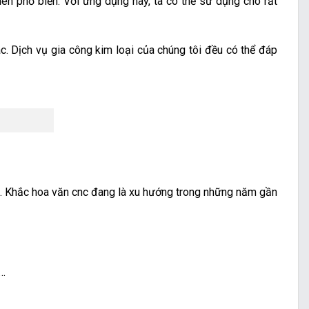
ên phổ biến. Với ứng dụng này, ta có thể sử dụng cho rất
. Dịch vụ gia công kim loại của chúng tôi đều có thể đáp
ình. Khắc hoa văn cnc đang là xu hướng trong những năm gần
,…