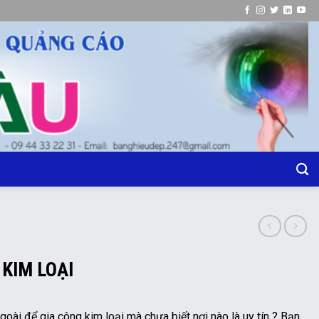
 KIM LOẠI
oài để gia công kim loại mà chưa biết nơi nào là uy tín ? Bạn