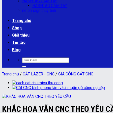
HASHTAG CẦM TAY
HASHTAG CẦM TAY
ne on sign thuỷ tinh
Trang chủ
Shop
Giới thiệu
Tin tức
Blog
Tìm
kiếm:
Trang chủ
/
CẮT LAZER - CNC
/
GIA CÔNG CẮT CNC
KHẮC HOA VĂN CNC THEO YÊU C