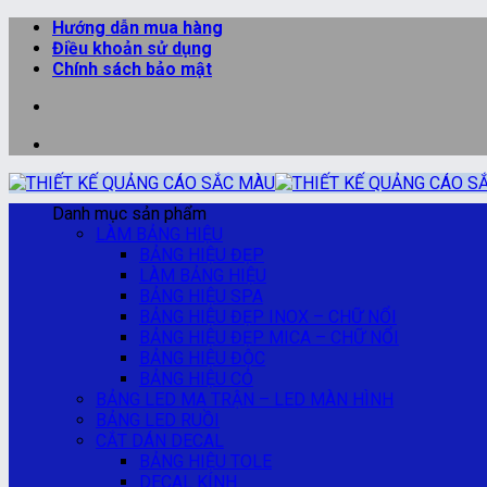
Bỏ
Hướng dẫn mua hàng
qua
Điều khoản sử dụng
nội
Chính sách bảo mật
dung
Danh mục sản phẩm
LÀM BẢNG HIỆU
BẢNG HIỆU ĐẸP
LÀM BẢNG HIỆU
BẢNG HIỆU SPA
BẢNG HIỆU ĐẸP INOX – CHỮ NỔI
BẢNG HIỆU ĐẸP MICA – CHỮ NỔI
BẢNG HIỆU ĐỘC
BẢNG HIỆU CỎ
BẢNG LED MA TRẬN – LED MÀN HÌNH
BẢNG LED RUỒI
CẮT DÁN DECAL
BẢNG HIỆU TOLE
DECAL KÍNH