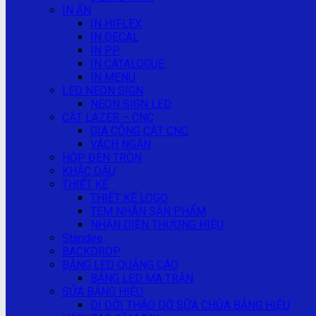
IN ẤN
IN HIFLEX
IN DECAL
IN PP
IN CATALOGUE
IN MENU
LED NEON SIGN
NEON SIGN LED
CẮT LAZER – CNC
GIA CÔNG CẮT CNC
VÁCH NGĂN
HỘP ĐÈN TRÒN
KHẮC DẤU
THIẾT KẾ
THIẾT KẾ LOGO
TEM NHÃN SẢN PHẨM
NHẬN DIỆN THƯƠNG HIỆU
Standee
BACKDROP
BẢNG LED QUẢNG CÁO
BẢNG LED MA TRẬN
SỬA BẢNG HIỆU
DI DỜI THÁO DỠ SỮA CHỮA BẢNG HIỆU