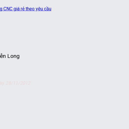
ễn Long
gày
28/11/2012