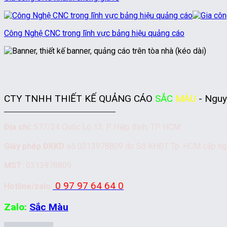
Công Nghệ CNC trong lĩnh vực bảng hiệu quảng cáo
CTY TNHH THIẾT KẾ QUẢNG CÁO
SẮC
MÀU
- Nguy
Địa chỉ:
577/24 Quốc Lộ 13, P. Hiệp Bình, TP. HCM
Giấy phép ĐKKD
số 0313978809 do Sở KHĐT Tp. HCM cấp n
MST:
0313978809
0 97 97 64 64 0
Hotline/zalo:
Zalo:
Sắc Màu