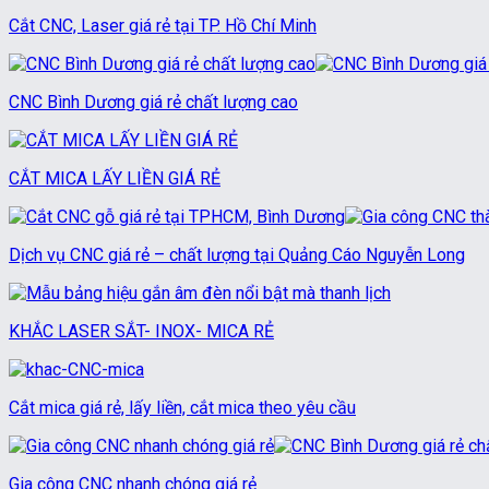
Cắt CNC, Laser giá rẻ tại TP. Hồ Chí Minh
CNC Bình Dương giá rẻ chất lượng cao
CẮT MICA LẤY LIỀN GIÁ RẺ
Dịch vụ CNC giá rẻ – chất lượng tại Quảng Cáo Nguyễn Long
KHẮC LASER SẮT- INOX- MICA RẺ
Cắt mica giá rẻ, lấy liền, cắt mica theo yêu cầu
Gia công CNC nhanh chóng giá rẻ