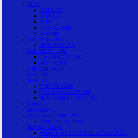
IN ẤN
IN HIFLEX
IN DECAL
IN PP
IN CATALOGUE
IN MENU
LED NEON SIGN
NEON SIGN LED
CẮT LAZER – CNC
GIA CÔNG CẮT CNC
VÁCH NGĂN
HỘP ĐÈN TRÒN
KHẮC DẤU
THIẾT KẾ
THIẾT KẾ LOGO
TEM NHÃN SẢN PHẨM
NHẬN DIỆN THƯƠNG HIỆU
Standee
BACKDROP
BẢNG LED QUẢNG CÁO
BẢNG LED MA TRẬN
SỬA BẢNG HIỆU
DI DỜI THÁO DỠ SỮA CHỮA BẢNG HIỆU