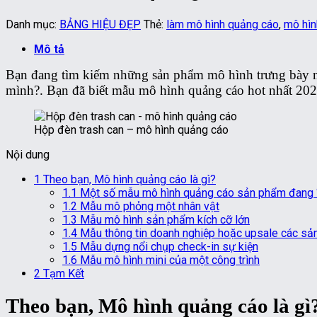
Danh mục:
BẢNG HIỆU ĐẸP
Thẻ:
làm mô hình quảng cáo
,
mô hìn
Mô tả
Bạn đang tìm kiếm những sản phẩm mô hình trưng bày mó
mình?. Bạn đã biết mẫu mô hình quảng cáo hot nhất 20
Hộp đèn trash can – mô hình quảng cáo
Nội dung
1
Theo bạn, Mô hình quảng cáo là gì?
1.1
Một số mẫu mô hình quảng cáo sản phẩm đang “
1.2
Mẫu mô phỏng một nhân vật
1.3
Mẫu mô hình sản phẩm kích cỡ lớn
1.4
Mẫu thông tin doanh nghiệp hoặc upsale các sả
1.5
Mẫu dựng nổi chụp check-in sự kiện
1.6
Mẫu mô hình mini của một công trình
2
Tạm Kết
Theo bạn, Mô hình quảng cáo là gì