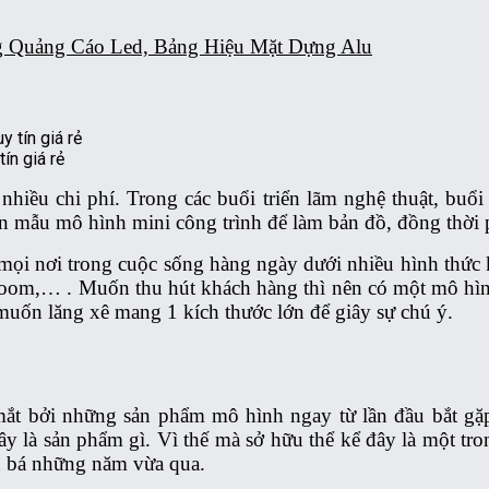
g Quảng Cáo Led, Bảng Hiệu Mặt Dựng Alu
ín giá rẻ
hiều chi phí. Trong các buổi triển lãm nghệ thuật, buổ
n mẫu mô hình mini công trình để làm bản đồ, đồng thời 
ọi nơi trong cuộc sống hàng ngày dưới nhiều hình thức kh
room,… . Muốn thu hút khách hàng thì nên có một mô hìn
muốn lăng xê mang 1 kích thước lớn để giây sự chú ý.
 mắt bởi những sản phẩm mô hình ngay từ lần đầu bắt gặ
y là sản phẩm gì. Vì thế mà sở hữu thể kể đây là một tr
n bá những năm vừa qua.