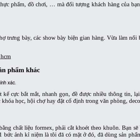
 thực phẩm, đồ chơi, … mà đối tượng khách hàng của bạn
ợ trưng bày, các show bày biện gian hàng. Vừa làm nổi bậ
p hcm
sản phẩm khác
 kế cực bắt mắt, nhanh gọn, đề được nhiều thông tin, lại
c khóa học, hội chợ hay đặt cố định trong văn phòng, dec
ng chất liệu formex, phải cắt khoét theo khuôn. Bạn sẽ b
 1 bức ảnh kỉ niệm là tôi đã có mặt ở đó, đã dùng sản ph