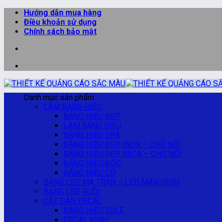
Bỏ
Hướng dẫn mua hàng
qua
Điều khoản sử dụng
nội
Chính sách bảo mật
dung
Danh mục sản phẩm
LÀM BẢNG HIỆU
BẢNG HIỆU ĐẸP
LÀM BẢNG HIỆU
BẢNG HIỆU SPA
BẢNG HIỆU ĐẸP INOX – CHỮ NỔI
BẢNG HIỆU ĐẸP MICA – CHỮ NỔI
BẢNG HIỆU ĐỘC
BẢNG HIỆU CỎ
BẢNG LED MA TRẬN – LED MÀN HÌNH
BẢNG LED RUỒI
CẮT DÁN DECAL
BẢNG HIỆU TOLE
DECAL KÍNH