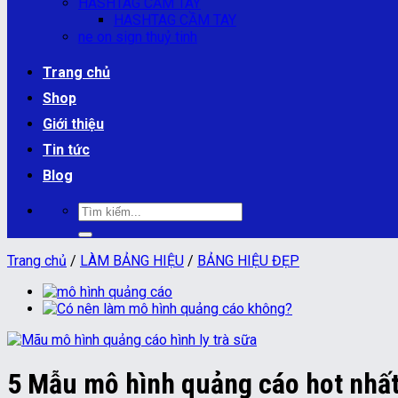
HASHTAG CẦM TAY
HASHTAG CẦM TAY
ne on sign thuỷ tinh
Trang chủ
Shop
Giới thiệu
Tin tức
Blog
Tìm
kiếm:
Trang chủ
/
LÀM BẢNG HIỆU
/
BẢNG HIỆU ĐẸP
5 Mẫu mô hình quảng cáo hot nhấ