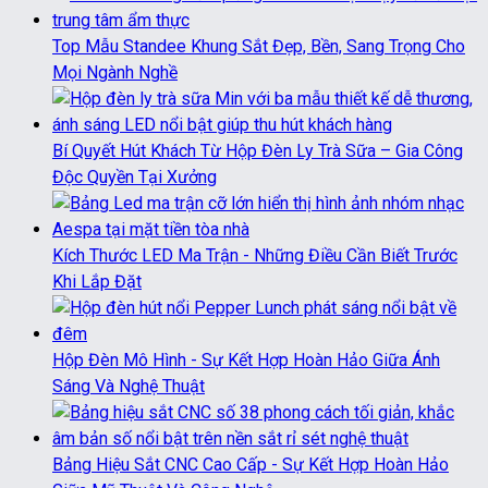
Top Mẫu Standee Khung Sắt Đẹp, Bền, Sang Trọng Cho
Mọi Ngành Nghề
Bí Quyết Hút Khách Từ Hộp Đèn Ly Trà Sữa – Gia Công
Độc Quyền Tại Xưởng
Kích Thước LED Ma Trận - Những Điều Cần Biết Trước
Khi Lắp Đặt
Hộp Đèn Mô Hình - Sự Kết Hợp Hoàn Hảo Giữa Ánh
Sáng Và Nghệ Thuật
Bảng Hiệu Sắt CNC Cao Cấp - Sự Kết Hợp Hoàn Hảo