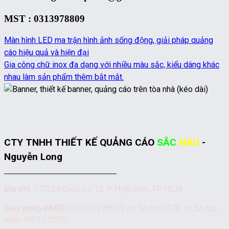
MST : 0313978809
Màn hình LED ma trận hình ảnh sống động, giải pháp quảng
cáo hiệu quả và hiện đại
Gia công chữ inox đa dạng với nhiều màu sắc, kiểu dáng khác
nhau làm sản phẩm thêm bắt mắt.
CTY TNHH THIẾT KẾ QUẢNG CÁO
SẮC
MÀU
-
Nguyễn Long
Địa chỉ:
577/24 Quốc Lộ 13, P. Hiệp Bình, TP. HCM
Giấy phép ĐKKD
số 0313978809 do Sở KHĐT Tp. HCM cấp
ngày
28/11/2012