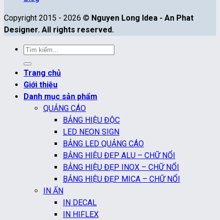
Copyright 2015 - 2026 ©
Nguyen Long Idea - An Phat
Designer. All rights reserved.
Tìm
kiếm:
Trang chủ
Giới thiệu
Danh mục sản phẩm
QUẢNG CÁO
BẢNG HIỆU ĐỘC
LED NEON SIGN
BẢNG LED QUẢNG CÁO
BẢNG HIỆU ĐẸP ALU – CHỮ NỔI
BẢNG HIỆU ĐẸP INOX – CHỮ NỔI
BẢNG HIỆU ĐẸP MICA – CHỮ NỔI
IN ẤN
IN DECAL
IN HIFLEX