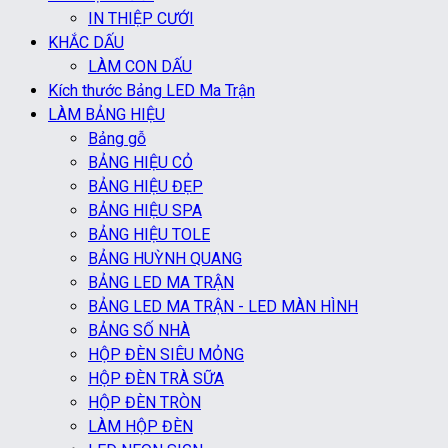
IN THIỆP CƯỚI
KHẮC DẤU
LÀM CON DẤU
Kích thước Bảng LED Ma Trận
LÀM BẢNG HIỆU
Bảng gỗ
BẢNG HIỆU CỎ
BẢNG HIỆU ĐẸP
BẢNG HIỆU SPA
BẢNG HIỆU TOLE
BẢNG HUỲNH QUANG
BẢNG LED MA TRẬN
BẢNG LED MA TRẬN - LED MÀN HÌNH
BẢNG SỐ NHÀ
HỘP ĐÈN SIÊU MỎNG
HỘP ĐÈN TRÀ SỮA
HỘP ĐÈN TRÒN
LÀM HỘP ĐÈN