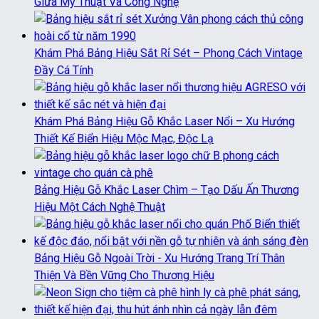
Giữa Mỹ Thuật Và Công Nghệ
Khám Phá Bảng Hiệu Sắt Rỉ Sét – Phong Cách Vintage
Đầy Cá Tính
Khám Phá Bảng Hiệu Gỗ Khắc Laser Nổi – Xu Hướng
Thiết Kế Biển Hiệu Mộc Mạc, Độc Lạ
Bảng Hiệu Gỗ Khắc Laser Chìm – Tạo Dấu Ấn Thương
Hiệu Một Cách Nghệ Thuật
Bảng Hiệu Gỗ Ngoài Trời - Xu Hướng Trang Trí Thân
Thiện Và Bền Vững Cho Thương Hiệu