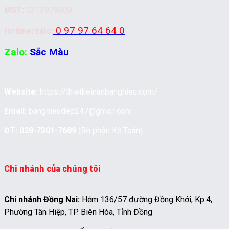
MST:
0313978809
0 97 97 64 64 0
Hotline/zalo:
Zalo:
Sắc Màu
Website:
https://thietkeinanbanghieu.com/
Email:
banghieudep247@gmail.com
ĐT:
028-7301-7689
(Bộ phận Kế Toán)
Chi nhánh của chúng tôi
Chi nhánh Đồng Nai:
Hẻm 136/57 đường Đồng Khởi, Kp.4,
Phường Tân Hiệp, TP. Biên Hòa, Tỉnh Đồng