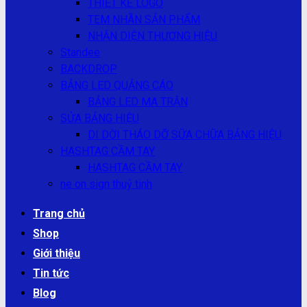
THIẾT KẾ LOGO
TEM NHÃN SẢN PHẨM
NHẬN DIỆN THƯƠNG HIỆU
Standee
BACKDROP
BẢNG LED QUẢNG CÁO
BẢNG LED MA TRẬN
SỬA BẢNG HIỆU
DI DỜI THÁO DỠ SỮA CHỮA BẢNG HIỆU
HASHTAG CẦM TAY
HASHTAG CẦM TAY
ne on sign thuỷ tinh
Trang chủ
Shop
Giới thiệu
Tin tức
Blog