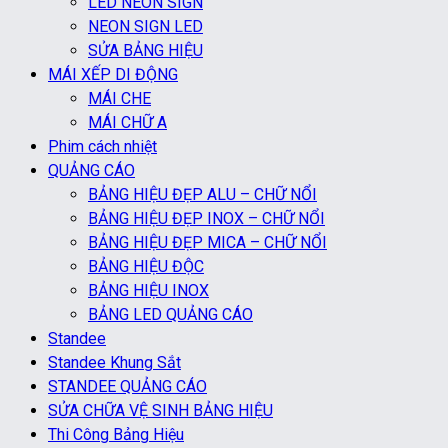
LED NEON SIGN
NEON SIGN LED
SỬA BẢNG HIỆU
MÁI XẾP DI ĐỘNG
MÁI CHE
MÁI CHỮ A
Phim cách nhiệt
QUẢNG CÁO
BẢNG HIỆU ĐẸP ALU – CHỮ NỔI
BẢNG HIỆU ĐẸP INOX – CHỮ NỔI
BẢNG HIỆU ĐẸP MICA – CHỮ NỔI
BẢNG HIỆU ĐỘC
BẢNG HIỆU INOX
BẢNG LED QUẢNG CÁO
Standee
Standee Khung Sắt
STANDEE QUẢNG CÁO
SỬA CHỮA VỆ SINH BẢNG HIỆU
Thi Công Bảng Hiệu