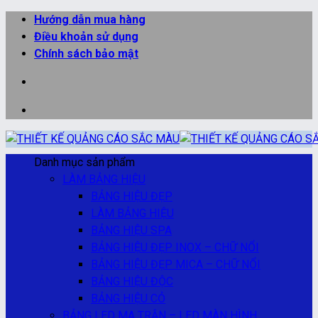
Bỏ
Hướng dẫn mua hàng
qua
Điều khoản sử dụng
nội
Chính sách bảo mật
dung
Danh mục sản phẩm
LÀM BẢNG HIỆU
BẢNG HIỆU ĐẸP
LÀM BẢNG HIỆU
BẢNG HIỆU SPA
BẢNG HIỆU ĐẸP INOX – CHỮ NỔI
BẢNG HIỆU ĐẸP MICA – CHỮ NỔI
BẢNG HIỆU ĐỘC
BẢNG HIỆU CỎ
BẢNG LED MA TRẬN – LED MÀN HÌNH