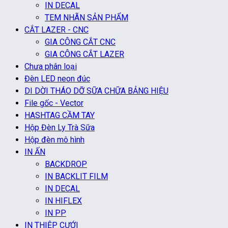
IN DECAL
TEM NHÃN SẢN PHẨM
CẮT LAZER - CNC
GIA CÔNG CẮT CNC
GIA CÔNG CẮT LAZER
Chưa phân loại
Đèn LED neon đúc
DI DỜI THÁO DỠ SỮA CHỮA BẢNG HIỆU
File gốc - Vector
HASHTAG CẦM TAY
Hộp Đèn Ly Trà Sữa
Hộp đèn mô hình
IN ẤN
BACKDROP
IN BACKLIT FILM
IN DECAL
IN HIFLEX
IN PP
IN THIỆP CƯỚI