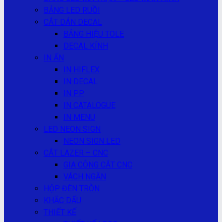
BẢNG LED RUỒI
CẮT DÁN DECAL
BẢNG HIỆU TOLE
DECAL KÍNH
IN ẤN
IN HIFLEX
IN DECAL
IN PP
IN CATALOGUE
IN MENU
LED NEON SIGN
NEON SIGN LED
CẮT LAZER – CNC
GIA CÔNG CẮT CNC
VÁCH NGĂN
HỘP ĐÈN TRÒN
KHẮC DẤU
THIẾT KẾ