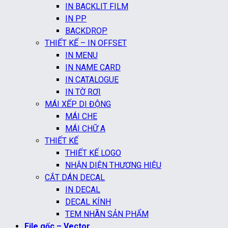
IN BACKLIT FILM
IN PP
BACKDROP
THIẾT KẾ – IN OFFSET
IN MENU
IN NAME CARD
IN CATALOGUE
IN TỜ RƠI
MÁI XẾP DI ĐỘNG
MÁI CHE
MÁI CHỮ A
THIẾT KẾ
THIẾT KẾ LOGO
NHẬN DIỆN THƯƠNG HIỆU
CẮT DÁN DECAL
IN DECAL
DECAL KÍNH
TEM NHÃN SẢN PHẨM
File gốc – Vector