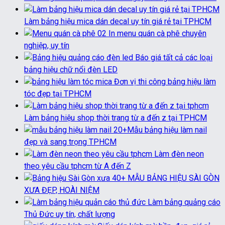
Làm bảng hiệu mica dán decal uy tín giá rẻ tại TPHCM
In menu quán cà phê chuyên
nghiệp, uy tín
Báo giá tất cả các loại
bảng hiệu chữ nổi đèn LED
Đơn vị thi công bảng hiệu làm
tóc đẹp tại TPHCM
Làm bảng hiệu shop thời trang từ a đến z tại TPHCM
20+Mẫu bảng hiệu làm nail
đẹp và sang trọng TPHCM
Làm đèn neon
theo yêu cầu tphcm từ A đến Z
40+ MẪU BẢNG HIỆU SÀI GÒN
XƯA ĐẸP, HOÀI NIỆM
Làm bảng quảng cáo
Thủ Đức uy tín, chất lượng