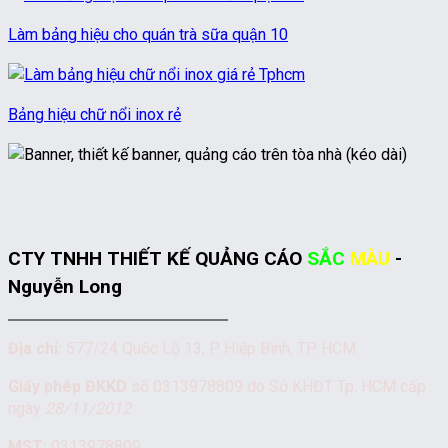
Làm bảng hiệu cho quán trà sữa quận 10
Bảng hiệu chữ nổi inox rẻ
CTY TNHH THIẾT KẾ QUẢNG CÁO
SẮC
MÀU
-
Nguyễn Long
Địa chỉ:
577/24 Quốc Lộ 13, P. Hiệp Bình, TP. HCM
Giấy phép ĐKKD
số 0313978809 do Sở KHĐT Tp. HCM cấp
ngày
28/11/2012
MST:
0313978809