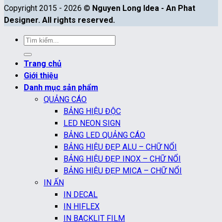
Copyright 2015 - 2026 ©
Nguyen Long Idea - An Phat
Designer. All rights reserved.
Tìm
kiếm:
Trang chủ
Giới thiệu
Danh mục sản phẩm
QUẢNG CÁO
BẢNG HIỆU ĐỘC
LED NEON SIGN
BẢNG LED QUẢNG CÁO
BẢNG HIỆU ĐẸP ALU – CHỮ NỔI
BẢNG HIỆU ĐẸP INOX – CHỮ NỔI
BẢNG HIỆU ĐẸP MICA – CHỮ NỔI
IN ẤN
IN DECAL
IN HIFLEX
IN BACKLIT FILM