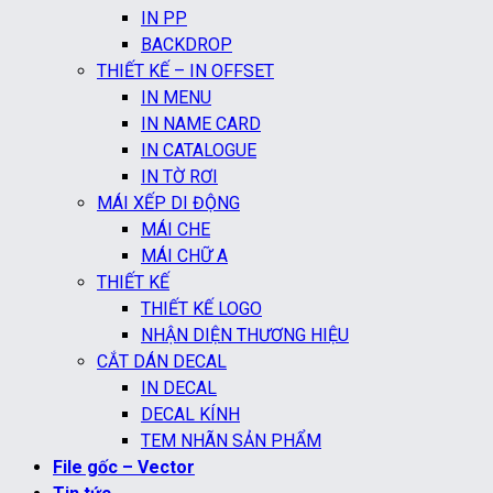
IN PP
BACKDROP
THIẾT KẾ – IN OFFSET
IN MENU
IN NAME CARD
IN CATALOGUE
IN TỜ RƠI
MÁI XẾP DI ĐỘNG
MÁI CHE
MÁI CHỮ A
THIẾT KẾ
THIẾT KẾ LOGO
NHẬN DIỆN THƯƠNG HIỆU
CẮT DÁN DECAL
IN DECAL
DECAL KÍNH
TEM NHÃN SẢN PHẨM
File gốc – Vector