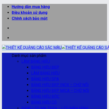
Bỏ
Hướng dẫn mua hàng
qua
Điều khoản sử dụng
nội
Chính sách bảo mật
dung
Danh mục sản phẩm
LÀM BẢNG HIỆU
BẢNG HIỆU ĐẸP
LÀM BẢNG HIỆU
BẢNG HIỆU SPA
BẢNG HIỆU ĐẸP INOX – CHỮ NỔI
BẢNG HIỆU ĐẸP MICA – CHỮ NỔI
BẢNG HIỆU ĐỘC
BẢNG HIỆU CỎ
BẢNG LED MA TRẬN – LED MÀN HÌNH