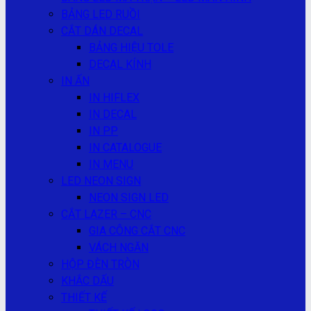
BẢNG LED RUỒI
CẮT DÁN DECAL
BẢNG HIỆU TOLE
DECAL KÍNH
IN ẤN
IN HIFLEX
IN DECAL
IN PP
IN CATALOGUE
IN MENU
LED NEON SIGN
NEON SIGN LED
CẮT LAZER – CNC
GIA CÔNG CẮT CNC
VÁCH NGĂN
HỘP ĐÈN TRÒN
KHẮC DẤU
THIẾT KẾ