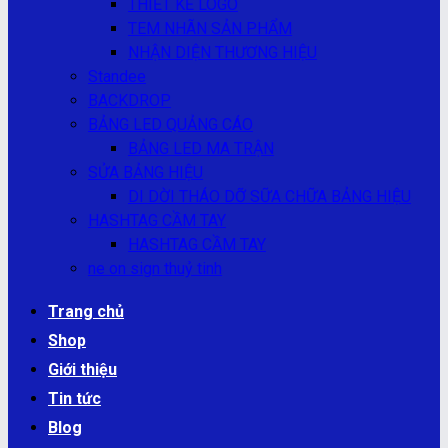
THIẾT KẾ LOGO
TEM NHÃN SẢN PHẨM
NHẬN DIỆN THƯƠNG HIỆU
Standee
BACKDROP
BẢNG LED QUẢNG CÁO
BẢNG LED MA TRẬN
SỬA BẢNG HIỆU
DI DỜI THÁO DỠ SỮA CHỮA BẢNG HIỆU
HASHTAG CẦM TAY
HASHTAG CẦM TAY
ne on sign thuỷ tinh
Trang chủ
Shop
Giới thiệu
Tin tức
Blog