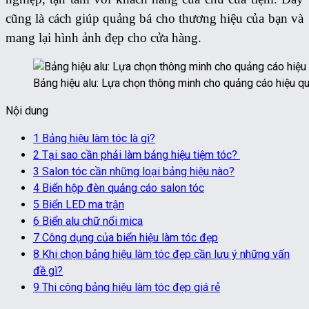
cũng là cách giúp quảng bá cho thương hiệu của bạn và
mang lại hình ảnh đẹp cho cửa hàng.
Bảng hiệu alu: Lựa chọn thông minh cho quảng cáo hiệu q
Nội dung
1
Bảng hiệu làm tóc là gì?
2
Tại sao cần phải làm bảng hiệu tiệm tóc?
3
Salon tóc cần những loại bảng hiệu nào?
4
Biển hộp đèn quảng cáo salon tóc
5
Biển LED ma trận
6
Biển alu chữ nổi mica
7
Công dụng của biển hiệu làm tóc đẹp
8
Khi chọn bảng hiệu làm tóc đẹp cần lưu ý những vấn
đề gì?
9
Thi công bảng hiệu làm tóc đẹp giá rẻ