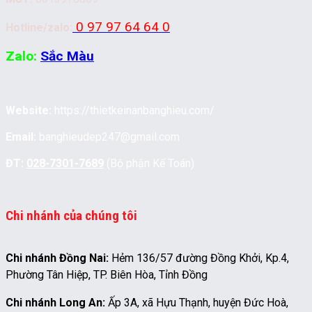
0 97 97 64 64 0
Hotline/zalo:
Zalo:
Sắc Màu
Website:
https://thietkeinanbanghieu.com/
Email:
banghieudep247@gmail.com
ĐT:
028-7301-7689
(Bộ phận Kế Toán)
Chi nhánh của chúng tôi
Chi nhánh Đồng Nai:
Hẻm 136/57 đường Đồng Khởi, Kp.4,
Phường Tân Hiệp, TP. Biên Hòa, Tỉnh Đồng
Chi nhánh Long An:
Ấp 3A, xã Hựu Thạnh, huyện Đức Hoà,