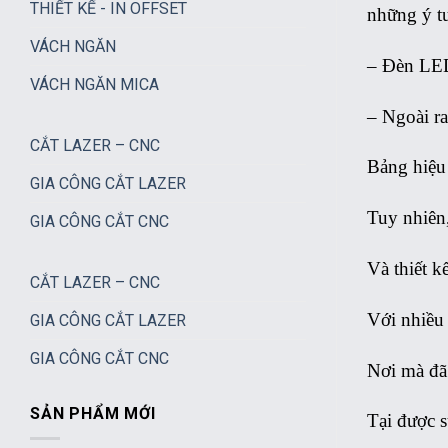
THIẾT KẾ - IN OFFSET
những ý tư
VÁCH NGĂN
– Đèn LED
VÁCH NGĂN MICA
– Ngoài ra
CẮT LAZER – CNC
Bảng hiệu
GIA CÔNG CẮT LAZER
Tuy nhiên
GIA CÔNG CẮT CNC
Và thiết k
CẮT LAZER – CNC
Với nhiều
GIA CÔNG CẮT LAZER
GIA CÔNG CẮT CNC
Nơi mà đã
SẢN PHẨM MỚI
Tại được s