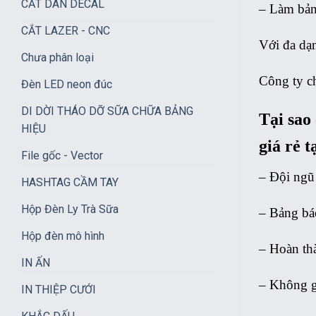
CẮT DÁN DECAL
– Làm bảng
CẮT LAZER - CNC
Với đa dạn
Chưa phân loại
Công ty ch
Đèn LED neon đúc
DI DỜI THÁO DỠ SỮA CHỮA BẢNG
Tại sao
HIỆU
giá rẻ 
File gốc - Vector
– Đội ngũ 
HASHTAG CẦM TAY
Hộp Đèn Ly Trà Sữa
– Bảng báo
Hộp đèn mô hình
– Hoàn thà
IN ẤN
– Không g
IN THIỆP CƯỚI