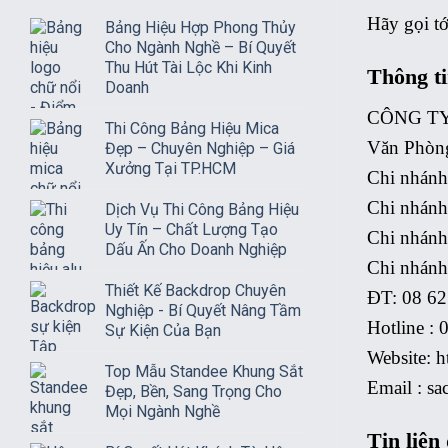
Hãy gọi tớ
Bảng Hiệu Hợp Phong Thủy
Cho Ngành Nghề – Bí Quyết
Thu Hút Tài Lộc Khi Kinh
Thông ti
Doanh
CÔNG TY
Thi Công Bảng Hiệu Mica
Văn Phòng
Đẹp – Chuyên Nghiệp – Giá
Xưởng Tại TP.HCM
Chi nhánh
Chi nhánh
Dịch Vụ Thi Công Bảng Hiệu
Uy Tín – Chất Lượng Tạo
Chi nhánh
Dấu Ấn Cho Doanh Nghiệp
Chi nhánh
Thiết Kế Backdrop Chuyên
ĐT: 08 62
Nghiệp - Bí Quyết Nâng Tầm
Hotline :
Sự Kiện Của Bạn
Website: h
Top Mẫu Standee Khung Sắt
Email : s
Đẹp, Bền, Sang Trọng Cho
Mọi Ngành Nghề
Tin liên