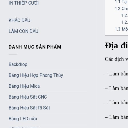
1.1
Tại
IN THIỆP CƯỚI
1.2
Chi 
1.2
KHẮC DẤU
1.2
1.3
Một
LÀM CON DẤU
Địa đ
DANH MỤC SẢN PHẨM
Các dịch 
Backdrop
–
Làm bản
Bảng Hiệu Hợp Phong Thủy
Bảng Hiệu Mica
– Làm bản
Bảng Hiệu Sắt CNC
– Làm bản
Bảng Hiệu Sắt Rỉ Sét
– Làm bản
Bảng LED ruồi