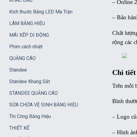
KHẮC DẤU
– Online 
Kích thước Bảng LED Ma Trận
– Bảo hàn
LÀM BẢNG HIỆU
Chất lượng
MÁI XẾP DI ĐỘNG
rộng các c
Phim cách nhiệt
QUẢNG CÁO
Standee
Chi tiết
Standee Khung Sắt
Trên mỗi b
STANDEE QUẢNG CÁO
Bình thườn
SỬA CHỮA VỆ SINH BẢNG HIỆU
Thi Công Bảng Hiệu
– Logo của
THIẾT KẾ
– Hình ảnh