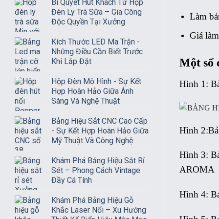
Bí Quyết Hút Khách Từ Hộp
Đèn Ly Trà Sữa – Gia Công
Làm bả
Độc Quyền Tại Xưởng
Giá làm
Kích Thước LED Ma Trận -
Những Điều Cần Biết Trước
Một số 
Khi Lắp Đặt
Hộp Đèn Mô Hình - Sự Kết
Hình 1: Bả
Hợp Hoàn Hảo Giữa Ánh
Sáng Và Nghệ Thuật
Bảng Hiệu Sắt CNC Cao Cấp
Hình 2:Bả
- Sự Kết Hợp Hoàn Hảo Giữa
Mỹ Thuật Và Công Nghệ
Hình 3: B
Khám Phá Bảng Hiệu Sắt Rỉ
AROMA
Sét – Phong Cách Vintage
Đầy Cá Tính
Hình 4: B
Khám Phá Bảng Hiệu Gỗ
Khắc Laser Nổi – Xu Hướng