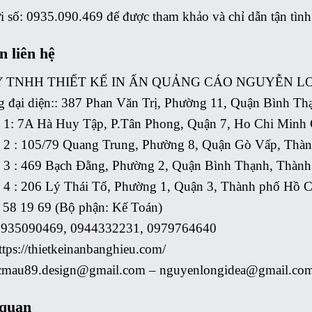
i số: 0935.090.469 để được tham khảo và chỉ dẫn tận tình
n liên hệ
 TNHH THIẾT KẾ IN ẤN QUẢNG CÁO NGUYỄN L
 đại diện:: 387 Phan Văn Trị, Phường 11, Quận Bình Th
 1: 7A Hà Huy Tập, P.Tân Phong, Quận 7, Ho Chi Minh 
 2 : 105/79 Quang Trung, Phường 8, Quận Gò Vấp, Thà
 3 : 469 Bạch Đằng, Phường 2, Quận Bình Thạnh, Thàn
 4 : 206 Lý Thái Tổ, Phường 1, Quận 3, Thành phố Hồ 
 58 19 69 (Bộ phận: Kế Toán)
 0935090469, 0944332231, 0979764640
ttps://thietkeinanbanghieu.com/
acmau89.design@gmail.com – nguyenlongidea@gmail.co
 quan