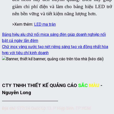
giảm chi phí điện và làm cho bảng hiệu LED trở
nên bền vững và tiết kiệm năng lượng hơn.
>Xem thêm:
LED ma trận
Bảng hiệu alu chữ nổi mica sáng đèn giúp doanh nghiệp nổi
bật cả ngày lẫn đêm
Chữ inox vàng xước tạo nét riêng sáng tạo và đồng nhất hòa
hợp với tiêu chí kinh doanh
CTY TNHH THIẾT KẾ QUẢNG CÁO
SẮC
MÀU
-
Nguyễn Long
Địa chỉ:
577/24 Quốc Lộ 13, P. Hiệp Bình, TP. HCM