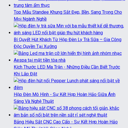
Top Mẫu Standee Khung Sắt Đẹp, Bền, Sang Trọng Cho
Mọi Ngành Nghề
Bí Quyết Hút Khách Từ Hộp Đèn Ly Trà Sữa – Gia Công
Độc Quyền Tại Xưởng
Kích Thước LED Ma Trận - Những Điều Cần Biết Trước
Khi Lắp Đặt
Hộp Đèn Mô Hình - Sự Kết Hợp Hoàn Hảo Giữa Ánh
Sáng Và Nghệ Thuật
Bảng Hiệu Sắt CNC Cao Cấp - Sự Kết Hợp Hoàn Hảo