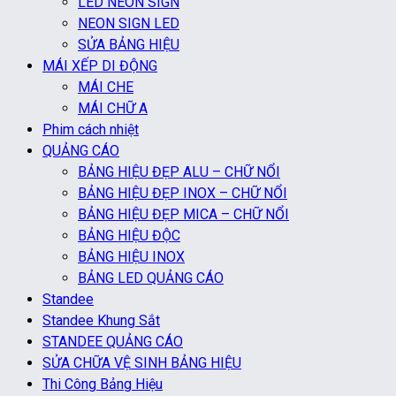
LED NEON SIGN
NEON SIGN LED
SỬA BẢNG HIỆU
MÁI XẾP DI ĐỘNG
MÁI CHE
MÁI CHỮ A
Phim cách nhiệt
QUẢNG CÁO
BẢNG HIỆU ĐẸP ALU – CHỮ NỔI
BẢNG HIỆU ĐẸP INOX – CHỮ NỔI
BẢNG HIỆU ĐẸP MICA – CHỮ NỔI
BẢNG HIỆU ĐỘC
BẢNG HIỆU INOX
BẢNG LED QUẢNG CÁO
Standee
Standee Khung Sắt
STANDEE QUẢNG CÁO
SỬA CHỮA VỆ SINH BẢNG HIỆU
Thi Công Bảng Hiệu