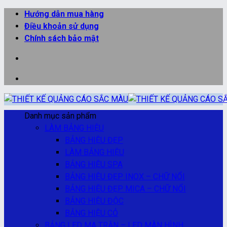
Bỏ
Hướng dẫn mua hàng
qua
Điều khoản sử dụng
nội
Chính sách bảo mật
dung
Danh mục sản phẩm
LÀM BẢNG HIỆU
BẢNG HIỆU ĐẸP
LÀM BẢNG HIỆU
BẢNG HIỆU SPA
BẢNG HIỆU ĐẸP INOX – CHỮ NỔI
BẢNG HIỆU ĐẸP MICA – CHỮ NỔI
BẢNG HIỆU ĐỘC
BẢNG HIỆU CỎ
BẢNG LED MA TRẬN – LED MÀN HÌNH