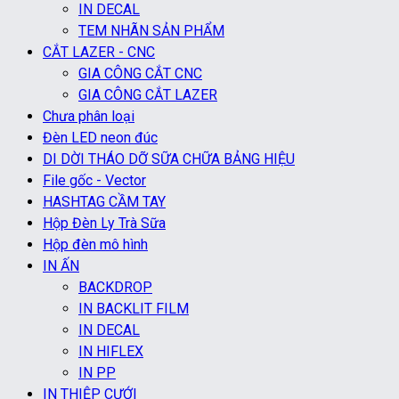
IN DECAL
TEM NHÃN SẢN PHẨM
CẮT LAZER - CNC
GIA CÔNG CẮT CNC
GIA CÔNG CẮT LAZER
Chưa phân loại
Đèn LED neon đúc
DI DỜI THÁO DỠ SỮA CHỮA BẢNG HIỆU
File gốc - Vector
HASHTAG CẦM TAY
Hộp Đèn Ly Trà Sữa
Hộp đèn mô hình
IN ẤN
BACKDROP
IN BACKLIT FILM
IN DECAL
IN HIFLEX
IN PP
IN THIỆP CƯỚI