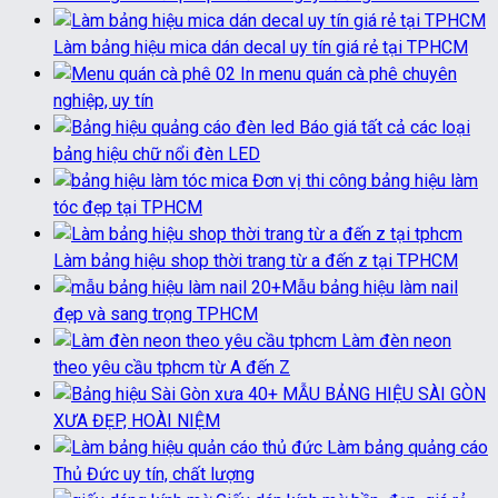
Làm bảng hiệu mica dán decal uy tín giá rẻ tại TPHCM
In menu quán cà phê chuyên
nghiệp, uy tín
Báo giá tất cả các loại
bảng hiệu chữ nổi đèn LED
Đơn vị thi công bảng hiệu làm
tóc đẹp tại TPHCM
Làm bảng hiệu shop thời trang từ a đến z tại TPHCM
20+Mẫu bảng hiệu làm nail
đẹp và sang trọng TPHCM
Làm đèn neon
theo yêu cầu tphcm từ A đến Z
40+ MẪU BẢNG HIỆU SÀI GÒN
XƯA ĐẸP, HOÀI NIỆM
Làm bảng quảng cáo
Thủ Đức uy tín, chất lượng