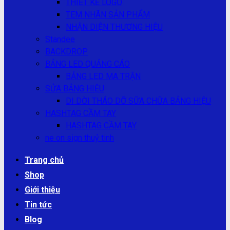
THIẾT KẾ LOGO
TEM NHÃN SẢN PHẨM
NHẬN DIỆN THƯƠNG HIỆU
Standee
BACKDROP
BẢNG LED QUẢNG CÁO
BẢNG LED MA TRẬN
SỬA BẢNG HIỆU
DI DỜI THÁO DỠ SỮA CHỮA BẢNG HIỆU
HASHTAG CẦM TAY
HASHTAG CẦM TAY
ne on sign thuỷ tinh
Trang chủ
Shop
Giới thiệu
Tin tức
Blog