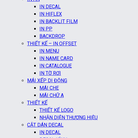
IN DECAL
IN HIFLEX
IN BACKLIT FILM
IN PP
BACKDROP
THIẾT KẾ – IN OFFSET
IN MENU
IN NAME CARD
IN CATALOGUE
IN TỜ RƠI
MÁI XẾP DI ĐỘNG
MÁI CHE
MÁI CHỮ A
THIẾT KẾ
THIẾT KẾ LOGO
NHẬN DIỆN THƯƠNG HIỆU
CẮT DÁN DECAL
IN DECAL