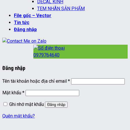
DECAL KÍNH
TEM NHÃN SẢN PHẨM
File gốc – Vector
Tin tức
Đăng nhập
0979764640
Đăng nhập
Bắt
Tên tài khoản hoặc địa chỉ email
*
buộc
Bắt
Mật khẩu
*
buộc
Ghi nhớ mật khẩu
Đăng nhập
Quên mật khẩu?