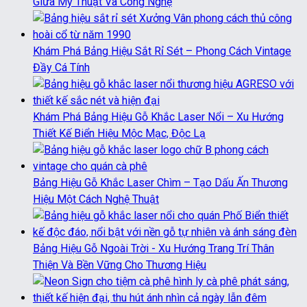
Giữa Mỹ Thuật Và Công Nghệ
Khám Phá Bảng Hiệu Sắt Rỉ Sét – Phong Cách Vintage
Đầy Cá Tính
Khám Phá Bảng Hiệu Gỗ Khắc Laser Nổi – Xu Hướng
Thiết Kế Biển Hiệu Mộc Mạc, Độc Lạ
Bảng Hiệu Gỗ Khắc Laser Chìm – Tạo Dấu Ấn Thương
Hiệu Một Cách Nghệ Thuật
Bảng Hiệu Gỗ Ngoài Trời - Xu Hướng Trang Trí Thân
Thiện Và Bền Vững Cho Thương Hiệu