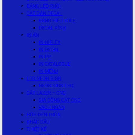
BẢNG LED RUỒI
CẮT DÁN DECAL
BẢNG HIỆU TOLE
DECAL KÍNH
IN ẤN
IN HIFLEX
IN DECAL
IN PP
IN CATALOGUE
IN MENU
LED NEON SIGN
NEON SIGN LED
CẮT LAZER – CNC
GIA CÔNG CẮT CNC
VÁCH NGĂN
HỘP ĐÈN TRÒN
KHẮC DẤU
THIẾT KẾ