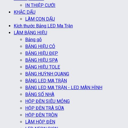
IN THIỆP CƯỚI
KHẮC DẤU
LÀM CON DẤU
Kích thước Bảng LED Ma Trận
LÀM BẢNG HIỆU
Bảng gỗ
BẢNG HIỆU CỎ
BẢNG HIỆU ĐẸP
BẢNG HIỆU SPA
BẢNG HIỆU TOLE
BẢNG HUỲNH QUANG
BẢNG LED MA TRẬN
BẢNG LED MA TRẬN - LED MÀN HÌNH
BẢNG SỐ NHÀ
HỘP ĐÈN SIÊU MỎNG
HỘP ĐÈN TRÀ SỮA
HỘP ĐÈN TRÒN
LÀM HỘP ĐÈN