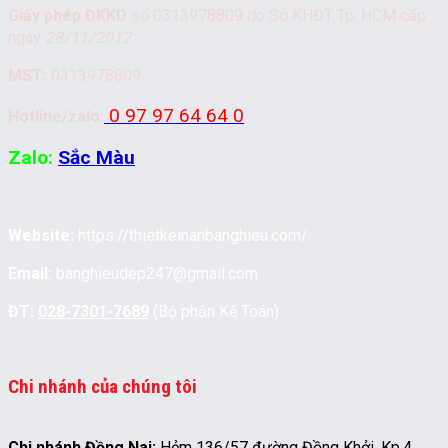
Giấy phép ĐKKD
số 0313978809 do Sở KHĐT Tp. HCM cấp
ngày
28/11/2012
MST:
0313978809
0 97 97 64 64 0
Hotline/zalo:
Zalo:
Sắc Màu
Website:
https://thietkeinanbanghieu.com/
Email:
banghieudep247@gmail.com
ĐT:
028-7301-7689
(Bộ phận Kế Toán)
Chi nhánh của chúng tôi
Chi nhánh Đồng Nai:
Hẻm 136/57 đường Đồng Khởi, Kp.4,