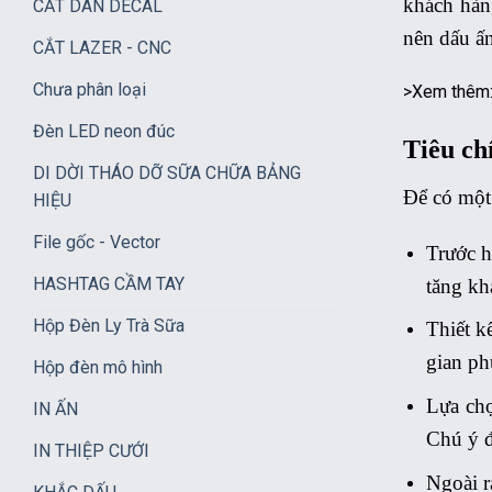
khách hàng
CẮT DÁN DECAL
nên dấu ấn
CẮT LAZER - CNC
Chưa phân loại
>Xem thêm
Đèn LED neon đúc
Tiêu ch
DI DỜI THÁO DỠ SỮA CHỮA BẢNG
Để có một 
HIỆU
File gốc - Vector
Trước h
HASHTAG CẦM TAY
tăng kh
Hộp Đèn Ly Trà Sữa
Thiết k
gian ph
Hộp đèn mô hình
Lựa chọ
IN ẤN
Chú ý đ
IN THIỆP CƯỚI
Ngoài r