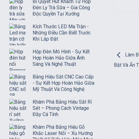
Bí Quyết Hút Khách Từ Hộp
Đèn Ly Trà Sữa – Gia Công
Độc Quyền Tại Xưởng
Kích Thước LED Ma Trận -
Những Điều Cần Biết Trước
Khi Lắp Đặt
Hộp Đèn Mô Hình - Sự Kết
Làm Bả
Hợp Hoàn Hảo Giữa Ánh
Sáng Và Nghệ Thuật
Bật Và Ấn 
Bảng Hiệu Sắt CNC Cao Cấp
- Sự Kết Hợp Hoàn Hảo Giữa
Mỹ Thuật Và Công Nghệ
Khám Phá Bảng Hiệu Sắt Rỉ
Sét – Phong Cách Vintage
Đầy Cá Tính
Khám Phá Bảng Hiệu Gỗ
Khắc Laser Nổi – Xu Hướng