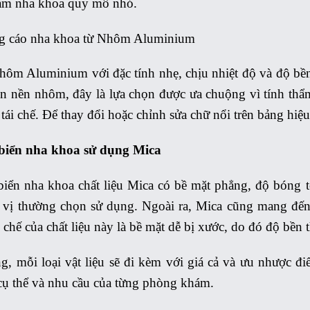
m nha khoa quy mô nhỏ.
g cáo nha khoa từ Nhôm Aluminium
hôm Aluminium với đặc tính nhẹ, chịu nhiệt độ và độ bền
n nền nhôm, đây là lựa chọn được ưa chuộng vì tính thẩm
tái chế. Để thay đổi hoặc chỉnh sửa chữ nổi trên bảng hiệ
biển nha khoa sử dụng Mica
iển nha khoa chất liệu Mica có bề mặt phẳng, độ bóng tốt
 vị thường chọn sử dụng. Ngoài ra, Mica cũng mang đến
 chế của chất liệu này là bề mặt dễ bị xước, do đó độ bền 
g, mỗi loại vật liệu sẽ đi kèm với giá cả và ưu nhược đ
 cụ thể và nhu cầu của từng phòng khám.