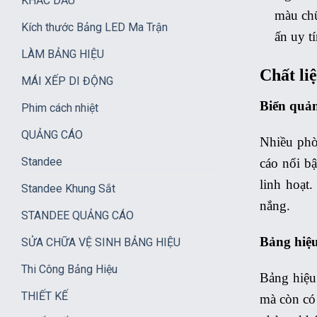
KHẮC DẤU
màu chữ
Kích thước Bảng LED Ma Trận
ấn uy t
LÀM BẢNG HIỆU
Chất li
MÁI XẾP DI ĐỘNG
Biển quả
Phim cách nhiệt
QUẢNG CÁO
Nhiều phò
Standee
cáo nổi b
linh hoạt
Standee Khung Sắt
nắng.
STANDEE QUẢNG CÁO
Bảng hiệu
SỬA CHỮA VỆ SINH BẢNG HIỆU
Thi Công Bảng Hiệu
Bảng hiệu 
THIẾT KẾ
mà còn có 