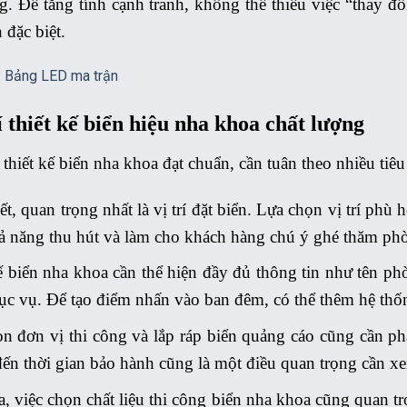
. Để tăng tính cạnh tranh, không thể thiếu việc “thay đổ
 đặc biệt.
:
Bảng LED ma trận
í thiết kế biển hiệu nha khoa chất lượng
thiết kế biển nha khoa đạt chuẩn, cần tuân theo nhiều tiêu
ết, quan trọng nhất là vị trí đặt biển. Lựa chọn vị trí phù
ả năng thu hút và làm cho khách hàng chú ý ghé thăm p
ế biển nha khoa cần thể hiện đầy đủ thông tin như tên phò
ục vụ. Để tạo điểm nhấn vào ban đêm, có thể thêm hệ thốn
n đơn vị thi công và lắp ráp biển quảng cáo cũng cần ph
ến thời gian bảo hành cũng là một điều quan trọng cần xe
a, việc chọn chất liệu thi công biển nha khoa cũng quan t