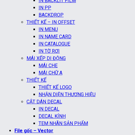
IN BACKLIT FILM
IN PP
BACKDROP
THIẾT KẾ – IN OFFSET
IN MENU
IN NAME CARD
IN CATALOGUE
IN TỜ RƠI
MÁI XẾP DI ĐỘNG
MÁI CHE
MÁI CHỮ A
THIẾT KẾ
THIẾT KẾ LOGO
NHẬN DIỆN THƯƠNG HIỆU
CẮT DÁN DECAL
IN DECAL
DECAL KÍNH
TEM NHÃN SẢN PHẨM
File gốc – Vector