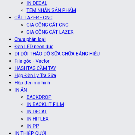
IN DECAL
TEM NHÃN SẢN PHẨM
CẮT LAZER - CNC
GIA CÔNG CẮT CNC
GIA CÔNG CẮT LAZER
Chưa phân loại
Đèn LED neon đúc
DI DỜI THÁO DỠ SỮA CHỮA BẢNG HIỆU
File gốc - Vector
HASHTAG CẦM TAY
Hộp Đèn Ly Trà Sữa
Hộp đèn mô hình
IN ẤN
BACKDROP
IN BACKLIT FILM
IN DECAL
IN HIFLEX
IN PP
IN THIỆP CƯỚI