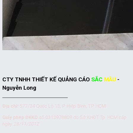
CTY TNHH THIẾT KẾ QUẢNG CÁO
SẮC
MÀU
-
Nguyễn Long
Địa chỉ:
577/24 Quốc Lộ 13, P. Hiệp Bình, TP. HCM
Giấy phép ĐKKD
số 0313978809 do Sở KHĐT Tp. HCM cấp
ngày
28/11/2012