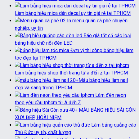
Làm bảng hiệu mica dán decal uy tín giá rẻ tại TPHCM
In menu quán cà phê chuyên
nghiệp, uy tín
Báo giá tất cả các loại
bảng hiệu chữ nổi đèn LED
Đơn vị thi công bảng hiệu làm
tóc đẹp tại TPHCM
Làm bảng hiệu shop thời trang từ a đến z tại TPHCM
20+Mẫu bảng hiệu làm nail
đẹp và sang trọng TPHCM
Làm đèn neon
theo yêu cầu tphcm từ A đến Z
40+ MẪU BẢNG HIỆU SÀI GÒN
XƯA ĐẸP, HOÀI NIỆM
Làm bảng quảng cáo
Thủ Đức uy tín, chất lượng