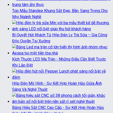
Top Mẫu Standee Khung Sắt Đẹp, Bền, Sang Trọng Cho
Mọi Ngành Nghề
Bí Quyết Hút Khách Từ Hộp Đèn Ly Trà Sữa – Gia Công
Độc Quyền Tại Xưởng
Kích Thước LED Ma Trận - Những Điều Cần Biết Trước
Khi Lắp Đặt
Hộp Đèn Mô Hình - Sự Kết Hợp Hoàn Hảo Giữa Ánh
Sáng Và Nghệ Thuật
Bảng Hiệu Sắt CNC Cao Cấp - Sự Kết Hợp Hoàn Hảo