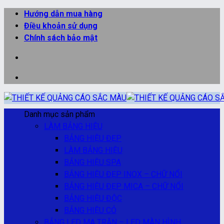
Bỏ
Hướng dẫn mua hàng
qua
Điều khoản sử dụng
nội
Chính sách bảo mật
dung
Danh mục sản phẩm
LÀM BẢNG HIỆU
BẢNG HIỆU ĐẸP
LÀM BẢNG HIỆU
BẢNG HIỆU SPA
BẢNG HIỆU ĐẸP INOX – CHỮ NỔI
BẢNG HIỆU ĐẸP MICA – CHỮ NỔI
BẢNG HIỆU ĐỘC
BẢNG HIỆU CỎ
BẢNG LED MA TRẬN – LED MÀN HÌNH