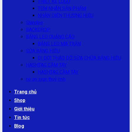
THIẾT KẾ LOGO
TEM NHÃN SẢN PHẨM
NHẬN DIỆN THƯƠNG HIỆU
Standee
BACKDROP
BẢNG LED QUẢNG CÁO
BẢNG LED MA TRẬN
SỬA BẢNG HIỆU
DI DỜI THÁO DỠ SỮA CHỮA BẢNG HIỆU
HASHTAG CẦM TAY
HASHTAG CẦM TAY
ne on sign thuỷ tinh
Trang chủ
Shop
Giới thiệu
Tin tức
Blog