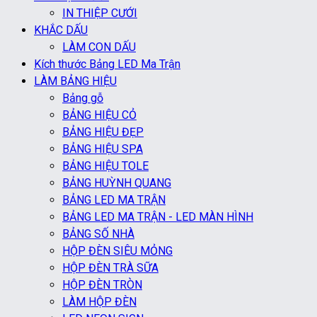
IN THIỆP CƯỚI
KHẮC DẤU
LÀM CON DẤU
Kích thước Bảng LED Ma Trận
LÀM BẢNG HIỆU
Bảng gỗ
BẢNG HIỆU CỎ
BẢNG HIỆU ĐẸP
BẢNG HIỆU SPA
BẢNG HIỆU TOLE
BẢNG HUỲNH QUANG
BẢNG LED MA TRẬN
BẢNG LED MA TRẬN - LED MÀN HÌNH
BẢNG SỐ NHÀ
HỘP ĐÈN SIÊU MỎNG
HỘP ĐÈN TRÀ SỮA
HỘP ĐÈN TRÒN
LÀM HỘP ĐÈN