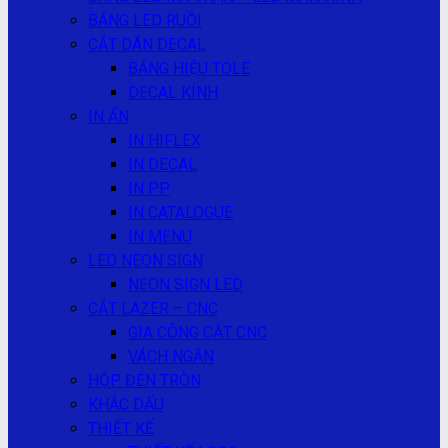
BẢNG LED RUỒI
CẮT DÁN DECAL
BẢNG HIỆU TOLE
DECAL KÍNH
IN ẤN
IN HIFLEX
IN DECAL
IN PP
IN CATALOGUE
IN MENU
LED NEON SIGN
NEON SIGN LED
CẮT LAZER – CNC
GIA CÔNG CẮT CNC
VÁCH NGĂN
HỘP ĐÈN TRÒN
KHẮC DẤU
THIẾT KẾ