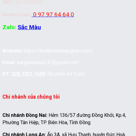
MST:
0313978809
0 97 97 64 64 0
Hotline/zalo:
Zalo:
Sắc Màu
Website:
https://thietkeinanbanghieu.com/
Email:
banghieudep247@gmail.com
ĐT:
028-7301-7689
(Bộ phận Kế Toán)
Chi nhánh của chúng tôi
Chi nhánh Đồng Nai:
Hẻm 136/57 đường Đồng Khởi, Kp.4,
Phường Tân Hiệp, TP. Biên Hòa, Tỉnh Đồng
Chi nhánh Long An:
Ấp 3A, xã Hựu Thạnh, huyện Đức Hoà,