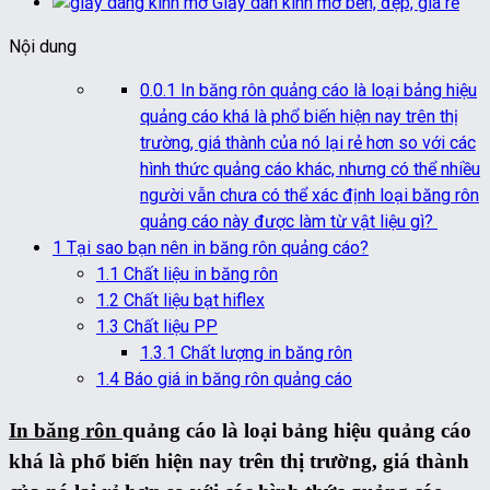
Giấy dán kính mờ bền, đẹp, giá rẻ
Nội dung
0.0.1
In băng rôn quảng cáo là loại bảng hiệu
quảng cáo khá là phổ biến hiện nay trên thị
trường, giá thành của nó lại rẻ hơn so với các
hình thức quảng cáo khác, nhưng có thể nhiều
người vẫn chưa có thể xác định loại băng rôn
quảng cáo này được làm từ vật liệu gì?
1
Tại sao bạn nên in băng rôn quảng cáo?
1.1
Chất liệu in băng rôn
1.2
Chất liệu bạt hiflex
1.3
Chất liệu PP
1.3.1
Chất lượng in băng rôn
1.4
Báo giá in băng rôn quảng cáo
In
băng rôn
quảng cáo là loại bảng hiệu quảng cáo
khá là phổ biến hiện nay trên thị trường, giá thành