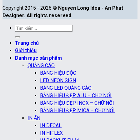
Copyright 2015 - 2026 ©
Nguyen Long Idea - An Phat
Designer. All rights reserved.
Tìm
kiếm:
Trang chủ
Giới thiệu
Danh mục sản phẩm
QUẢNG CÁO
BẢNG HIỆU ĐỘC
LED NEON SIGN
BẢNG LED QUẢNG CÁO
BẢNG HIỆU ĐẸP ALU – CHỮ NỔI
BẢNG HIỆU ĐẸP INOX – CHỮ NỔI
BẢNG HIỆU ĐẸP MICA – CHỮ NỔI
IN ẤN
IN DECAL
IN HIFLEX