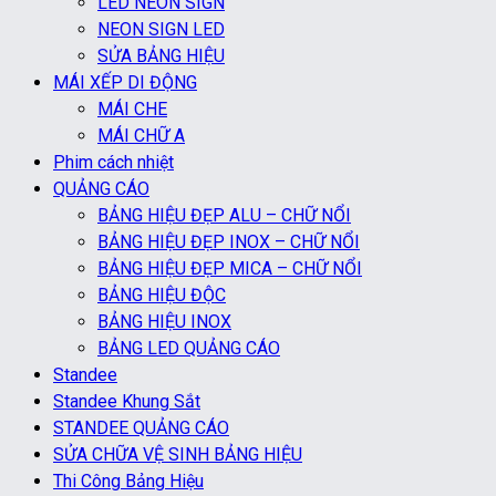
LED NEON SIGN
NEON SIGN LED
SỬA BẢNG HIỆU
MÁI XẾP DI ĐỘNG
MÁI CHE
MÁI CHỮ A
Phim cách nhiệt
QUẢNG CÁO
BẢNG HIỆU ĐẸP ALU – CHỮ NỔI
BẢNG HIỆU ĐẸP INOX – CHỮ NỔI
BẢNG HIỆU ĐẸP MICA – CHỮ NỔI
BẢNG HIỆU ĐỘC
BẢNG HIỆU INOX
BẢNG LED QUẢNG CÁO
Standee
Standee Khung Sắt
STANDEE QUẢNG CÁO
SỬA CHỮA VỆ SINH BẢNG HIỆU
Thi Công Bảng Hiệu