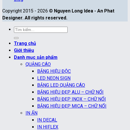
Copyright 2015 - 2026 ©
Nguyen Long Idea - An Phat
Designer. All rights reserved.
Tìm
kiếm:
Trang chủ
Giới thiệu
Danh mục sản phẩm
QUẢNG CÁO
BẢNG HIỆU ĐỘC
LED NEON SIGN
BẢNG LED QUẢNG CÁO
BẢNG HIỆU ĐẸP ALU – CHỮ NỔI
BẢNG HIỆU ĐẸP INOX – CHỮ NỔI
BẢNG HIỆU ĐẸP MICA – CHỮ NỔI
IN ẤN
IN DECAL
IN HIFLEX