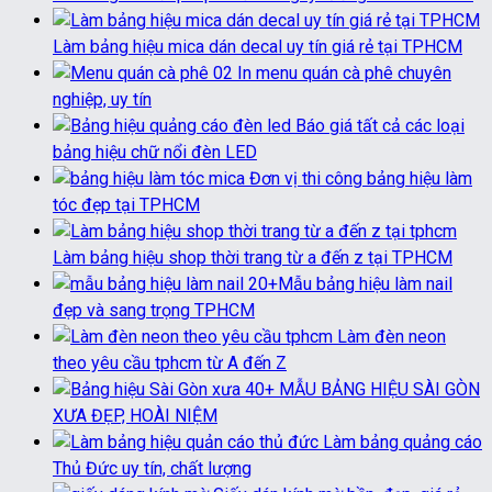
Làm bảng hiệu mica dán decal uy tín giá rẻ tại TPHCM
In menu quán cà phê chuyên
nghiệp, uy tín
Báo giá tất cả các loại
bảng hiệu chữ nổi đèn LED
Đơn vị thi công bảng hiệu làm
tóc đẹp tại TPHCM
Làm bảng hiệu shop thời trang từ a đến z tại TPHCM
20+Mẫu bảng hiệu làm nail
đẹp và sang trọng TPHCM
Làm đèn neon
theo yêu cầu tphcm từ A đến Z
40+ MẪU BẢNG HIỆU SÀI GÒN
XƯA ĐẸP, HOÀI NIỆM
Làm bảng quảng cáo
Thủ Đức uy tín, chất lượng