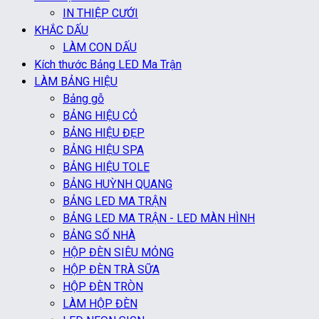
IN THIỆP CƯỚI
KHẮC DẤU
LÀM CON DẤU
Kích thước Bảng LED Ma Trận
LÀM BẢNG HIỆU
Bảng gỗ
BẢNG HIỆU CỎ
BẢNG HIỆU ĐẸP
BẢNG HIỆU SPA
BẢNG HIỆU TOLE
BẢNG HUỲNH QUANG
BẢNG LED MA TRẬN
BẢNG LED MA TRẬN - LED MÀN HÌNH
BẢNG SỐ NHÀ
HỘP ĐÈN SIÊU MỎNG
HỘP ĐÈN TRÀ SỮA
HỘP ĐÈN TRÒN
LÀM HỘP ĐÈN