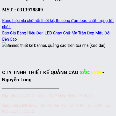
MST : 0313978809
Bảng hiệu alu chữ nổi thiết kế, thi công đảm bảo chất lượng tốt
nhất.
Báo Giá Bảng Hiệu Đèn LED Chạy Chữ Ma Trận Đẹp Mắt, Độ
Bền Cao
CTY TNHH THIẾT KẾ QUẢNG CÁO
SẮC
MÀU
-
Nguyễn Long
Địa chỉ:
577/24 Quốc Lộ 13, P. Hiệp Bình, TP. HCM
Giấy phép ĐKKD
số 0313978809 do Sở KHĐT Tp. HCM cấp
ngày
28/11/2012