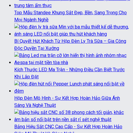
Top Mẫu Standee Khung Sắt Đẹp, Bền, Sang Trọng Cho
Mọi Ngành Nghề
Bí Quyết Hút Khách Từ Hộp Đèn Ly Trà Sữa – Gia Công
Độc Quyền Tại Xưởng
Kích Thước LED Ma Trận - Những Điều Cần Biết Trước
Khi Lắp Đặt
Hộp Đèn Mô Hình - Sự Kết Hợp Hoàn Hảo Giữa Ánh
Sáng Và Nghệ Thuật
Bảng Hiệu Sắt CNC Cao Cấp - Sự Kết Hợp Hoàn Hảo