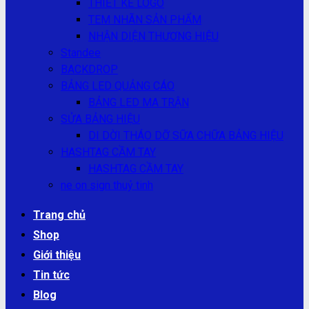
THIẾT KẾ LOGO
TEM NHÃN SẢN PHẨM
NHẬN DIỆN THƯƠNG HIỆU
Standee
BACKDROP
BẢNG LED QUẢNG CÁO
BẢNG LED MA TRẬN
SỬA BẢNG HIỆU
DI DỜI THÁO DỠ SỮA CHỮA BẢNG HIỆU
HASHTAG CẦM TAY
HASHTAG CẦM TAY
ne on sign thuỷ tinh
Trang chủ
Shop
Giới thiệu
Tin tức
Blog