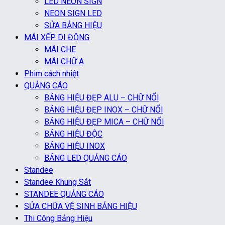
LED NEON SIGN
NEON SIGN LED
SỬA BẢNG HIỆU
MÁI XẾP DI ĐỘNG
MÁI CHE
MÁI CHỮ A
Phim cách nhiệt
QUẢNG CÁO
BẢNG HIỆU ĐẸP ALU – CHỮ NỔI
BẢNG HIỆU ĐẸP INOX – CHỮ NỔI
BẢNG HIỆU ĐẸP MICA – CHỮ NỔI
BẢNG HIỆU ĐỘC
BẢNG HIỆU INOX
BẢNG LED QUẢNG CÁO
Standee
Standee Khung Sắt
STANDEE QUẢNG CÁO
SỬA CHỮA VỆ SINH BẢNG HIỆU
Thi Công Bảng Hiệu