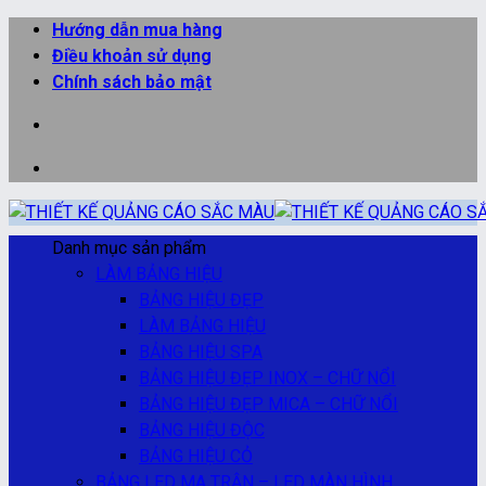
Bỏ
Hướng dẫn mua hàng
qua
Điều khoản sử dụng
nội
Chính sách bảo mật
dung
Danh mục sản phẩm
LÀM BẢNG HIỆU
BẢNG HIỆU ĐẸP
LÀM BẢNG HIỆU
BẢNG HIỆU SPA
BẢNG HIỆU ĐẸP INOX – CHỮ NỔI
BẢNG HIỆU ĐẸP MICA – CHỮ NỔI
BẢNG HIỆU ĐỘC
BẢNG HIỆU CỎ
BẢNG LED MA TRẬN – LED MÀN HÌNH