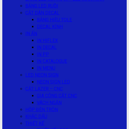
BẢNG LED RUỒI
CẮT DÁN DECAL
BẢNG HIỆU TOLE
DECAL KÍNH
IN ẤN
IN HIFLEX
IN DECAL
IN PP
IN CATALOGUE
IN MENU
LED NEON SIGN
NEON SIGN LED
CẮT LAZER – CNC
GIA CÔNG CẮT CNC
VÁCH NGĂN
HỘP ĐÈN TRÒN
KHẮC DẤU
THIẾT KẾ