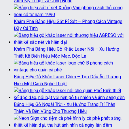
Giữa Mỹ Thuật Và Công Nghệ
Khám Phá Bảng Hiệu Sắt Rỉ Sét – Phong Cách Vintage
Đầy Cá Tính
Khám Phá Bảng Hiệu Gỗ Khắc Laser Nổi – Xu Hướng
Thiết Kế Biển Hiệu Mộc Mạc, Độc Lạ
Bảng Hiệu Gỗ Khắc Laser Chìm – Tạo Dấu Ấn Thương
Hiệu Một Cách Nghệ Thuật
Bảng Hiệu Gỗ Ngoài Trời - Xu Hướng Trang Trí Thân
Thiện Và Bền Vững Cho Thương Hiệu