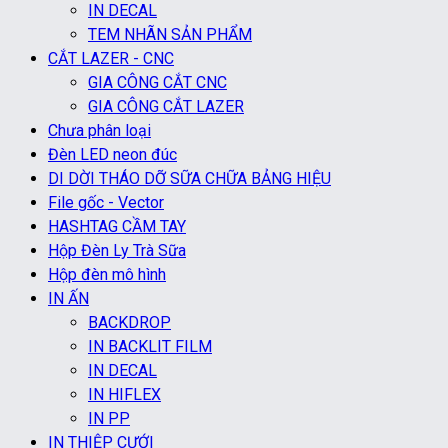
IN DECAL
TEM NHÃN SẢN PHẨM
CẮT LAZER - CNC
GIA CÔNG CẮT CNC
GIA CÔNG CẮT LAZER
Chưa phân loại
Đèn LED neon đúc
DI DỜI THÁO DỠ SỮA CHỮA BẢNG HIỆU
File gốc - Vector
HASHTAG CẦM TAY
Hộp Đèn Ly Trà Sữa
Hộp đèn mô hình
IN ẤN
BACKDROP
IN BACKLIT FILM
IN DECAL
IN HIFLEX
IN PP
IN THIỆP CƯỚI