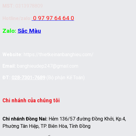
MST:
0313978809
0 97 97 64 64 0
Hotline/zalo:
Zalo:
Sắc Màu
Website:
https://thietkeinanbanghieu.com/
Email:
banghieudep247@gmail.com
ĐT:
028-7301-7689
(Bộ phận Kế Toán)
Chi nhánh của chúng tôi
Chi nhánh Đồng Nai:
Hẻm 136/57 đường Đồng Khởi, Kp.4,
Phường Tân Hiệp, TP. Biên Hòa, Tỉnh Đồng