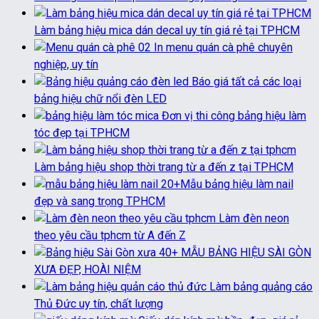
Làm bảng hiệu mica dán decal uy tín giá rẻ tại TPHCM
In menu quán cà phê chuyên
nghiệp, uy tín
Báo giá tất cả các loại
bảng hiệu chữ nổi đèn LED
Đơn vị thi công bảng hiệu làm
tóc đẹp tại TPHCM
Làm bảng hiệu shop thời trang từ a đến z tại TPHCM
20+Mẫu bảng hiệu làm nail
đẹp và sang trọng TPHCM
Làm đèn neon
theo yêu cầu tphcm từ A đến Z
40+ MẪU BẢNG HIỆU SÀI GÒN
XƯA ĐẸP, HOÀI NIỆM
Làm bảng quảng cáo
Thủ Đức uy tín, chất lượng