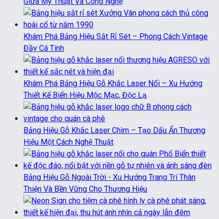
Giữa Mỹ Thuật Và Công Nghệ
Khám Phá Bảng Hiệu Sắt Rỉ Sét – Phong Cách Vintage
Đầy Cá Tính
Khám Phá Bảng Hiệu Gỗ Khắc Laser Nổi – Xu Hướng
Thiết Kế Biển Hiệu Mộc Mạc, Độc Lạ
Bảng Hiệu Gỗ Khắc Laser Chìm – Tạo Dấu Ấn Thương
Hiệu Một Cách Nghệ Thuật
Bảng Hiệu Gỗ Ngoài Trời - Xu Hướng Trang Trí Thân
Thiện Và Bền Vững Cho Thương Hiệu