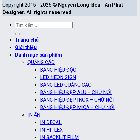
Copyright 2015 - 2026 ©
Nguyen Long Idea - An Phat
Designer. All rights reserved.
Tìm
kiếm:
Trang chủ
Giới thiệu
Danh mục sản phẩm
QUẢNG CÁO
BẢNG HIỆU ĐỘC
LED NEON SIGN
BẢNG LED QUẢNG CÁO
BẢNG HIỆU ĐẸP ALU – CHỮ NỔI
BẢNG HIỆU ĐẸP INOX – CHỮ NỔI
BẢNG HIỆU ĐẸP MICA – CHỮ NỔI
IN ẤN
IN DECAL
IN HIFLEX
IN BACKLIT FILM