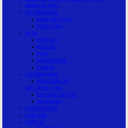
BẢNG LED RUỒI
CẮT DÁN DECAL
BẢNG HIỆU TOLE
DECAL KÍNH
IN ẤN
IN HIFLEX
IN DECAL
IN PP
IN CATALOGUE
IN MENU
LED NEON SIGN
NEON SIGN LED
CẮT LAZER – CNC
GIA CÔNG CẮT CNC
VÁCH NGĂN
HỘP ĐÈN TRÒN
KHẮC DẤU
THIẾT KẾ