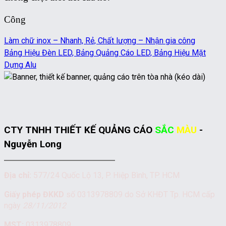
Công
Làm chữ inox – Nhanh, Rẻ, Chất lượng – Nhận gia công
Bảng Hiệu Đèn LED, Bảng Quảng Cáo LED, Bảng Hiệu Mặt
Dựng Alu
CTY TNHH THIẾT KẾ QUẢNG CÁO
SẮC
MÀU
-
Nguyễn Long
Địa chỉ:
577/24 Quốc Lộ 13, P. Hiệp Bình, TP. HCM
Giấy phép ĐKKD
số 0313978809 do Sở KHĐT Tp. HCM cấp
ngày
28/11/2012
MST:
0313978809