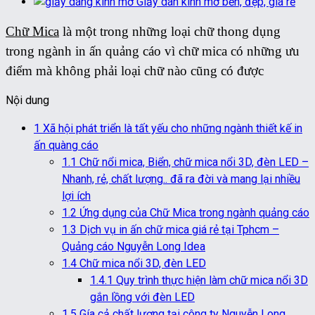
Giấy dán kính mờ bền, đẹp, giá rẻ
Chữ Mica
là một trong những loại chữ thong dụng
trong ngành in ấn quảng cáo vì chữ mica có những ưu
điểm mà không phải loại chữ nào cũng có được
Nội dung
1
Xã hội phát triển là tất yếu cho những ngành thiết kế in
ấn quàng cáo
1.1
Chữ nổi mica, Biển, chữ mica nổi 3D, đèn LED –
Nhanh, rẻ, chất lượng.. đã ra đời và mang lại nhiều
lợi ích
1.2
Ứng dụng của Chữ Mica trong ngành quảng cáo
1.3
Dịch vụ in ấn chữ mica giá rẻ tại Tphcm –
Quảng cáo Nguyễn Long Idea
1.4
Chữ mica nổi 3D, đèn LED
1.4.1
Quy trình thực hiện làm chữ mica nổi 3D
gắn lồng với đèn LED
1.5
Gía cả chất lượng tại công ty Nguyễn Long