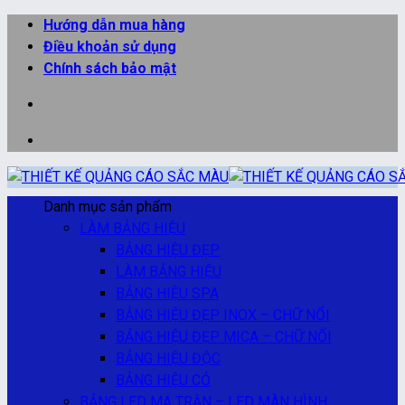
Bỏ
Hướng dẫn mua hàng
qua
Điều khoản sử dụng
nội
Chính sách bảo mật
dung
Danh mục sản phẩm
LÀM BẢNG HIỆU
BẢNG HIỆU ĐẸP
LÀM BẢNG HIỆU
BẢNG HIỆU SPA
BẢNG HIỆU ĐẸP INOX – CHỮ NỔI
BẢNG HIỆU ĐẸP MICA – CHỮ NỔI
BẢNG HIỆU ĐỘC
BẢNG HIỆU CỎ
BẢNG LED MA TRẬN – LED MÀN HÌNH