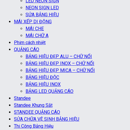
LED NEON SIGN
NEON SIGN LED
SỬA BẢNG HIỆU
MÁI XẾP DI ĐỘNG
MÁI CHE
MÁI CHỮ A
Phim cách nhiệt
QUẢNG CÁO
BẢNG HIỆU ĐẸP ALU – CHỮ NỔI
BẢNG HIỆU ĐẸP INOX – CHỮ NỔI
BẢNG HIỆU ĐẸP MICA – CHỮ NỔI
BẢNG HIỆU ĐỘC
BẢNG HIỆU INOX
BẢNG LED QUẢNG CÁO
Standee
Standee Khung Sắt
STANDEE QUẢNG CÁO
SỬA CHỮA VỆ SINH BẢNG HIỆU
Thi Công Bảng Hiệu