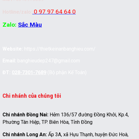
0 97 97 64 64 0
Hotline/zalo:
Zalo:
Sắc Màu
Website:
https://thietkeinanbanghieu.com/
Email:
banghieudep247@gmail.com
ĐT:
028-7301-7689
(Bộ phận Kế Toán)
Chi nhánh của chúng tôi
Chi nhánh Đồng Nai:
Hẻm 136/57 đường Đồng Khởi, Kp.4,
Phường Tân Hiệp, TP. Biên Hòa, Tỉnh Đồng
Chi nhánh Long An:
Ấp 3A, xã Hựu Thạnh, huyện Đức Hoà,