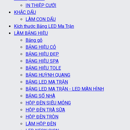
IN THIỆP CƯỚI
KHẮC DẤU
LÀM CON DẤU
Kích thước Bảng LED Ma Trận
LÀM BẢNG HIỆU
Bảng gỗ
BẢNG HIỆU CỎ
BẢNG HIỆU ĐẸP
BẢNG HIỆU SPA
BẢNG HIỆU TOLE
BẢNG HUỲNH QUANG
BẢNG LED MA TRẬN
BẢNG LED MA TRẬN - LED MÀN HÌNH
BẢNG SỐ NHÀ
HỘP ĐÈN SIÊU MỎNG
HỘP ĐÈN TRÀ SỮA
HỘP ĐÈN TRÒN
LÀM HỘP ĐÈN