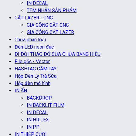
IN DECAL
TEM NHÃN SẢN PHẨM
CẮT LAZER - CNC
GIA CÔNG CẮT CNC
GIA CÔNG CẮT LAZER
Chưa phân loại
Đèn LED neon đúc
DI DỜI THÁO DỠ SỮA CHỮA BẢNG HIỆU
File gốc - Vector
HASHTAG CẦM TAY
Hộp Đèn Ly Trà Sữa
Hộp đèn mô hình
IN ẤN
BACKDROP
IN BACKLIT FILM
IN DECAL
IN HIFLEX
IN PP
IN THIỆP CƯỚI