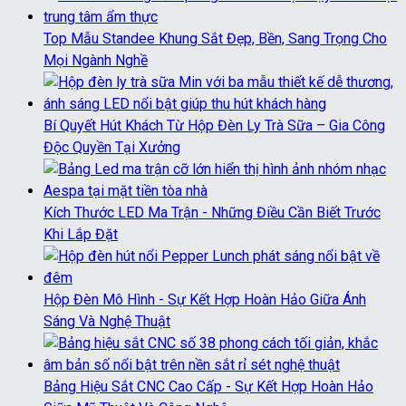
Top Mẫu Standee Khung Sắt Đẹp, Bền, Sang Trọng Cho
Mọi Ngành Nghề
Bí Quyết Hút Khách Từ Hộp Đèn Ly Trà Sữa – Gia Công
Độc Quyền Tại Xưởng
Kích Thước LED Ma Trận - Những Điều Cần Biết Trước
Khi Lắp Đặt
Hộp Đèn Mô Hình - Sự Kết Hợp Hoàn Hảo Giữa Ánh
Sáng Và Nghệ Thuật
Bảng Hiệu Sắt CNC Cao Cấp - Sự Kết Hợp Hoàn Hảo