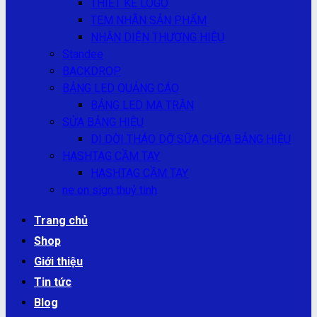
THIẾT KẾ LOGO
TEM NHÃN SẢN PHẨM
NHẬN DIỆN THƯƠNG HIỆU
Standee
BACKDROP
BẢNG LED QUẢNG CÁO
BẢNG LED MA TRẬN
SỬA BẢNG HIỆU
DI DỜI THÁO DỠ SỮA CHỮA BẢNG HIỆU
HASHTAG CẦM TAY
HASHTAG CẦM TAY
ne on sign thuỷ tinh
Trang chủ
Shop
Giới thiệu
Tin tức
Blog