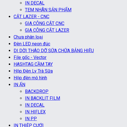
IN DECAL
TEM NHÃN SẢN PHẨM
CẮT LAZER - CNC
GIA CÔNG CẮT CNC
GIA CÔNG CẮT LAZER
Chưa phân loại
Đèn LED neon đúc
DI DỜI THÁO DỠ SỮA CHỮA BẢNG HIỆU
File gốc - Vector
HASHTAG CẦM TAY
Hộp Đèn Ly Trà Sữa
Hộp đèn mô hình
IN ẤN
BACKDROP
IN BACKLIT FILM
IN DECAL
IN HIFLEX
IN PP
IN THIỆP CƯỚI