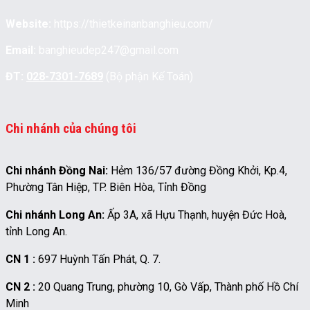
Website:
https://thietkeinanbanghieu.com/
Email:
banghieudep247@gmail.com
ĐT:
028-7301-7689
(Bộ phận Kế Toán)
Chi nhánh của chúng tôi
Chi nhánh Đồng Nai:
Hẻm 136/57 đường Đồng Khởi, Kp.4,
Phường Tân Hiệp, TP. Biên Hòa, Tỉnh Đồng
Chi nhánh Long An:
Ấp 3A, xã Hựu Thạnh, huyện Đức Hoà,
tỉnh Long An.
CN 1 :
697 Huỳnh Tấn Phát, Q. 7.
CN 2 :
20 Quang Trung, phường 10, Gò Vấp, Thành phố Hồ Chí
Minh