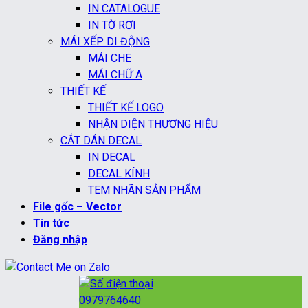
IN CATALOGUE
IN TỜ RƠI
MÁI XẾP DI ĐỘNG
MÁI CHE
MÁI CHỮ A
THIẾT KẾ
THIẾT KẾ LOGO
NHẬN DIỆN THƯƠNG HIỆU
CẮT DÁN DECAL
IN DECAL
DECAL KÍNH
TEM NHÃN SẢN PHẨM
File gốc – Vector
Tin tức
Đăng nhập
0979764640