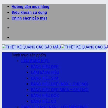
Bỏ
Hướng dẫn mua hàng
qua
Điều khoản sử dụng
nội
Chính sách bảo mật
dung
Danh mục sản phẩm
LÀM BẢNG HIỆU
BẢNG HIỆU ĐẸP
LÀM BẢNG HIỆU
BẢNG HIỆU SPA
BẢNG HIỆU ĐẸP INOX – CHỮ NỔI
BẢNG HIỆU ĐẸP MICA – CHỮ NỔI
BẢNG HIỆU ĐỘC
BẢNG HIỆU CỎ
BẢNG LED MA TRẬN – LED MÀN HÌNH