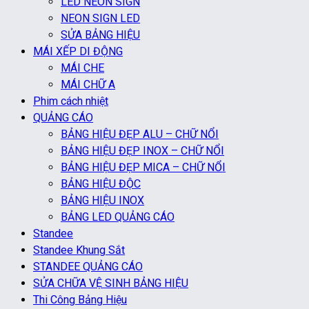
LED NEON SIGN
NEON SIGN LED
SỬA BẢNG HIỆU
MÁI XẾP DI ĐỘNG
MÁI CHE
MÁI CHỮ A
Phim cách nhiệt
QUẢNG CÁO
BẢNG HIỆU ĐẸP ALU – CHỮ NỔI
BẢNG HIỆU ĐẸP INOX – CHỮ NỔI
BẢNG HIỆU ĐẸP MICA – CHỮ NỔI
BẢNG HIỆU ĐỘC
BẢNG HIỆU INOX
BẢNG LED QUẢNG CÁO
Standee
Standee Khung Sắt
STANDEE QUẢNG CÁO
SỬA CHỮA VỆ SINH BẢNG HIỆU
Thi Công Bảng Hiệu