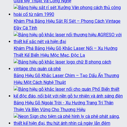
Giữa Mỹ Thuật Và Công Nghệ
Khám Phá Bảng Hiệu Sắt Rỉ Sét – Phong Cách Vintage
Đầy Cá Tính
Khám Phá Bảng Hiệu Gỗ Khắc Laser Nổi – Xu Hướng
Thiết Kế Biển Hiệu Mộc Mạc, Độc Lạ
Bảng Hiệu Gỗ Khắc Laser Chìm – Tạo Dấu Ấn Thương
Hiệu Một Cách Nghệ Thuật
Bảng Hiệu Gỗ Ngoài Trời - Xu Hướng Trang Trí Thân
Thiện Và Bền Vững Cho Thương Hiệu