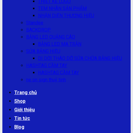
THIẾT KẾ LOGO
TEM NHÃN SẢN PHẨM
NHẬN DIỆN THƯƠNG HIỆU
Standee
BACKDROP
BẢNG LED QUẢNG CÁO
BẢNG LED MA TRẬN
SỬA BẢNG HIỆU
DI DỜI THÁO DỠ SỮA CHỮA BẢNG HIỆU
HASHTAG CẦM TAY
HASHTAG CẦM TAY
ne on sign thuỷ tinh
Trang chủ
Shop
Giới thiệu
Tin tức
Blog