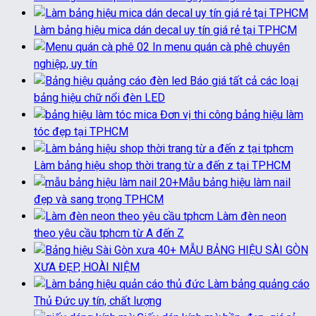
Làm bảng hiệu mica dán decal uy tín giá rẻ tại TPHCM
In menu quán cà phê chuyên
nghiệp, uy tín
Báo giá tất cả các loại
bảng hiệu chữ nổi đèn LED
Đơn vị thi công bảng hiệu làm
tóc đẹp tại TPHCM
Làm bảng hiệu shop thời trang từ a đến z tại TPHCM
20+Mẫu bảng hiệu làm nail
đẹp và sang trọng TPHCM
Làm đèn neon
theo yêu cầu tphcm từ A đến Z
40+ MẪU BẢNG HIỆU SÀI GÒN
XƯA ĐẸP, HOÀI NIỆM
Làm bảng quảng cáo
Thủ Đức uy tín, chất lượng