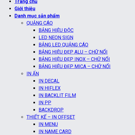
Trang chủ
Giới thiệu
Danh mục sản phẩm
QUẢNG CÁO
BẢNG HIỆU ĐỘC
LED NEON SIGN
BẢNG LED QUẢNG CÁO
BẢNG HIỆU ĐẸP ALU – CHỮ NỔI
BẢNG HIỆU ĐẸP INOX – CHỮ NỔI
BẢNG HIỆU ĐẸP MICA – CHỮ NỔI
IN ẤN
IN DECAL
IN HIFLEX
IN BACKLIT FILM
IN PP
BACKDROP
THIẾT KẾ – IN OFFSET
IN MENU
IN NAME CARD