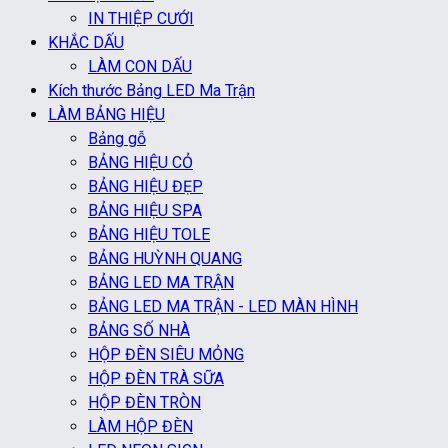
IN THIỆP CƯỚI
KHẮC DẤU
LÀM CON DẤU
Kích thước Bảng LED Ma Trận
LÀM BẢNG HIỆU
Bảng gỗ
BẢNG HIỆU CỎ
BẢNG HIỆU ĐẸP
BẢNG HIỆU SPA
BẢNG HIỆU TOLE
BẢNG HUỲNH QUANG
BẢNG LED MA TRẬN
BẢNG LED MA TRẬN - LED MÀN HÌNH
BẢNG SỐ NHÀ
HỘP ĐÈN SIÊU MỎNG
HỘP ĐÈN TRÀ SỮA
HỘP ĐÈN TRÒN
LÀM HỘP ĐÈN