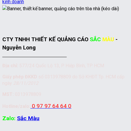
kinh doanh
CTY TNHH THIẾT KẾ QUẢNG CÁO
SẮC
MÀU
-
Nguyễn Long
Địa chỉ:
577/24 Quốc Lộ 13, P. Hiệp Bình, TP. HCM
Giấy phép ĐKKD
số 0313978809 do Sở KHĐT Tp. HCM cấp
ngày
28/11/2012
MST:
0313978809
0 97 97 64 64 0
Hotline/zalo:
Zalo:
Sắc Màu