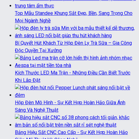
Top Mẫu Standee Khung Sắt Đẹp, Bền, Sang Trọng Cho
Mọi Ngành Nghề
Bí Quyết Hút Khách Từ Hộp Đèn Ly Trà Sữa – Gia Công
Độc Quyền Tại Xưởng
Kích Thước LED Ma Trận - Những Điều Cần Biết Trước
Khi Lắp Đặt
Hộp Đèn Mô Hình - Sự Kết Hợp Hoàn Hảo Giữa Ánh
Sáng Và Nghệ Thuật
Bảng Hiệu Sắt CNC Cao Cấp - Sự Kết Hợp Hoàn Hảo