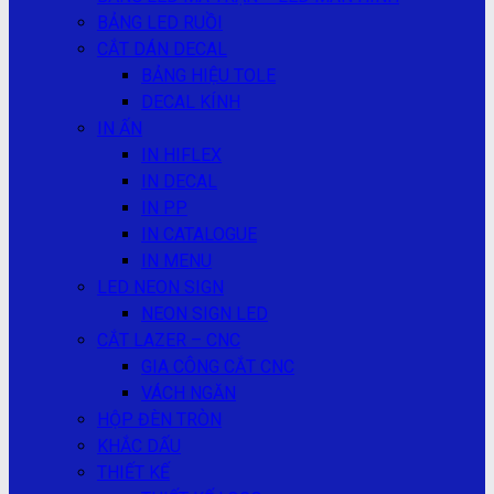
BẢNG LED RUỒI
CẮT DÁN DECAL
BẢNG HIỆU TOLE
DECAL KÍNH
IN ẤN
IN HIFLEX
IN DECAL
IN PP
IN CATALOGUE
IN MENU
LED NEON SIGN
NEON SIGN LED
CẮT LAZER – CNC
GIA CÔNG CẮT CNC
VÁCH NGĂN
HỘP ĐÈN TRÒN
KHẮC DẤU
THIẾT KẾ