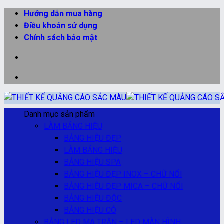
Bỏ
Hướng dẫn mua hàng
qua
Điều khoản sử dụng
nội
Chính sách bảo mật
dung
Danh mục sản phẩm
LÀM BẢNG HIỆU
BẢNG HIỆU ĐẸP
LÀM BẢNG HIỆU
BẢNG HIỆU SPA
BẢNG HIỆU ĐẸP INOX – CHỮ NỔI
BẢNG HIỆU ĐẸP MICA – CHỮ NỔI
BẢNG HIỆU ĐỘC
BẢNG HIỆU CỎ
BẢNG LED MA TRẬN – LED MÀN HÌNH