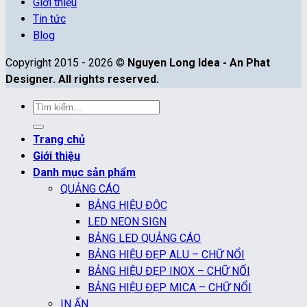
Giới thiệu
Tin tức
Blog
Copyright 2015 - 2026 ©
Nguyen Long Idea - An Phat
Designer. All rights reserved.
Tìm
kiếm:
Trang chủ
Giới thiệu
Danh mục sản phẩm
QUẢNG CÁO
BẢNG HIỆU ĐỘC
LED NEON SIGN
BẢNG LED QUẢNG CÁO
BẢNG HIỆU ĐẸP ALU – CHỮ NỔI
BẢNG HIỆU ĐẸP INOX – CHỮ NỔI
BẢNG HIỆU ĐẸP MICA – CHỮ NỔI
IN ẤN