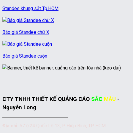
Standee khung sắt Tp.HCM
Báo giá Standee chữ X
Báo giá Standee cuộn
CTY TNHH THIẾT KẾ QUẢNG CÁO
SẮC
MÀU
-
Nguyễn Long
Địa chỉ:
577/24 Quốc Lộ 13, P. Hiệp Bình, TP. HCM