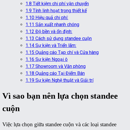
1.8
Tiết kiệm chi phí vận chuyển
1.9
Tính linh hoạt trong thiết kế
1.10
Hiệu quả chi phí:
1.11
Sản xuất nhanh chóng
1.12
Độ bền và ổn định:
1.13
Cách sử dụng standee cuộn
1.14
Sự kiện và Triển lãm:
1.15
Quảng cáo Tạp chí và Cửa hàng
1.16
Sự kiện Ngoại ô
1.17
Showroom và Văn phòng
1.18
Quảng cáo Tại Điểm Bán
1.19
Sự kiện Nghệ thuật và Giải trí
Vì sao bạn nên lựa chọn standee
cuộn
Việc lựa chọn giữa standee cuộn và các loại standee