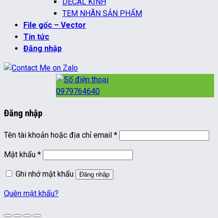
DECAL KÍNH
TEM NHÃN SẢN PHẨM
File gốc – Vector
Tin tức
Đăng nhập
0979764640
Đăng nhập
Bắt
Tên tài khoản hoặc địa chỉ email
*
buộc
Bắt
Mật khẩu
*
buộc
Ghi nhớ mật khẩu
Đăng nhập
Quên mật khẩu?