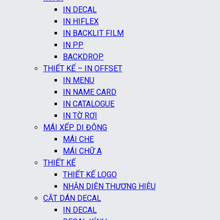
IN DECAL
IN HIFLEX
IN BACKLIT FILM
IN PP
BACKDROP
THIẾT KẾ – IN OFFSET
IN MENU
IN NAME CARD
IN CATALOGUE
IN TỜ RƠI
MÁI XẾP DI ĐỘNG
MÁI CHE
MÁI CHỮ A
THIẾT KẾ
THIẾT KẾ LOGO
NHẬN DIỆN THƯƠNG HIỆU
CẮT DÁN DECAL
IN DECAL