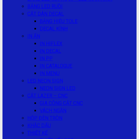
BẢNG LED RUỒI
CẮT DÁN DECAL
BẢNG HIỆU TOLE
DECAL KÍNH
IN ẤN
IN HIFLEX
IN DECAL
IN PP
IN CATALOGUE
IN MENU
LED NEON SIGN
NEON SIGN LED
CẮT LAZER – CNC
GIA CÔNG CẮT CNC
VÁCH NGĂN
HỘP ĐÈN TRÒN
KHẮC DẤU
THIẾT KẾ