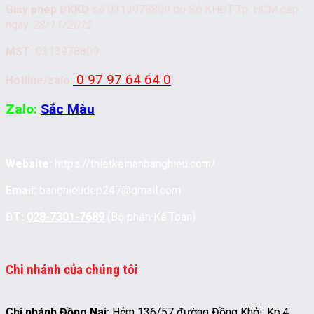
Giấy phép ĐKKD
số 0313978809 do Sở KHĐT Tp. HCM cấp
ngày
28/11/2012
MST:
0313978809
0 97 97 64 64 0
Hotline/zalo:
Zalo:
Sắc Màu
Website:
https://thietkeinanbanghieu.com/
Email:
banghieudep247@gmail.com
ĐT:
028-7301-7689
(Bộ phận Kế Toán)
Chi nhánh của chúng tôi
Chi nhánh Đồng Nai:
Hẻm 136/57 đường Đồng Khởi, Kp.4,