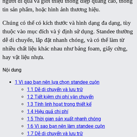
người đi qua và giới thiệu thông điệp quảng cáo, thông
tin sản phẩm, hoặc hình ảnh thương hiệu.
Chúng có thể có kích thước và hình dạng đa dạng, tùy
thuộc vào mục đích và ý định sử dụng. Standee thường
dễ di chuyển, lắp đặt nhanh chóng, và có thể làm từ
nhiều chất liệu khác nhau như bảng foam, giấy cứng,
hay vật liệu nhựa.
Nội dung
1
Vì sao bạn nên lựa chọn standee cuộn
1.1
Dễ di chuyển và lưu trữ
1.2
Tiết kiệm chi phí vận chuyển
1.3
Tính linh hoạt trong thiết kế
1.4
Hiệu quả chi phí
1.5
Thời gian sản xuất nhanh chóng
1.6
Vì sao bạn nên làm standee cuộn
1.7
Dễ di chuyển và lưu trữ