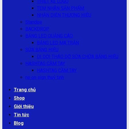
THIẾT KẾ LOGO
TEM NHÃN SẢN PHẨM
NHẬN DIỆN THƯƠNG HIỆU
Standee
BACKDROP
BẢNG LED QUẢNG CÁO
BẢNG LED MA TRẬN
SỬA BẢNG HIỆU
DI DỜI THÁO DỠ SỮA CHỮA BẢNG HIỆU
HASHTAG CẦM TAY
HASHTAG CẦM TAY
ne on sign thuỷ tinh
Trang chủ
Shop
Giới thiệu
Tin tức
Blog