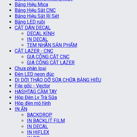
Bảng Hiệu Mica
Bảng Hiệu Sắt CNC
Bảng Hiệu Sắt Rỉ Sét
Bảng LED ruồi
CẮT DÁN DECAL
DECAL KÍNH
IN DECAL
TEM NHÃN SẢN PHẨM
CẮT LAZER - CNC
GIA CÔNG CẮT CNC
GIA CÔNG CẮT LAZER
Chưa phân loại
Đèn LED neon đúc
DI DỜI THÁO DỠ SỮA CHỮA BẢNG HIỆU
File gốc - Vector
HASHTAG CẦM TAY
Hộp Đèn Ly Trà Sữa
Hộp đèn mô hình
IN ẤN
BACKDROP
IN BACKLIT FILM
IN DECAL
IN HIFLEX