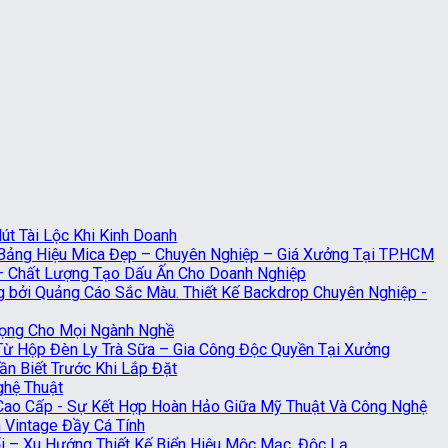
t Tài Lộc Khi Kinh Doanh
Bảng Hiệu Mica Đẹp – Chuyên Nghiệp – Giá Xưởng Tại TP.HCM
 – Chất Lượng Tạo Dấu Ấn Cho Doanh Nghiệp
Thiết Kế Backdrop Chuyên Nghiệp -
rọng Cho Mọi Ngành Nghề
 Từ Hộp Đèn Ly Trà Sữa – Gia Công Độc Quyền Tại Xưởng
n Biết Trước Khi Lắp Đặt
ghệ Thuật
Cao Cấp - Sự Kết Hợp Hoàn Hảo Giữa Mỹ Thuật Và Công Nghệ
 Vintage Đầy Cá Tính
 – Xu Hướng Thiết Kế Biển Hiệu Mộc Mạc, Độc Lạ