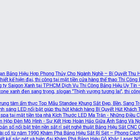
Bảng Hiệu Hợp Phong Thủy Cho Ngành Nghề – Bí Quyết Thu Hú
Thi Công 
Dịch Vụ Thi Công Bảng Hiệu Uy Tín
Top Mẫu Standee Khung Sắt Đẹp, Bền, Sang T
Bí Quyết Hút Khách
Kích Thước LED Ma Trận - Những Điều Cầ
Hộp Đèn Mô Hình - Sự Kết Hợp Hoàn Hảo Giữa Ánh Sáng Và N
Bảng Hiệu Sắt CNC 
Khám Phá Bảng Hiệu Sắt Rỉ Sét – Phong Cách
Khám Phá Bảng Hiệu Gỗ Khắc Laser Nổi