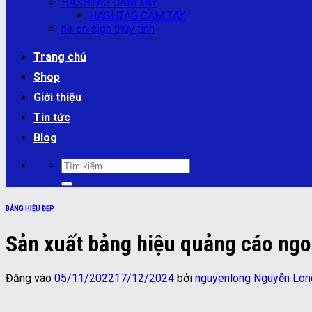
HASHTAG CẦM TAY
HASHTAG CẦM TAY
ne on sign thuỷ tinh
Trang chủ
Shop
Giới thiệu
Tin tức
Blog
Tìm
kiếm:
BẢNG HIỆU ĐẸP
Sản xuất bảng hiệu quảng cáo ngoà
Đăng vào
05/11/2022
17/12/2024
bởi
nguyenlong Nguyễn Lon