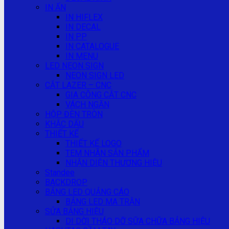
IN ẤN
IN HIFLEX
IN DECAL
IN PP
IN CATALOGUE
IN MENU
LED NEON SIGN
NEON SIGN LED
CẮT LAZER – CNC
GIA CÔNG CẮT CNC
VÁCH NGĂN
HỘP ĐÈN TRÒN
KHẮC DẤU
THIẾT KẾ
THIẾT KẾ LOGO
TEM NHÃN SẢN PHẨM
NHẬN DIỆN THƯƠNG HIỆU
Standee
BACKDROP
BẢNG LED QUẢNG CÁO
BẢNG LED MA TRẬN
SỬA BẢNG HIỆU
DI DỜI THÁO DỠ SỮA CHỮA BẢNG HIỆU