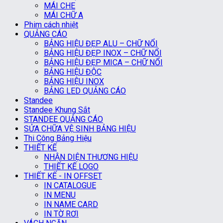
MÁI CHE
MÁI CHỮ A
Phim cách nhiệt
QUẢNG CÁO
BẢNG HIỆU ĐẸP ALU – CHỮ NỔI
BẢNG HIỆU ĐẸP INOX – CHỮ NỔI
BẢNG HIỆU ĐẸP MICA – CHỮ NỔI
BẢNG HIỆU ĐỘC
BẢNG HIỆU INOX
BẢNG LED QUẢNG CÁO
Standee
Standee Khung Sắt
STANDEE QUẢNG CÁO
SỬA CHỮA VỆ SINH BẢNG HIỆU
Thi Công Bảng Hiệu
THIẾT KẾ
NHẬN DIỆN THƯƠNG HIỆU
THIẾT KẾ LOGO
THIẾT KẾ - IN OFFSET
IN CATALOGUE
IN MENU
IN NAME CARD
IN TỜ RƠI