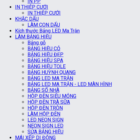
IN PP
IN THIỆP CƯỚI
IN THIỆP CƯỚI
KHẮC DẤU
LÀM CON DẤU
Kích thước Bảng LED Ma Trận
LÀM BẢNG HIỆU
Bảng gỗ
BẢNG HIỆU CỎ
BẢNG HIỆU ĐẸP
BẢNG HIỆU SPA
BẢNG HIỆU TOLE
BẢNG HUỲNH QUANG
BẢNG LED MA TRẬN
BẢNG LED MA TRẬN - LED MÀN HÌNH
BẢNG SỐ NHÀ
HỘP ĐÈN SIÊU MỎNG
HỘP ĐÈN TRÀ SỮA
HỘP ĐÈN TRÒN
LÀM HỘP ĐÈN
LED NEON SIGN
NEON SIGN LED
SỬA BẢNG HIỆU
MÁI XẾP DI ĐỘNG