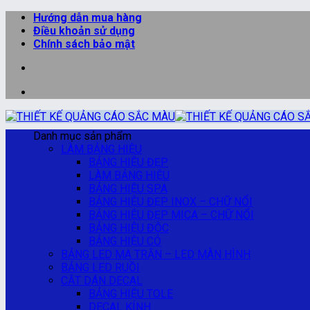
Bỏ
Hướng dẫn mua hàng
qua
Điều khoản sử dụng
nội
Chính sách bảo mật
dung
Danh mục sản phẩm
LÀM BẢNG HIỆU
BẢNG HIỆU ĐẸP
LÀM BẢNG HIỆU
BẢNG HIỆU SPA
BẢNG HIỆU ĐẸP INOX – CHỮ NỔI
BẢNG HIỆU ĐẸP MICA – CHỮ NỔI
BẢNG HIỆU ĐỘC
BẢNG HIỆU CỎ
BẢNG LED MA TRẬN – LED MÀN HÌNH
BẢNG LED RUỒI
CẮT DÁN DECAL
BẢNG HIỆU TOLE
DECAL KÍNH