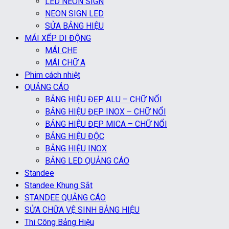
LED NEON SIGN
NEON SIGN LED
SỬA BẢNG HIỆU
MÁI XẾP DI ĐỘNG
MÁI CHE
MÁI CHỮ A
Phim cách nhiệt
QUẢNG CÁO
BẢNG HIỆU ĐẸP ALU – CHỮ NỔI
BẢNG HIỆU ĐẸP INOX – CHỮ NỔI
BẢNG HIỆU ĐẸP MICA – CHỮ NỔI
BẢNG HIỆU ĐỘC
BẢNG HIỆU INOX
BẢNG LED QUẢNG CÁO
Standee
Standee Khung Sắt
STANDEE QUẢNG CÁO
SỬA CHỮA VỆ SINH BẢNG HIỆU
Thi Công Bảng Hiệu