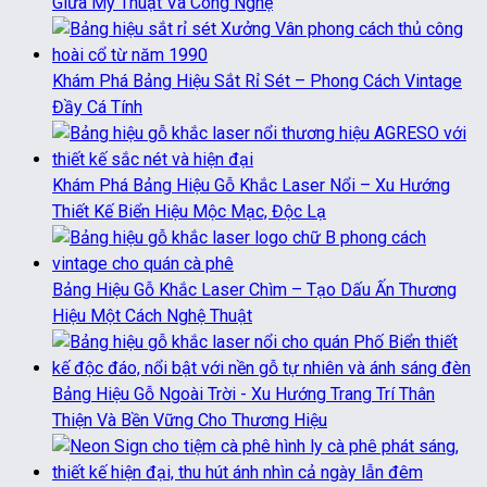
Giữa Mỹ Thuật Và Công Nghệ
Khám Phá Bảng Hiệu Sắt Rỉ Sét – Phong Cách Vintage
Đầy Cá Tính
Khám Phá Bảng Hiệu Gỗ Khắc Laser Nổi – Xu Hướng
Thiết Kế Biển Hiệu Mộc Mạc, Độc Lạ
Bảng Hiệu Gỗ Khắc Laser Chìm – Tạo Dấu Ấn Thương
Hiệu Một Cách Nghệ Thuật
Bảng Hiệu Gỗ Ngoài Trời - Xu Hướng Trang Trí Thân
Thiện Và Bền Vững Cho Thương Hiệu