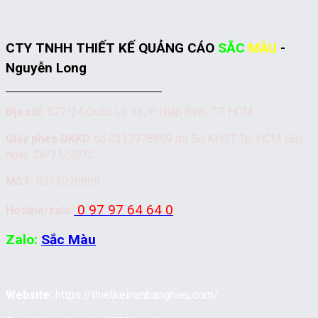
CTY TNHH THIẾT KẾ QUẢNG CÁO
SẮC
MÀU
-
Nguyễn Long
Địa chỉ:
577/24 Quốc Lộ 13, P. Hiệp Bình, TP. HCM
Giấy phép ĐKKD
số 0313978809 do Sở KHĐT Tp. HCM cấp
ngày
28/11/2012
MST:
0313978809
0 97 97 64 64 0
Hotline/zalo:
Zalo:
Sắc Màu
Website:
https://thietkeinanbanghieu.com/