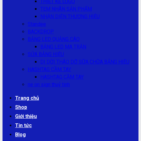
THIẾT KẾ LOGO
TEM NHÃN SẢN PHẨM
NHẬN DIỆN THƯƠNG HIỆU
Standee
BACKDROP
BẢNG LED QUẢNG CÁO
BẢNG LED MA TRẬN
SỬA BẢNG HIỆU
DI DỜI THÁO DỠ SỮA CHỮA BẢNG HIỆU
HASHTAG CẦM TAY
HASHTAG CẦM TAY
ne on sign thuỷ tinh
Trang chủ
Shop
Giới thiệu
Tin tức
Blog