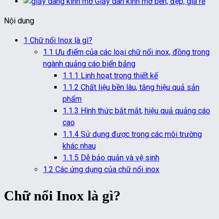
Giấy dán kính mờ bền, đẹp, giá rẻ
Nội dung
1
Chữ nổi Inox là gì?
1.1
Ưu điểm của các loại chữ nổi inox, đồng trong
ngành quảng cáo biển bảng
1.1.1
Linh hoạt trong thiết kế
1.1.2
Chất liệu bền lâu, tăng hiệu quả sản
phẩm
1.1.3
Hình thức bắt mắt, hiệu quả quảng cáo
cao
1.1.4
Sử dụng được trong các môi trường
khác nhau
1.1.5
Dễ bảo quản và vệ sinh
1.2
Các ứng dụng của chữ nổi inox
Chữ nổi Inox là gì?