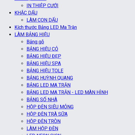
IN THIỆP CƯỚI
KHẮC DẤU
LÀM CON DẤU
Kích thước Bảng LED Ma Trận
LÀM BẢNG HIỆU
Bảng gỗ
BẢNG HIỆU CỎ
BẢNG HIỆU ĐẸP
BẢNG HIỆU SPA
BẢNG HIỆU TOLE
BẢNG HUỲNH QUANG
BẢNG LED MA TRẬN
BẢNG LED MA TRẬN - LED MÀN HÌNH
BẢNG SỐ NHÀ
HỘP ĐÈN SIÊU MỎNG
HỘP ĐÈN TRÀ SỮA
HỘP ĐÈN TRÒN
LÀM HỘP ĐÈN