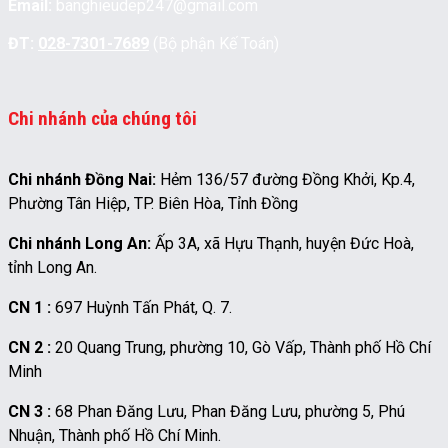
Email:
banghieudep247@gmail.com
ĐT:
028-7301-7689
(Bộ phận Kế Toán)
Chi nhánh của chúng tôi
Chi nhánh Đồng Nai:
Hẻm 136/57 đường Đồng Khởi, Kp.4,
Phường Tân Hiệp, TP. Biên Hòa, Tỉnh Đồng
Chi nhánh Long An:
Ấp 3A, xã Hựu Thạnh, huyện Đức Hoà,
tỉnh Long An.
CN 1 :
697 Huỳnh Tấn Phát, Q. 7.
CN 2 :
20 Quang Trung, phường 10, Gò Vấp, Thành phố Hồ Chí
Minh
CN 3 :
68 Phan Đăng Lưu, Phan Đăng Lưu, phường 5, Phú
Nhuận, Thành phố Hồ Chí Minh.