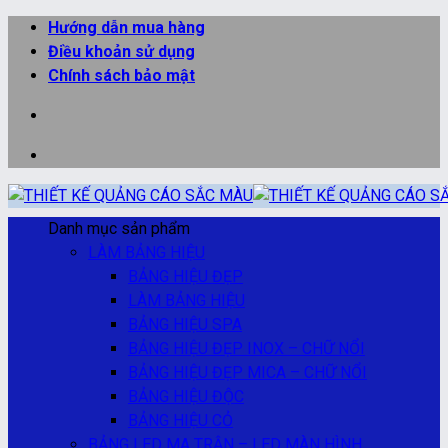
Bỏ
Hướng dẫn mua hàng
qua
Điều khoản sử dụng
nội
Chính sách bảo mật
dung
Danh mục sản phẩm
LÀM BẢNG HIỆU
BẢNG HIỆU ĐẸP
LÀM BẢNG HIỆU
BẢNG HIỆU SPA
BẢNG HIỆU ĐẸP INOX – CHỮ NỔI
BẢNG HIỆU ĐẸP MICA – CHỮ NỔI
BẢNG HIỆU ĐỘC
BẢNG HIỆU CỎ
BẢNG LED MA TRẬN – LED MÀN HÌNH