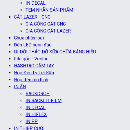
IN DECAL
TEM NHÃN SẢN PHẨM
CẮT LAZER - CNC
GIA CÔNG CẮT CNC
GIA CÔNG CẮT LAZER
Chưa phân loại
Đèn LED neon đúc
DI DỜI THÁO DỠ SỮA CHỮA BẢNG HIỆU
File gốc - Vector
HASHTAG CẦM TAY
Hộp Đèn Ly Trà Sữa
Hộp đèn mô hình
IN ẤN
BACKDROP
IN BACKLIT FILM
IN DECAL
IN HIFLEX
IN PP
IN THIỆP CƯỚI