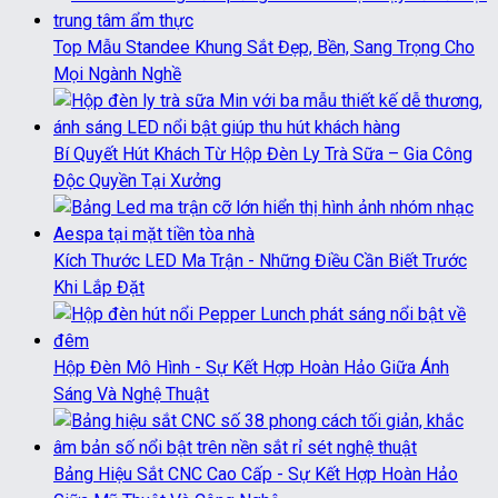
Top Mẫu Standee Khung Sắt Đẹp, Bền, Sang Trọng Cho
Mọi Ngành Nghề
Bí Quyết Hút Khách Từ Hộp Đèn Ly Trà Sữa – Gia Công
Độc Quyền Tại Xưởng
Kích Thước LED Ma Trận - Những Điều Cần Biết Trước
Khi Lắp Đặt
Hộp Đèn Mô Hình - Sự Kết Hợp Hoàn Hảo Giữa Ánh
Sáng Và Nghệ Thuật
Bảng Hiệu Sắt CNC Cao Cấp - Sự Kết Hợp Hoàn Hảo