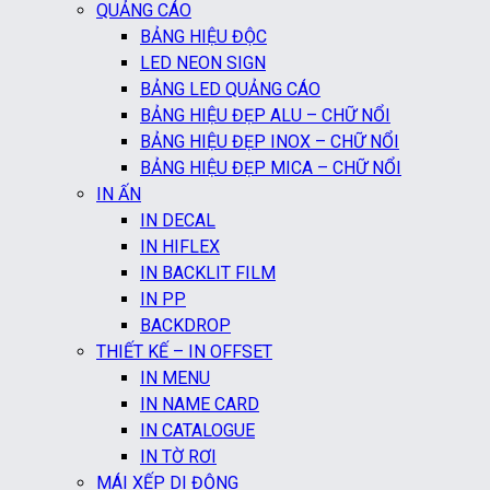
QUẢNG CÁO
BẢNG HIỆU ĐỘC
LED NEON SIGN
BẢNG LED QUẢNG CÁO
BẢNG HIỆU ĐẸP ALU – CHỮ NỔI
BẢNG HIỆU ĐẸP INOX – CHỮ NỔI
BẢNG HIỆU ĐẸP MICA – CHỮ NỔI
IN ẤN
IN DECAL
IN HIFLEX
IN BACKLIT FILM
IN PP
BACKDROP
THIẾT KẾ – IN OFFSET
IN MENU
IN NAME CARD
IN CATALOGUE
IN TỜ RƠI
MÁI XẾP DI ĐỘNG