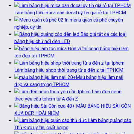
Làm bảng hiệu mica dán decal uy tín giá rẻ tại TPHCM
In menu quán cà phê chuyên
nghiệp, uy tín
Báo giá tất cả các loại
bảng hiệu chữ nổi đèn LED
Đơn vị thi công bảng hiệu làm
tóc đẹp tại TPHCM
Làm bảng hiệu shop thời trang từ a đến z tại TPHCM
20+Mẫu bảng hiệu làm nail
đẹp và sang trọng TPHCM
Làm đèn neon
theo yêu cầu tphcm từ A đến Z
40+ MẪU BẢNG HIỆU SÀI GÒN
XƯA ĐẸP, HOÀI NIỆM
Làm bảng quảng cáo
Thủ Đức uy tín, chất lượng