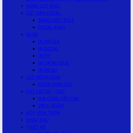
BẢNG LED RUỒI
CẮT DÁN DECAL
BẢNG HIỆU TOLE
DECAL KÍNH
IN ẤN
IN HIFLEX
IN DECAL
IN PP
IN CATALOGUE
IN MENU
LED NEON SIGN
NEON SIGN LED
CẮT LAZER – CNC
GIA CÔNG CẮT CNC
VÁCH NGĂN
HỘP ĐÈN TRÒN
KHẮC DẤU
THIẾT KẾ