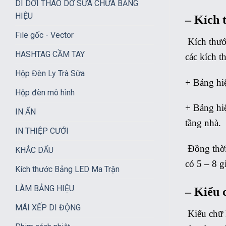
DI DỜI THÁO DỠ SỮA CHỮA BẢNG
HIỆU
– Kích t
File gốc - Vector
Kích thướ
HASHTAG CẦM TAY
các kích t
Hộp Đèn Ly Trà Sữa
+ Bảng hiệ
Hộp đèn mô hình
+ Bảng hiệ
IN ẤN
tầng nhà.
IN THIỆP CƯỚI
Đồng thời
KHẮC DẤU
có 5 – 8 g
Kích thước Bảng LED Ma Trận
LÀM BẢNG HIỆU
– Kiểu 
MÁI XẾP DI ĐỘNG
Kiểu chữ 