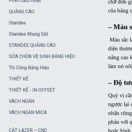
Phim cách nhiệt
chữ đơn gi
của bảng 
QUẢNG CÁO
Standee
– Màu s
Standee Khung Sắt
Màu sắc là
STANDEE QUẢNG CÁO
diện thươ
SỬA CHỮA VỆ SINH BẢNG HIỆU
nâng cao k
làm nó nổi
Thi Công Bảng Hiệu
THIẾT KẾ
– Độ tư
THIẾT KẾ - IN OFFSET
Quý vị cần
VÁCH NGĂN
ngược lại 
VÁCH NGĂN MICA
nhấn cũng 
phản với q
CẮT LAZER – CNC
hoặc hình