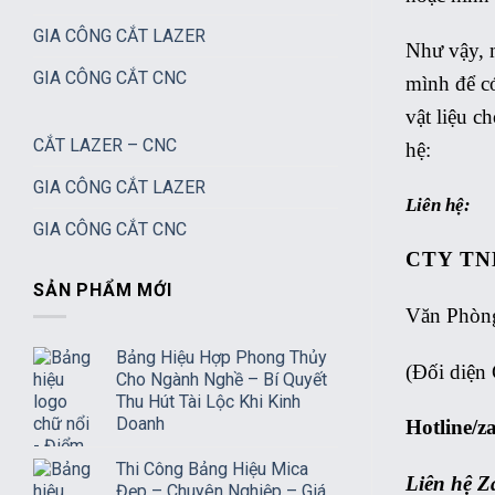
GIA CÔNG CẮT LAZER
Như vậy, m
GIA CÔNG CẮT CNC
mình để có
vật liệu c
CẮT LAZER – CNC
hệ:
GIA CÔNG CẮT LAZER
Liên hệ:
GIA CÔNG CẮT CNC
CTY TN
SẢN PHẨM MỚI
Văn Phòng
Bảng Hiệu Hợp Phong Thủy
(Đối diện 
Cho Ngành Nghề – Bí Quyết
Thu Hút Tài Lộc Khi Kinh
Doanh
Hotline/z
Thi Công Bảng Hiệu Mica
Liên hệ Z
Đẹp – Chuyên Nghiệp – Giá