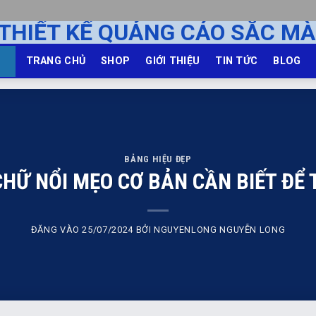
TRANG CHỦ
SHOP
GIỚI THIỆU
TIN TỨC
BLOG
BẢNG HIỆU ĐẸP
HỮ NỔI MẸO CƠ BẢN CẦN BIẾT ĐỂ 
ĐĂNG VÀO
25/07/2024
BỞI
NGUYENLONG NGUYỄN LONG