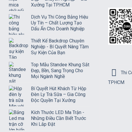
Xưởng Tại TP.HCM
Dịch Vụ Thi Công Bảng Hiệu
Uy Tín – Chất Lượng Tạo
Dấu Ấn Cho Doanh Nghiệp
Thiết Kế Backdrop Chuyên
Nghiệp - Bí Quyết Nâng Tầm
Sự Kiện Của Bạn
Top Mẫu Standee Khung Sắt
Đẹp, Bền, Sang Trọng Cho
Thi C
Mọi Ngành Nghề
TPHCM
Bí Quyết Hút Khách Từ Hộp
Đèn Ly Trà Sữa – Gia Công
Độc Quyền Tại Xưởng
Kích Thước LED Ma Trận -
Những Điều Cần Biết Trước
Khi Lắp Đặt