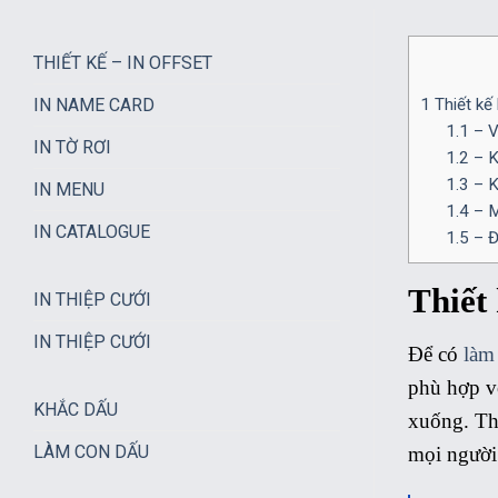
THIẾT KẾ – IN OFFSET
IN NAME CARD
1
Thiết kế
1.1
– V
IN TỜ RƠI
1.2
– Kí
1.3
– K
IN MENU
1.4
– M
IN CATALOGUE
1.5
– Đ
Thiết
IN THIỆP CƯỚI
IN THIỆP CƯỚI
Để có
làm
phù hợp vớ
KHẮC DẤU
xuống. Thi
LÀM CON DẤU
mọi người