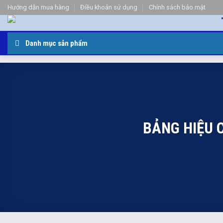
Bỏ
Hướng dẫn mua hàng
Điều khoản sử dụng
Chính sách bảo mật
qua
nội
dung
Danh mục sản phẩm
BẢNG HIỆU C