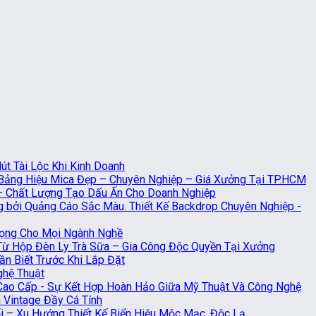
t Tài Lộc Khi Kinh Doanh
Bảng Hiệu Mica Đẹp – Chuyên Nghiệp – Giá Xưởng Tại TP.HCM
 – Chất Lượng Tạo Dấu Ấn Cho Doanh Nghiệp
Thiết Kế Backdrop Chuyên Nghiệp -
rọng Cho Mọi Ngành Nghề
 Từ Hộp Đèn Ly Trà Sữa – Gia Công Độc Quyền Tại Xưởng
n Biết Trước Khi Lắp Đặt
ghệ Thuật
Cao Cấp - Sự Kết Hợp Hoàn Hảo Giữa Mỹ Thuật Và Công Nghệ
 Vintage Đầy Cá Tính
 – Xu Hướng Thiết Kế Biển Hiệu Mộc Mạc, Độc Lạ