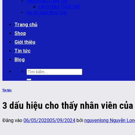
HASHTAG CẦM TAY
HASHTAG CẦM TAY
ne on sign thuỷ tinh
Trang chủ
Shop
Giới thiệu
Tin tức
Blog
Tìm
kiếm:
Tin tức
3 dấu hiệu cho thấy nhân viên củ
Đăng vào
06/05/2020
05/09/2024
bởi
nguyenlong Nguyễn Lon