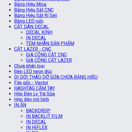
Bảng Hiệu Mica
Bảng Hiệu Sắt CNC
Bảng Hiệu Sắt Rỉ Sét
Bảng LED ruồi
CẮT DÁN DECAL
DECAL KÍNH
IN DECAL
TEM NHÃN SẢN PHẨM
CẮT LAZER - CNC
GIA CÔNG CẮT CNC
GIA CÔNG CẮT LAZER
Chưa phân loại
Đèn LED neon đúc
DI DỜI THÁO DỠ SỮA CHỮA BẢNG HIỆU
File gốc - Vector
HASHTAG CẦM TAY
Hộp Đèn Ly Trà Sữa
Hộp đèn mô hình
IN ẤN
BACKDROP
IN BACKLIT FILM
IN DECAL
IN HIFLEX