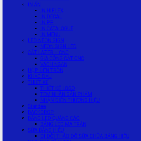
IN ẤN
IN HIFLEX
IN DECAL
IN PP
IN CATALOGUE
IN MENU
LED NEON SIGN
NEON SIGN LED
CẮT LAZER – CNC
GIA CÔNG CẮT CNC
VÁCH NGĂN
HỘP ĐÈN TRÒN
KHẮC DẤU
THIẾT KẾ
THIẾT KẾ LOGO
TEM NHÃN SẢN PHẨM
NHẬN DIỆN THƯƠNG HIỆU
Standee
BACKDROP
BẢNG LED QUẢNG CÁO
BẢNG LED MA TRẬN
SỬA BẢNG HIỆU
DI DỜI THÁO DỠ SỮA CHỮA BẢNG HIỆU