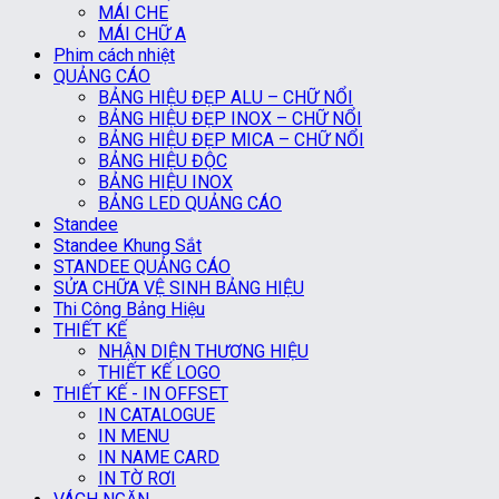
MÁI CHE
MÁI CHỮ A
Phim cách nhiệt
QUẢNG CÁO
BẢNG HIỆU ĐẸP ALU – CHỮ NỔI
BẢNG HIỆU ĐẸP INOX – CHỮ NỔI
BẢNG HIỆU ĐẸP MICA – CHỮ NỔI
BẢNG HIỆU ĐỘC
BẢNG HIỆU INOX
BẢNG LED QUẢNG CÁO
Standee
Standee Khung Sắt
STANDEE QUẢNG CÁO
SỬA CHỮA VỆ SINH BẢNG HIỆU
Thi Công Bảng Hiệu
THIẾT KẾ
NHẬN DIỆN THƯƠNG HIỆU
THIẾT KẾ LOGO
THIẾT KẾ - IN OFFSET
IN CATALOGUE
IN MENU
IN NAME CARD
IN TỜ RƠI