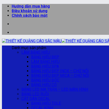
Bỏ
Hướng dẫn mua hàng
qua
Điều khoản sử dụng
nội
Chính sách bảo mật
dung
Danh mục sản phẩm
LÀM BẢNG HIỆU
BẢNG HIỆU ĐẸP
LÀM BẢNG HIỆU
BẢNG HIỆU SPA
BẢNG HIỆU ĐẸP INOX – CHỮ NỔI
BẢNG HIỆU ĐẸP MICA – CHỮ NỔI
BẢNG HIỆU ĐỘC
BẢNG HIỆU CỎ
BẢNG LED MA TRẬN – LED MÀN HÌNH
BẢNG LED RUỒI
CẮT DÁN DECAL
BẢNG HIỆU TOLE
DECAL KÍNH