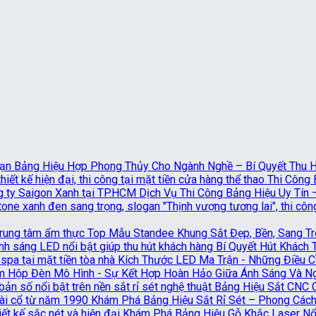
Bảng Hiệu Hợp Phong Thủy Cho Ngành Nghề – Bí Quyết Thu Hú
Thi Công 
Dịch Vụ Thi Công Bảng Hiệu Uy Tín
Top Mẫu Standee Khung Sắt Đẹp, Bền, Sang T
Bí Quyết Hút Khách
Kích Thước LED Ma Trận - Những Điều Cầ
Hộp Đèn Mô Hình - Sự Kết Hợp Hoàn Hảo Giữa Ánh Sáng Và N
Bảng Hiệu Sắt CNC 
Khám Phá Bảng Hiệu Sắt Rỉ Sét – Phong Cách
Khám Phá Bảng Hiệu Gỗ Khắc Laser Nổi