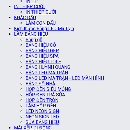
IN PP
IN THIỆP CƯỚI
IN THIỆP CƯỚI
KHẮC DẤU
LÀM CON DẤU
Kích thước Bảng LED Ma Trận
LÀM BẢNG HIỆU
Bảng gỗ
BẢNG HIỆU CỎ
BẢNG HIỆU ĐẸP
BẢNG HIỆU SPA
BẢNG HIỆU TOLE
BẢNG HUỲNH QUANG
BẢNG LED MA TRẬN
BẢNG LED MA TRẬN - LED MÀN HÌNH
BẢNG SỐ NHÀ
HỘP ĐÈN SIÊU MỎNG
HỘP ĐÈN TRÀ SỮA
HỘP ĐÈN TRÒN
LÀM HỘP ĐÈN
LED NEON SIGN
NEON SIGN LED
SỬA BẢNG HIỆU
MÁI XẾP DI ĐỘNG