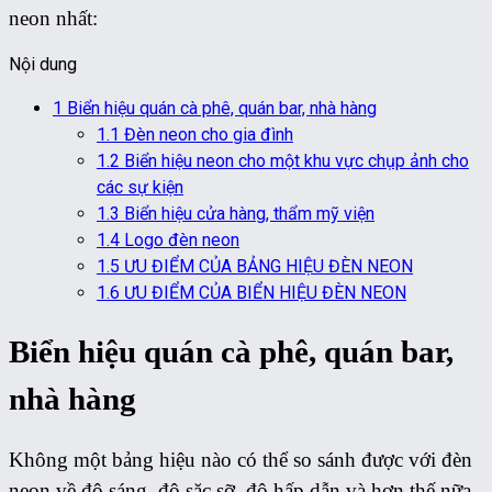
neon nhất:
Nội dung
1
Biển hiệu quán cà phê, quán bar, nhà hàng
1.1
Đèn neon cho gia đình
1.2
Biển hiệu neon cho một khu vực chụp ảnh cho
các sự kiện
1.3
Biển hiệu cửa hàng, thẩm mỹ viện
1.4
Logo đèn neon
1.5
ƯU ĐIỂM CỦA BẢNG HIỆU ĐÈN NEON
1.6
ƯU ĐIỂM CỦA BIỂN HIỆU ĐÈN NEON
Biển hiệu quán cà phê, quán bar,
nhà hàng
Không một bảng hiệu nào có thể so sánh được với đèn
neon về độ sáng, độ sặc sỡ, độ hấp dẫn và hơn thế nữa