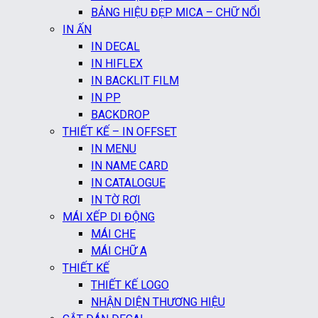
BẢNG HIỆU ĐẸP MICA – CHỮ NỔI
IN ẤN
IN DECAL
IN HIFLEX
IN BACKLIT FILM
IN PP
BACKDROP
THIẾT KẾ – IN OFFSET
IN MENU
IN NAME CARD
IN CATALOGUE
IN TỜ RƠI
MÁI XẾP DI ĐỘNG
MÁI CHE
MÁI CHỮ A
THIẾT KẾ
THIẾT KẾ LOGO
NHẬN DIỆN THƯƠNG HIỆU