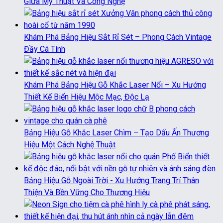
Giữa Mỹ Thuật Và Công Nghệ
Khám Phá Bảng Hiệu Sắt Rỉ Sét – Phong Cách Vintage
Đầy Cá Tính
Khám Phá Bảng Hiệu Gỗ Khắc Laser Nổi – Xu Hướng
Thiết Kế Biển Hiệu Mộc Mạc, Độc Lạ
Bảng Hiệu Gỗ Khắc Laser Chìm – Tạo Dấu Ấn Thương
Hiệu Một Cách Nghệ Thuật
Bảng Hiệu Gỗ Ngoài Trời - Xu Hướng Trang Trí Thân
Thiện Và Bền Vững Cho Thương Hiệu