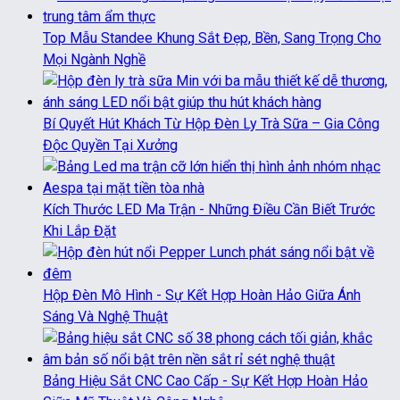
Top Mẫu Standee Khung Sắt Đẹp, Bền, Sang Trọng Cho
Mọi Ngành Nghề
Bí Quyết Hút Khách Từ Hộp Đèn Ly Trà Sữa – Gia Công
Độc Quyền Tại Xưởng
Kích Thước LED Ma Trận - Những Điều Cần Biết Trước
Khi Lắp Đặt
Hộp Đèn Mô Hình - Sự Kết Hợp Hoàn Hảo Giữa Ánh
Sáng Và Nghệ Thuật
Bảng Hiệu Sắt CNC Cao Cấp - Sự Kết Hợp Hoàn Hảo