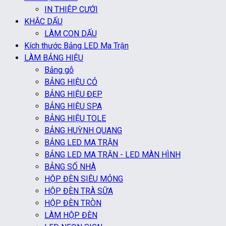
IN THIỆP CƯỚI
KHẮC DẤU
LÀM CON DẤU
Kích thước Bảng LED Ma Trận
LÀM BẢNG HIỆU
Bảng gỗ
BẢNG HIỆU CỎ
BẢNG HIỆU ĐẸP
BẢNG HIỆU SPA
BẢNG HIỆU TOLE
BẢNG HUỲNH QUANG
BẢNG LED MA TRẬN
BẢNG LED MA TRẬN - LED MÀN HÌNH
BẢNG SỐ NHÀ
HỘP ĐÈN SIÊU MỎNG
HỘP ĐÈN TRÀ SỮA
HỘP ĐÈN TRÒN
LÀM HỘP ĐÈN