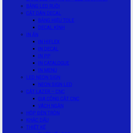
BẢNG LED RUỒI
CẮT DÁN DECAL
BẢNG HIỆU TOLE
DECAL KÍNH
IN ẤN
IN HIFLEX
IN DECAL
IN PP
IN CATALOGUE
IN MENU
LED NEON SIGN
NEON SIGN LED
CẮT LAZER – CNC
GIA CÔNG CẮT CNC
VÁCH NGĂN
HỘP ĐÈN TRÒN
KHẮC DẤU
THIẾT KẾ