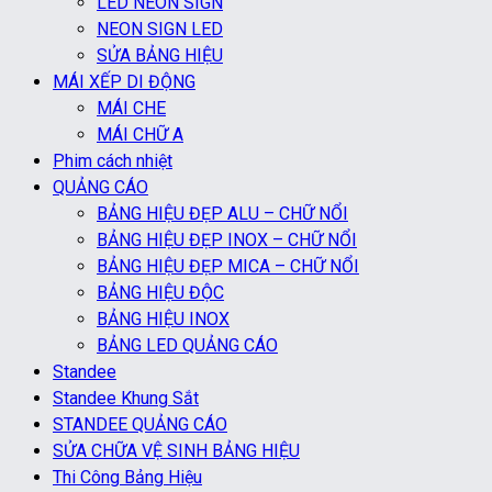
LED NEON SIGN
NEON SIGN LED
SỬA BẢNG HIỆU
MÁI XẾP DI ĐỘNG
MÁI CHE
MÁI CHỮ A
Phim cách nhiệt
QUẢNG CÁO
BẢNG HIỆU ĐẸP ALU – CHỮ NỔI
BẢNG HIỆU ĐẸP INOX – CHỮ NỔI
BẢNG HIỆU ĐẸP MICA – CHỮ NỔI
BẢNG HIỆU ĐỘC
BẢNG HIỆU INOX
BẢNG LED QUẢNG CÁO
Standee
Standee Khung Sắt
STANDEE QUẢNG CÁO
SỬA CHỮA VỆ SINH BẢNG HIỆU
Thi Công Bảng Hiệu