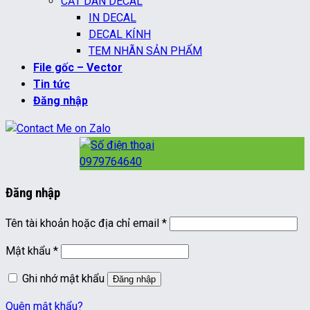
CẮT DÁN DECAL
IN DECAL
DECAL KÍNH
TEM NHÃN SẢN PHẨM
File gốc – Vector
Tin tức
Đăng nhập
0979764640
Đăng nhập
Bắt
Tên tài khoản hoặc địa chỉ email
*
buộc
Bắt
Mật khẩu
*
buộc
Ghi nhớ mật khẩu
Đăng nhập
Quên mật khẩu?