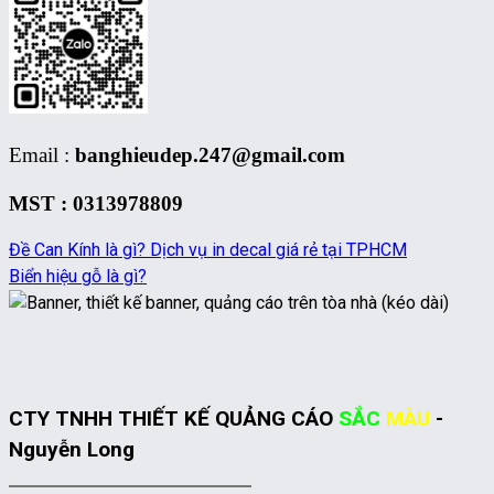
Email :
banghieudep.247@gmail.com
MST : 0313978809
Đề Can Kính là gì? Dịch vụ in decal giá rẻ tại TPHCM
Biển hiệu gỗ là gì?
CTY TNHH THIẾT KẾ QUẢNG CÁO
SẮC
MÀU
-
Nguyễn Long