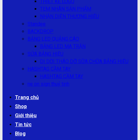
THIẾT KẾ LOGO
TEM NHÃN SẢN PHẨM
NHẬN DIỆN THƯƠNG HIỆU
Standee
BACKDROP
BẢNG LED QUẢNG CÁO
BẢNG LED MA TRẬN
SỬA BẢNG HIỆU
DI DỜI THÁO DỠ SỮA CHỮA BẢNG HIỆU
HASHTAG CẦM TAY
HASHTAG CẦM TAY
ne on sign thuỷ tinh
Trang chủ
Shop
Giới thiệu
Tin tức
Blog