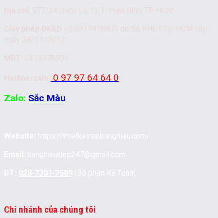
Địa chỉ:
577/24 Quốc Lộ 13, P. Hiệp Bình, TP. HCM
Giấy phép ĐKKD
số 0313978809 do Sở KHĐT Tp. HCM cấp
ngày
28/11/2012
MST:
0313978809
0 97 97 64 64 0
Hotline/zalo:
Zalo:
Sắc Màu
Website:
https://thietkeinanbanghieu.com/
Email:
banghieudep247@gmail.com
ĐT:
028-7301-7689
(Bộ phận Kế Toán)
Chi nhánh của chúng tôi