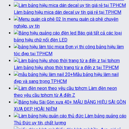
Làm bảng hiệu mica dán decal uy tín giá rẻ tại TPHCM
In menu quán cà phê chuyên
nghiệp, uy tín
Báo giá tất cả các loại
bảng hiệu chữ nổi đèn LED
Đơn vị thi công bảng hiệu làm
tóc đẹp tại TPHCM
Làm bảng hiệu shop thời trang từ a đến z tại TPHCM
20+Mẫu bảng hiệu làm nail
đẹp và sang trọng TPHCM
Làm đèn neon
theo yêu cầu tphcm từ A đến Z
40+ MẪU BẢNG HIỆU SÀI GÒN
XƯA ĐẸP, HOÀI NIỆM
Làm bảng quảng cáo
Thủ Đức uy tín, chất lượng