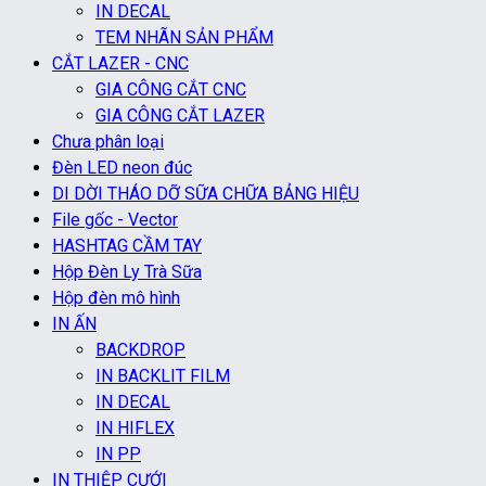
IN DECAL
TEM NHÃN SẢN PHẨM
CẮT LAZER - CNC
GIA CÔNG CẮT CNC
GIA CÔNG CẮT LAZER
Chưa phân loại
Đèn LED neon đúc
DI DỜI THÁO DỠ SỮA CHỮA BẢNG HIỆU
File gốc - Vector
HASHTAG CẦM TAY
Hộp Đèn Ly Trà Sữa
Hộp đèn mô hình
IN ẤN
BACKDROP
IN BACKLIT FILM
IN DECAL
IN HIFLEX
IN PP
IN THIỆP CƯỚI