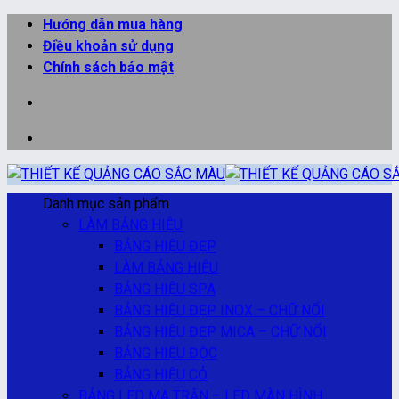
Bỏ
Hướng dẫn mua hàng
qua
Điều khoản sử dụng
nội
Chính sách bảo mật
dung
Danh mục sản phẩm
LÀM BẢNG HIỆU
BẢNG HIỆU ĐẸP
LÀM BẢNG HIỆU
BẢNG HIỆU SPA
BẢNG HIỆU ĐẸP INOX – CHỮ NỔI
BẢNG HIỆU ĐẸP MICA – CHỮ NỔI
BẢNG HIỆU ĐỘC
BẢNG HIỆU CỎ
BẢNG LED MA TRẬN – LED MÀN HÌNH