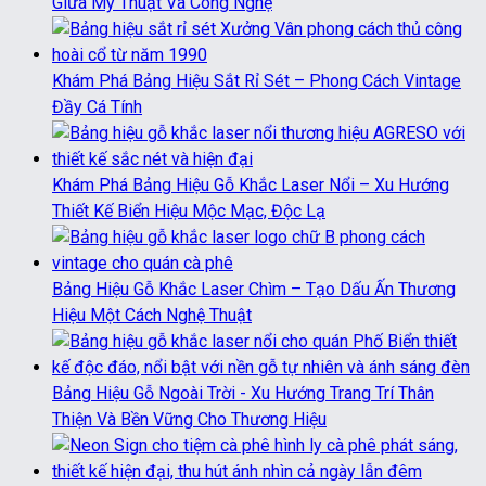
Giữa Mỹ Thuật Và Công Nghệ
Khám Phá Bảng Hiệu Sắt Rỉ Sét – Phong Cách Vintage
Đầy Cá Tính
Khám Phá Bảng Hiệu Gỗ Khắc Laser Nổi – Xu Hướng
Thiết Kế Biển Hiệu Mộc Mạc, Độc Lạ
Bảng Hiệu Gỗ Khắc Laser Chìm – Tạo Dấu Ấn Thương
Hiệu Một Cách Nghệ Thuật
Bảng Hiệu Gỗ Ngoài Trời - Xu Hướng Trang Trí Thân
Thiện Và Bền Vững Cho Thương Hiệu