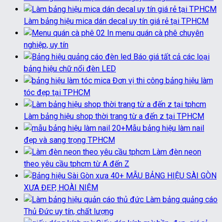
Làm bảng hiệu mica dán decal uy tín giá rẻ tại TPHCM
In menu quán cà phê chuyên
nghiệp, uy tín
Báo giá tất cả các loại
bảng hiệu chữ nổi đèn LED
Đơn vị thi công bảng hiệu làm
tóc đẹp tại TPHCM
Làm bảng hiệu shop thời trang từ a đến z tại TPHCM
20+Mẫu bảng hiệu làm nail
đẹp và sang trọng TPHCM
Làm đèn neon
theo yêu cầu tphcm từ A đến Z
40+ MẪU BẢNG HIỆU SÀI GÒN
XƯA ĐẸP, HOÀI NIỆM
Làm bảng quảng cáo
Thủ Đức uy tín, chất lượng