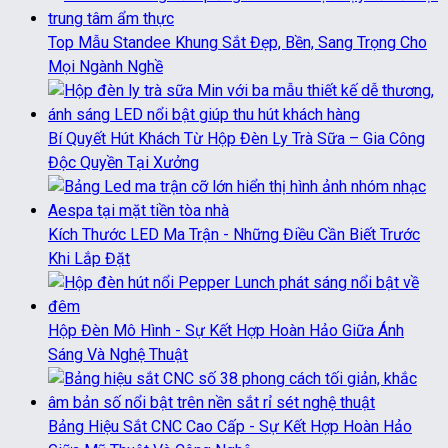
Top Mẫu Standee Khung Sắt Đẹp, Bền, Sang Trọng Cho
Mọi Ngành Nghề
Bí Quyết Hút Khách Từ Hộp Đèn Ly Trà Sữa – Gia Công
Độc Quyền Tại Xưởng
Kích Thước LED Ma Trận - Những Điều Cần Biết Trước
Khi Lắp Đặt
Hộp Đèn Mô Hình - Sự Kết Hợp Hoàn Hảo Giữa Ánh
Sáng Và Nghệ Thuật
Bảng Hiệu Sắt CNC Cao Cấp - Sự Kết Hợp Hoàn Hảo