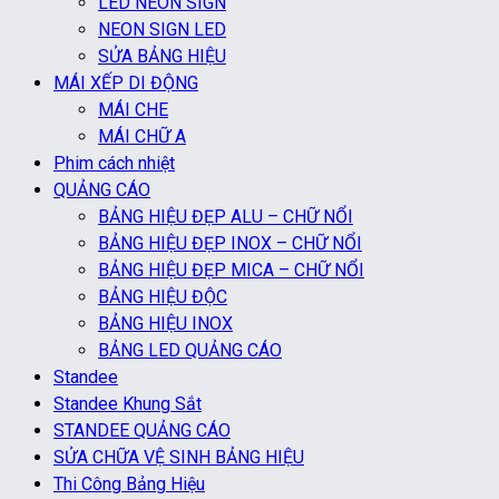
LED NEON SIGN
NEON SIGN LED
SỬA BẢNG HIỆU
MÁI XẾP DI ĐỘNG
MÁI CHE
MÁI CHỮ A
Phim cách nhiệt
QUẢNG CÁO
BẢNG HIỆU ĐẸP ALU – CHỮ NỔI
BẢNG HIỆU ĐẸP INOX – CHỮ NỔI
BẢNG HIỆU ĐẸP MICA – CHỮ NỔI
BẢNG HIỆU ĐỘC
BẢNG HIỆU INOX
BẢNG LED QUẢNG CÁO
Standee
Standee Khung Sắt
STANDEE QUẢNG CÁO
SỬA CHỮA VỆ SINH BẢNG HIỆU
Thi Công Bảng Hiệu