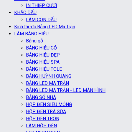
IN THIỆP CƯỚI
KHẮC DẤU
LÀM CON DẤU
Kích thước Bảng LED Ma Trận
LÀM BẢNG HIỆU
Bảng gỗ
BẢNG HIỆU CỎ
BẢNG HIỆU ĐẸP
BẢNG HIỆU SPA
BẢNG HIỆU TOLE
BẢNG HUỲNH QUANG
BẢNG LED MA TRẬN
BẢNG LED MA TRẬN - LED MÀN HÌNH
BẢNG SỐ NHÀ
HỘP ĐÈN SIÊU MỎNG
HỘP ĐÈN TRÀ SỮA
HỘP ĐÈN TRÒN
LÀM HỘP ĐÈN