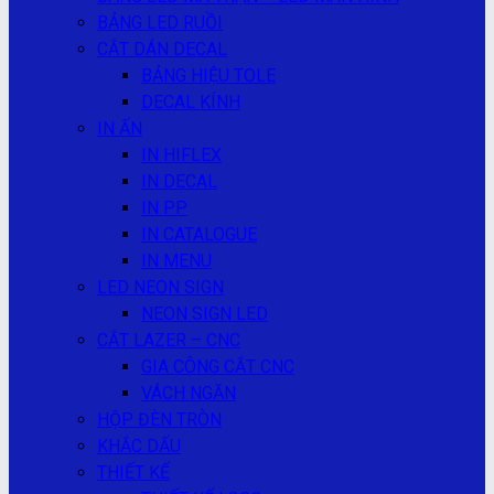
BẢNG LED RUỒI
CẮT DÁN DECAL
BẢNG HIỆU TOLE
DECAL KÍNH
IN ẤN
IN HIFLEX
IN DECAL
IN PP
IN CATALOGUE
IN MENU
LED NEON SIGN
NEON SIGN LED
CẮT LAZER – CNC
GIA CÔNG CẮT CNC
VÁCH NGĂN
HỘP ĐÈN TRÒN
KHẮC DẤU
THIẾT KẾ