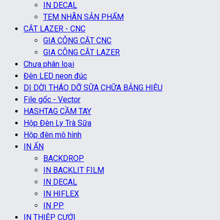
IN DECAL
TEM NHÃN SẢN PHẨM
CẮT LAZER - CNC
GIA CÔNG CẮT CNC
GIA CÔNG CẮT LAZER
Chưa phân loại
Đèn LED neon đúc
DI DỜI THÁO DỠ SỮA CHỮA BẢNG HIỆU
File gốc - Vector
HASHTAG CẦM TAY
Hộp Đèn Ly Trà Sữa
Hộp đèn mô hình
IN ẤN
BACKDROP
IN BACKLIT FILM
IN DECAL
IN HIFLEX
IN PP
IN THIỆP CƯỚI