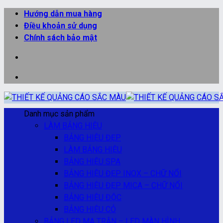
Bỏ
Hướng dẫn mua hàng
qua
Điều khoản sử dụng
nội
Chính sách bảo mật
dung
Danh mục sản phẩm
LÀM BẢNG HIỆU
BẢNG HIỆU ĐẸP
LÀM BẢNG HIỆU
BẢNG HIỆU SPA
BẢNG HIỆU ĐẸP INOX – CHỮ NỔI
BẢNG HIỆU ĐẸP MICA – CHỮ NỔI
BẢNG HIỆU ĐỘC
BẢNG HIỆU CỎ
BẢNG LED MA TRẬN – LED MÀN HÌNH