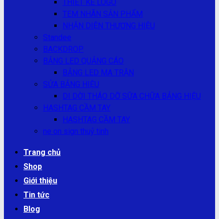
THIẾT KẾ LOGO
TEM NHÃN SẢN PHẨM
NHẬN DIỆN THƯƠNG HIỆU
Standee
BACKDROP
BẢNG LED QUẢNG CÁO
BẢNG LED MA TRẬN
SỬA BẢNG HIỆU
DI DỜI THÁO DỠ SỮA CHỮA BẢNG HIỆU
HASHTAG CẦM TAY
HASHTAG CẦM TAY
ne on sign thuỷ tinh
Trang chủ
Shop
Giới thiệu
Tin tức
Blog