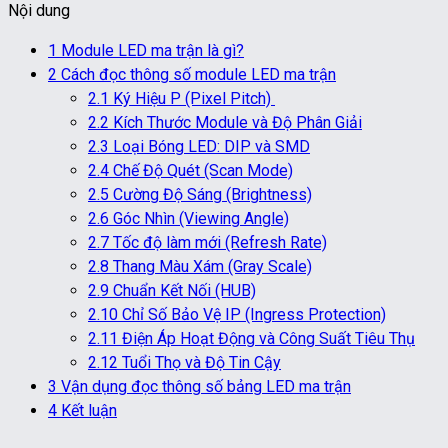
Nội dung
1
Module LED ma trận là gì?
2
Cách đọc thông số module LED ma trận
2.1
Ký Hiệu P (Pixel Pitch)
2.2
Kích Thước Module và Độ Phân Giải
2.3
Loại Bóng LED: DIP và SMD
2.4
Chế Độ Quét (Scan Mode)
2.5
Cường Độ Sáng (Brightness)
2.6
Góc Nhìn (Viewing Angle)
2.7
Tốc độ làm mới (Refresh Rate)
2.8
Thang Màu Xám (Gray Scale)
2.9
Chuẩn Kết Nối (HUB)
2.10
Chỉ Số Bảo Vệ IP (Ingress Protection)
2.11
Điện Áp Hoạt Động và Công Suất Tiêu Thụ
2.12
Tuổi Thọ và Độ Tin Cậy
3
Vận dụng đọc thông số bảng LED ma trận
4
Kết luận