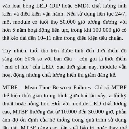
vào loại bóng LED (DIP hoặc SMD), chất lượng linh
kiện và điều kiện vận hành. Nếu sử dụng liên tục 24/7,
một module có tuổi thọ 50.000 giờ tương đương với
hơn 5 năm hoạt động liên tục, trong khi 100.000 giờ có
thể kéo dài đến 10–11 năm trong điều kiện tiêu chuẩn.
Tuy nhiên, tuổi thọ trên được tính đến thời điểm độ
sáng còn 50% so với ban đầu – còn gọi là thời điểm
“end of life” của LED. Sau thời gian này, module vẫn
hoạt động nhưng chất lượng hiển thị giảm đáng kể.
MTBF – Mean Time Between Failures: Chỉ số MTBF
thể hiện thời gian trung bình giữa hai lần xảy ra lỗi kỹ
thuật hoặc hỏng hóc. Đối với module LED chất lượng
cao, MTBF thường đạt từ 10.000 đến 30.000 giờ, phản
ánh độ ổn định của hệ thống trong quá trình sử dụng
lâu dài.
MTBF càng cao, tần suất bảo trì hoặc thay thế