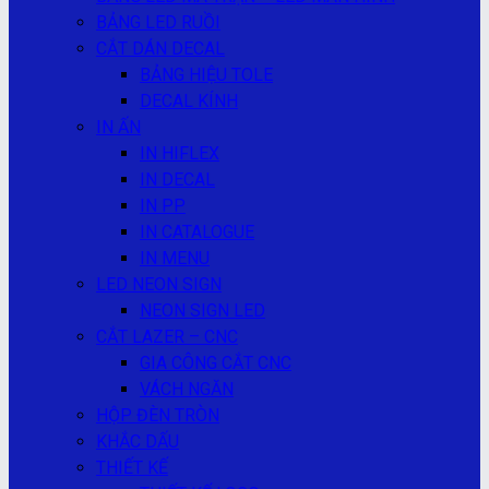
BẢNG LED RUỒI
CẮT DÁN DECAL
BẢNG HIỆU TOLE
DECAL KÍNH
IN ẤN
IN HIFLEX
IN DECAL
IN PP
IN CATALOGUE
IN MENU
LED NEON SIGN
NEON SIGN LED
CẮT LAZER – CNC
GIA CÔNG CẮT CNC
VÁCH NGĂN
HỘP ĐÈN TRÒN
KHẮC DẤU
THIẾT KẾ