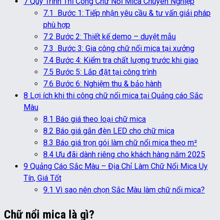
7
Quy Trình Thi Công Chữ Nổi Mica Chuyên Nghiệp
7.1
Bước 1: Tiếp nhận yêu cầu & tư vấn giải pháp
phù hợp
7.2
Bước 2: Thiết kế demo – duyệt mẫu
7.3
Bước 3: Gia công chữ nổi mica tại xưởng
7.4
Bước 4: Kiểm tra chất lượng trước khi giao
7.5
Bước 5: Lắp đặt tại công trình
7.6
Bước 6: Nghiệm thu & bảo hành
8
Lợi ích khi thi công chữ nổi mica tại Quảng cáo Sắc
Màu
8.1
Báo giá theo loại chữ mica
8.2
Báo giá gắn đèn LED cho chữ mica
8.3
Báo giá trọn gói làm chữ nổi mica theo m²
8.4
Ưu đãi dành riêng cho khách hàng năm 2025
9
Quảng Cáo Sắc Màu – Địa Chỉ Làm Chữ Nổi Mica Uy
Tín, Giá Tốt
9.1
Vì sao nên chọn Sắc Màu làm chữ nổi mica?
Chữ nổi mica là gì?