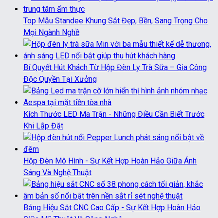
Top Mẫu Standee Khung Sắt Đẹp, Bền, Sang Trọng Cho
Mọi Ngành Nghề
Bí Quyết Hút Khách Từ Hộp Đèn Ly Trà Sữa – Gia Công
Độc Quyền Tại Xưởng
Kích Thước LED Ma Trận - Những Điều Cần Biết Trước
Khi Lắp Đặt
Hộp Đèn Mô Hình - Sự Kết Hợp Hoàn Hảo Giữa Ánh
Sáng Và Nghệ Thuật
Bảng Hiệu Sắt CNC Cao Cấp - Sự Kết Hợp Hoàn Hảo