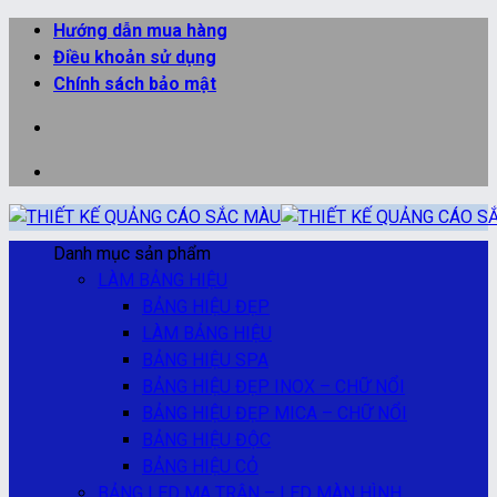
Bỏ
Hướng dẫn mua hàng
qua
Điều khoản sử dụng
nội
Chính sách bảo mật
dung
Danh mục sản phẩm
LÀM BẢNG HIỆU
BẢNG HIỆU ĐẸP
LÀM BẢNG HIỆU
BẢNG HIỆU SPA
BẢNG HIỆU ĐẸP INOX – CHỮ NỔI
BẢNG HIỆU ĐẸP MICA – CHỮ NỔI
BẢNG HIỆU ĐỘC
BẢNG HIỆU CỎ
BẢNG LED MA TRẬN – LED MÀN HÌNH