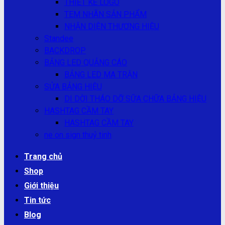
THIẾT KẾ LOGO
TEM NHÃN SẢN PHẨM
NHẬN DIỆN THƯƠNG HIỆU
Standee
BACKDROP
BẢNG LED QUẢNG CÁO
BẢNG LED MA TRẬN
SỬA BẢNG HIỆU
DI DỜI THÁO DỠ SỮA CHỮA BẢNG HIỆU
HASHTAG CẦM TAY
HASHTAG CẦM TAY
ne on sign thuỷ tinh
Trang chủ
Shop
Giới thiệu
Tin tức
Blog