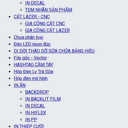
IN DECAL
TEM NHÃN SẢN PHẨM
CẮT LAZER - CNC
GIA CÔNG CẮT CNC
GIA CÔNG CẮT LAZER
Chưa phân loại
Đèn LED neon đúc
DI DỜI THÁO DỠ SỮA CHỮA BẢNG HIỆU
File gốc - Vector
HASHTAG CẦM TAY
Hộp Đèn Ly Trà Sữa
Hộp đèn mô hình
IN ẤN
BACKDROP
IN BACKLIT FILM
IN DECAL
IN HIFLEX
IN PP
IN THIỆP CƯỚI