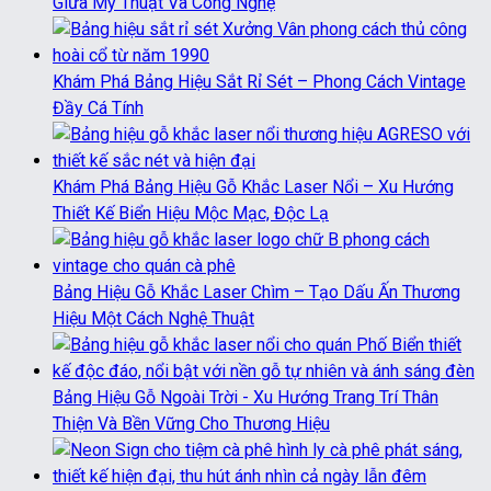
Giữa Mỹ Thuật Và Công Nghệ
Khám Phá Bảng Hiệu Sắt Rỉ Sét – Phong Cách Vintage
Đầy Cá Tính
Khám Phá Bảng Hiệu Gỗ Khắc Laser Nổi – Xu Hướng
Thiết Kế Biển Hiệu Mộc Mạc, Độc Lạ
Bảng Hiệu Gỗ Khắc Laser Chìm – Tạo Dấu Ấn Thương
Hiệu Một Cách Nghệ Thuật
Bảng Hiệu Gỗ Ngoài Trời - Xu Hướng Trang Trí Thân
Thiện Và Bền Vững Cho Thương Hiệu