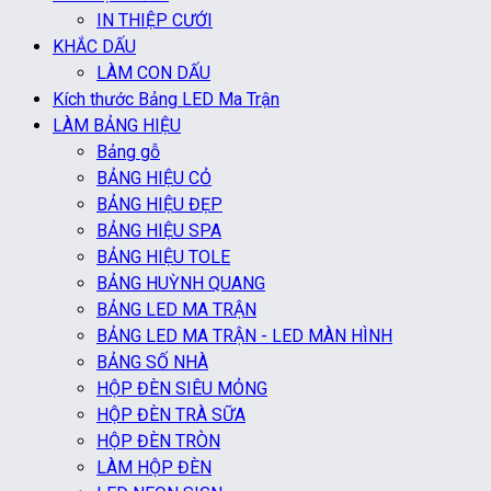
IN THIỆP CƯỚI
KHẮC DẤU
LÀM CON DẤU
Kích thước Bảng LED Ma Trận
LÀM BẢNG HIỆU
Bảng gỗ
BẢNG HIỆU CỎ
BẢNG HIỆU ĐẸP
BẢNG HIỆU SPA
BẢNG HIỆU TOLE
BẢNG HUỲNH QUANG
BẢNG LED MA TRẬN
BẢNG LED MA TRẬN - LED MÀN HÌNH
BẢNG SỐ NHÀ
HỘP ĐÈN SIÊU MỎNG
HỘP ĐÈN TRÀ SỮA
HỘP ĐÈN TRÒN
LÀM HỘP ĐÈN