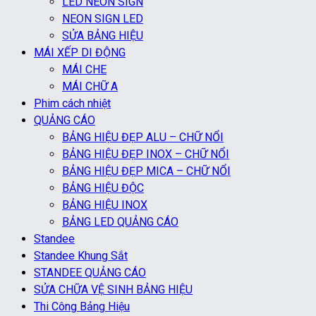
LED NEON SIGN
NEON SIGN LED
SỬA BẢNG HIỆU
MÁI XẾP DI ĐỘNG
MÁI CHE
MÁI CHỮ A
Phim cách nhiệt
QUẢNG CÁO
BẢNG HIỆU ĐẸP ALU – CHỮ NỔI
BẢNG HIỆU ĐẸP INOX – CHỮ NỔI
BẢNG HIỆU ĐẸP MICA – CHỮ NỔI
BẢNG HIỆU ĐỘC
BẢNG HIỆU INOX
BẢNG LED QUẢNG CÁO
Standee
Standee Khung Sắt
STANDEE QUẢNG CÁO
SỬA CHỮA VỆ SINH BẢNG HIỆU
Thi Công Bảng Hiệu