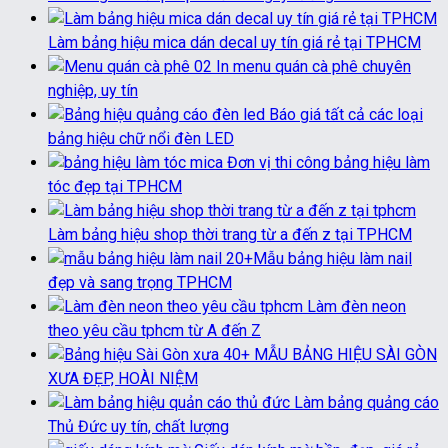
Làm bảng hiệu mica dán decal uy tín giá rẻ tại TPHCM
In menu quán cà phê chuyên
nghiệp, uy tín
Báo giá tất cả các loại
bảng hiệu chữ nổi đèn LED
Đơn vị thi công bảng hiệu làm
tóc đẹp tại TPHCM
Làm bảng hiệu shop thời trang từ a đến z tại TPHCM
20+Mẫu bảng hiệu làm nail
đẹp và sang trọng TPHCM
Làm đèn neon
theo yêu cầu tphcm từ A đến Z
40+ MẪU BẢNG HIỆU SÀI GÒN
XƯA ĐẸP, HOÀI NIỆM
Làm bảng quảng cáo
Thủ Đức uy tín, chất lượng