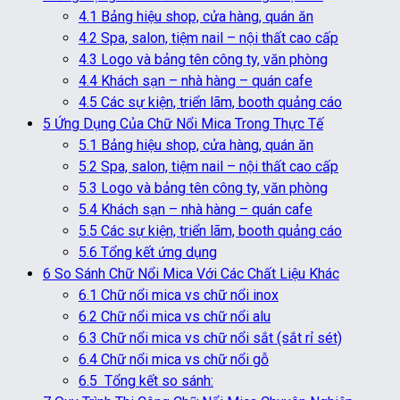
4.1
Bảng hiệu shop, cửa hàng, quán ăn
4.2
Spa, salon, tiệm nail – nội thất cao cấp
4.3
Logo và bảng tên công ty, văn phòng
4.4
Khách sạn – nhà hàng – quán cafe
4.5
Các sự kiện, triển lãm, booth quảng cáo
5
Ứng Dụng Của Chữ Nổi Mica Trong Thực Tế
5.1
Bảng hiệu shop, cửa hàng, quán ăn
5.2
Spa, salon, tiệm nail – nội thất cao cấp
5.3
Logo và bảng tên công ty, văn phòng
5.4
Khách sạn – nhà hàng – quán cafe
5.5
Các sự kiện, triển lãm, booth quảng cáo
5.6
Tổng kết ứng dụng
6
So Sánh Chữ Nổi Mica Với Các Chất Liệu Khác
6.1
Chữ nổi mica vs chữ nổi inox
6.2
Chữ nổi mica vs chữ nổi alu
6.3
Chữ nổi mica vs chữ nổi sắt (sắt rỉ sét)
6.4
Chữ nổi mica vs chữ nổi gỗ
6.5
Tổng kết so sánh: