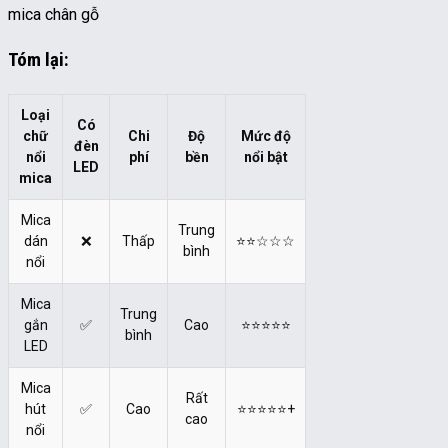
mica chân gỗ
Tóm lại:
Loại
Có
chữ
Chi
Độ
Mức độ
đèn
nổi
phí
bền
nổi bật
LED
mica
Mica
Trung
dán
❌
Thấp
⭐⭐☆☆☆
bình
nổi
Mica
Trung
gắn
✅
Cao
⭐⭐⭐⭐⭐
bình
LED
Mica
Rất
hút
✅
Cao
⭐⭐⭐⭐⭐+
cao
nổi