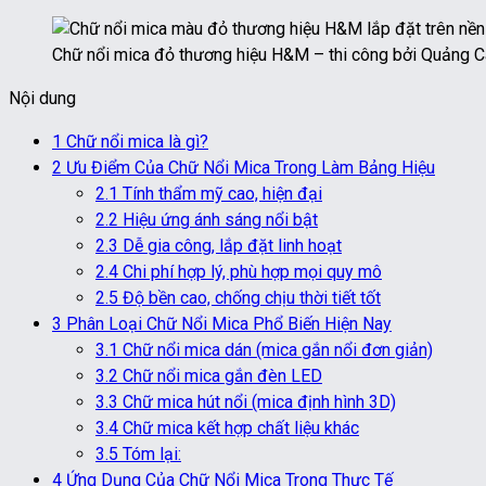
Chữ nổi mica đỏ thương hiệu H&M – thi công bởi Quảng 
Nội dung
1
Chữ nổi mica là gì?
2
Ưu Điểm Của Chữ Nổi Mica Trong Làm Bảng Hiệu
2.1
Tính thẩm mỹ cao, hiện đại
2.2
Hiệu ứng ánh sáng nổi bật
2.3
Dễ gia công, lắp đặt linh hoạt
2.4
Chi phí hợp lý, phù hợp mọi quy mô
2.5
Độ bền cao, chống chịu thời tiết tốt
3
Phân Loại Chữ Nổi Mica Phổ Biến Hiện Nay
3.1
Chữ nổi mica dán (mica gắn nổi đơn giản)
3.2
Chữ nổi mica gắn đèn LED
3.3
Chữ mica hút nổi (mica định hình 3D)
3.4
Chữ mica kết hợp chất liệu khác
3.5
Tóm lại:
4
Ứng Dụng Của Chữ Nổi Mica Trong Thực Tế