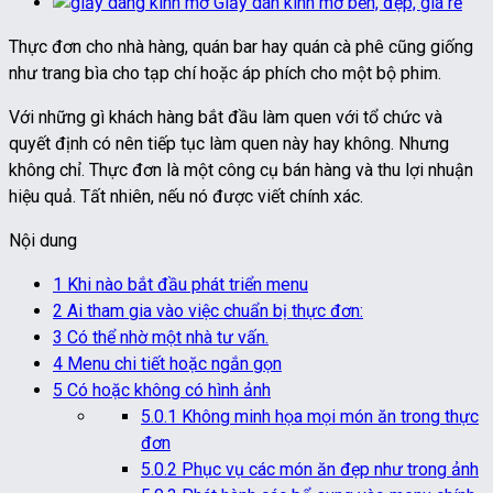
Giấy dán kính mờ bền, đẹp, giá rẻ
Thực đơn cho nhà hàng, quán bar hay quán cà phê cũng giống
như trang bìa cho tạp chí hoặc áp phích cho một bộ phim.
Với những gì khách hàng bắt đầu làm quen với tổ chức và
quyết định có nên tiếp tục làm quen này hay không. Nhưng
không chỉ. Thực đơn là một công cụ bán hàng và thu lợi nhuận
hiệu quả. Tất nhiên, nếu nó được viết chính xác.
Nội dung
1
Khi nào bắt đầu phát triển menu
2
Ai tham gia vào việc chuẩn bị thực đơn:
3
Có thể nhờ một nhà tư vấn.
4
Menu chi tiết hoặc ngắn gọn
5
Có hoặc không có hình ảnh
5.0.1
Không minh họa mọi món ăn trong thực
đơn
5.0.2
Phục vụ các món ăn đẹp như trong ảnh