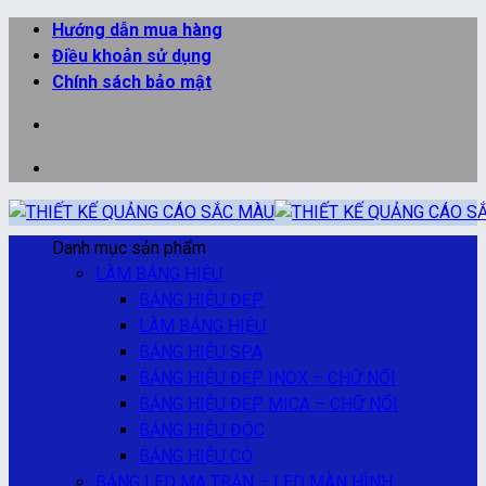
Bỏ
Hướng dẫn mua hàng
qua
Điều khoản sử dụng
nội
Chính sách bảo mật
dung
Danh mục sản phẩm
LÀM BẢNG HIỆU
BẢNG HIỆU ĐẸP
LÀM BẢNG HIỆU
BẢNG HIỆU SPA
BẢNG HIỆU ĐẸP INOX – CHỮ NỔI
BẢNG HIỆU ĐẸP MICA – CHỮ NỔI
BẢNG HIỆU ĐỘC
BẢNG HIỆU CỎ
BẢNG LED MA TRẬN – LED MÀN HÌNH