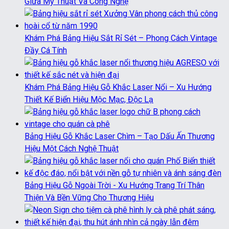
Giữa Mỹ Thuật Và Công Nghệ
Khám Phá Bảng Hiệu Sắt Rỉ Sét – Phong Cách Vintage
Đầy Cá Tính
Khám Phá Bảng Hiệu Gỗ Khắc Laser Nổi – Xu Hướng
Thiết Kế Biển Hiệu Mộc Mạc, Độc Lạ
Bảng Hiệu Gỗ Khắc Laser Chìm – Tạo Dấu Ấn Thương
Hiệu Một Cách Nghệ Thuật
Bảng Hiệu Gỗ Ngoài Trời - Xu Hướng Trang Trí Thân
Thiện Và Bền Vững Cho Thương Hiệu