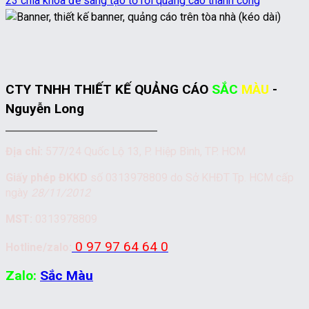
23 chìa khóa để sáng tạo tờ rơi quảng cáo thành công
CTY TNHH THIẾT KẾ QUẢNG CÁO
SẮC
MÀU
-
Nguyễn Long
Địa chỉ:
577/24 Quốc Lộ 13, P. Hiệp Bình, TP. HCM
Giấy phép ĐKKD
số 0313978809 do Sở KHĐT Tp. HCM cấp
ngày
28/11/2012
MST:
0313978809
0 97 97 64 64 0
Hotline/zalo:
Zalo:
Sắc Màu