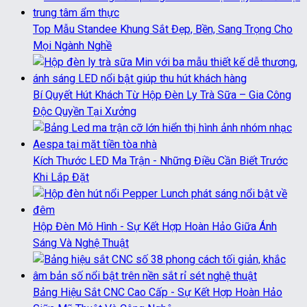
Top Mẫu Standee Khung Sắt Đẹp, Bền, Sang Trọng Cho
Mọi Ngành Nghề
Bí Quyết Hút Khách Từ Hộp Đèn Ly Trà Sữa – Gia Công
Độc Quyền Tại Xưởng
Kích Thước LED Ma Trận - Những Điều Cần Biết Trước
Khi Lắp Đặt
Hộp Đèn Mô Hình - Sự Kết Hợp Hoàn Hảo Giữa Ánh
Sáng Và Nghệ Thuật
Bảng Hiệu Sắt CNC Cao Cấp - Sự Kết Hợp Hoàn Hảo