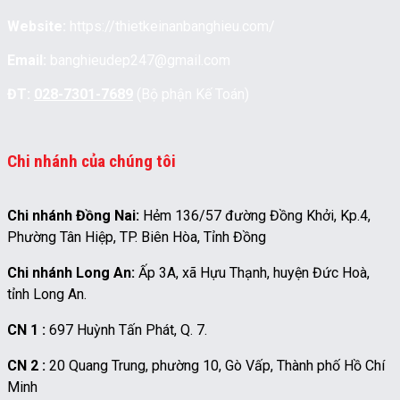
Website:
https://thietkeinanbanghieu.com/
Email:
banghieudep247@gmail.com
ĐT:
028-7301-7689
(Bộ phận Kế Toán)
Chi nhánh của chúng tôi
Chi nhánh Đồng Nai:
Hẻm 136/57 đường Đồng Khởi, Kp.4,
Phường Tân Hiệp, TP. Biên Hòa, Tỉnh Đồng
Chi nhánh Long An:
Ấp 3A, xã Hựu Thạnh, huyện Đức Hoà,
tỉnh Long An.
CN 1 :
697 Huỳnh Tấn Phát, Q. 7.
CN 2 :
20 Quang Trung, phường 10, Gò Vấp, Thành phố Hồ Chí
Minh