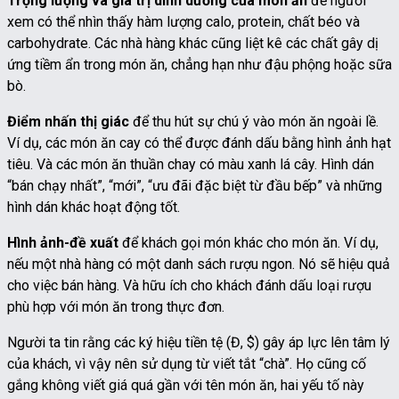
Trọng lượng và giá trị dinh dưỡng của món ăn
để người
xem có thể nhìn thấy hàm lượng calo, protein, chất béo và
carbohydrate. Các nhà hàng khác cũng liệt kê các chất gây dị
ứng tiềm ẩn trong món ăn, chẳng hạn như đậu phộng hoặc sữa
bò.
Điểm nhấn thị giác
để thu hút sự chú ý vào món ăn ngoài lề.
Ví dụ, các món ăn cay có thể được đánh dấu bằng hình ảnh hạt
tiêu. Và các món ăn thuần chay có màu xanh lá cây. Hình dán
“bán chạy nhất”, “mới”, “ưu đãi đặc biệt từ đầu bếp” và những
hình dán khác hoạt động tốt.
Hình ảnh-đề xuất
để khách gọi món khác cho món ăn. Ví dụ,
nếu một nhà hàng có một danh sách rượu ngon. Nó sẽ hiệu quả
cho việc bán hàng. Và hữu ích cho khách đánh dấu loại rượu
phù hợp với món ăn trong thực đơn.
Người ta tin rằng các ký hiệu tiền tệ (Đ, $) gây áp lực lên tâm lý
của khách, vì vậy nên sử dụng từ viết tắt “chà”. Họ cũng cố
gắng không viết giá quá gần với tên món ăn, hai yếu tố này