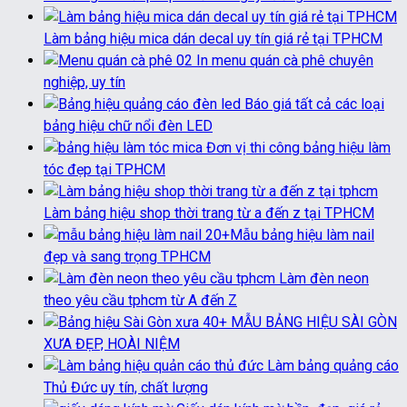
Làm bảng hiệu mica dán decal uy tín giá rẻ tại TPHCM
In menu quán cà phê chuyên
nghiệp, uy tín
Báo giá tất cả các loại
bảng hiệu chữ nổi đèn LED
Đơn vị thi công bảng hiệu làm
tóc đẹp tại TPHCM
Làm bảng hiệu shop thời trang từ a đến z tại TPHCM
20+Mẫu bảng hiệu làm nail
đẹp và sang trọng TPHCM
Làm đèn neon
theo yêu cầu tphcm từ A đến Z
40+ MẪU BẢNG HIỆU SÀI GÒN
XƯA ĐẸP, HOÀI NIỆM
Làm bảng quảng cáo
Thủ Đức uy tín, chất lượng