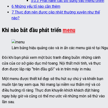
5.0.3
Phát hành các bổ sung vào menu chính
6
Những yếu tố nào cần thêm
7
Thực đơn nên được cập nhật thường xuyên như thế
nào?
Khi nào bắt đầu phát triển
menu
Làm bảng hiệu quảng cáo và in ấn các menu giá rẻ tại Ng
Đôi khi bạn phải xem một bức tranh đáng buồn: những cánh
cửa của cơ sở giáo dục mở toang. Nội thất mới tinh, và thực
đơn được lắp ráp “trên đầu gối” và in trên máy in màu.
Một menu được thiết kế đẹp sẽ thu hút sự chú ý và khiến bạn
muốn tận tay xem qua. Nó mang lại niềm vui thẩm mỹ và có
điều hướng rõ ràng. Thực đơn khuyến khích khách đặt hàng
ngay bây giờ và cũng có thể mơ ước về những món sẽ thử vào
lần sau.