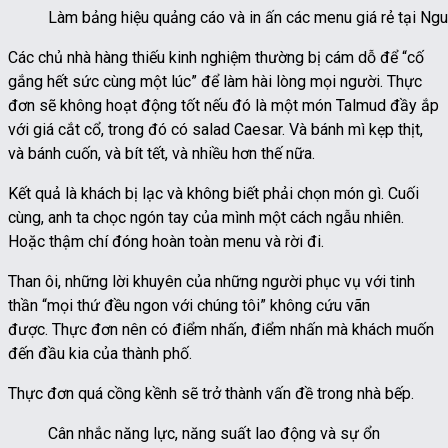
Làm bảng hiệu quảng cáo và in ấn các menu giá rẻ tại Ng
Các chủ nhà hàng thiếu kinh nghiệm thường bị cám dỗ để “cố
gắng hết sức cùng một lúc” để làm hài lòng mọi người. Thực
đơn sẽ không hoạt động tốt nếu đó là một món Talmud đầy ắp
với giá cắt cổ, trong đó có salad Caesar. Và bánh mì kẹp thịt,
và bánh cuốn, và bít tết, và nhiều hơn thế nữa.
Kết quả là khách bị lạc và không biết phải chọn món gì. Cuối
cùng, anh ta chọc ngón tay của mình một cách ngẫu nhiên.
Hoặc thậm chí đóng hoàn toàn menu và rời đi.
Than ôi, những lời khuyên của những người phục vụ với tinh
thần “mọi thứ đều ngon với chúng tôi” không cứu vãn
được. Thực đơn nên có điểm nhấn, điểm nhấn mà khách muốn
đến đầu kia của thành phố.
Thực đơn quá cồng kềnh sẽ trở thành vấn đề trong nhà bếp.
Cân nhắc năng lực, năng suất lao động và sự ổn