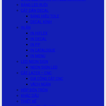
BẢNG LED RUỒI
CẮT DÁN DECAL
BẢNG HIỆU TOLE
DECAL KÍNH
IN ẤN
IN HIFLEX
IN DECAL
IN PP
IN CATALOGUE
IN MENU
LED NEON SIGN
NEON SIGN LED
CẮT LAZER – CNC
GIA CÔNG CẮT CNC
VÁCH NGĂN
HỘP ĐÈN TRÒN
KHẮC DẤU
THIẾT KẾ