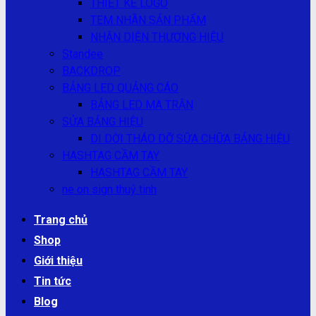
THIẾT KẾ LOGO
TEM NHÃN SẢN PHẨM
NHẬN DIỆN THƯƠNG HIỆU
Standee
BACKDROP
BẢNG LED QUẢNG CÁO
BẢNG LED MA TRẬN
SỬA BẢNG HIỆU
DI DỜI THÁO DỠ SỮA CHỮA BẢNG HIỆU
HASHTAG CẦM TAY
HASHTAG CẦM TAY
ne on sign thuỷ tinh
Trang chủ
Shop
Giới thiệu
Tin tức
Blog