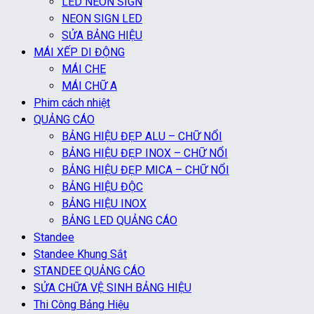
LED NEON SIGN
NEON SIGN LED
SỬA BẢNG HIỆU
MÁI XẾP DI ĐỘNG
MÁI CHE
MÁI CHỮ A
Phim cách nhiệt
QUẢNG CÁO
BẢNG HIỆU ĐẸP ALU – CHỮ NỔI
BẢNG HIỆU ĐẸP INOX – CHỮ NỔI
BẢNG HIỆU ĐẸP MICA – CHỮ NỔI
BẢNG HIỆU ĐỘC
BẢNG HIỆU INOX
BẢNG LED QUẢNG CÁO
Standee
Standee Khung Sắt
STANDEE QUẢNG CÁO
SỬA CHỮA VỆ SINH BẢNG HIỆU
Thi Công Bảng Hiệu