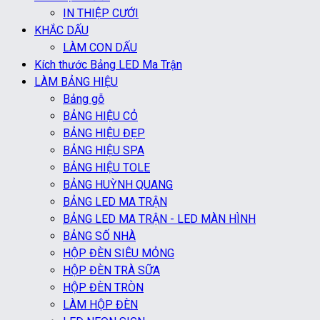
IN THIỆP CƯỚI
KHẮC DẤU
LÀM CON DẤU
Kích thước Bảng LED Ma Trận
LÀM BẢNG HIỆU
Bảng gỗ
BẢNG HIỆU CỎ
BẢNG HIỆU ĐẸP
BẢNG HIỆU SPA
BẢNG HIỆU TOLE
BẢNG HUỲNH QUANG
BẢNG LED MA TRẬN
BẢNG LED MA TRẬN - LED MÀN HÌNH
BẢNG SỐ NHÀ
HỘP ĐÈN SIÊU MỎNG
HỘP ĐÈN TRÀ SỮA
HỘP ĐÈN TRÒN
LÀM HỘP ĐÈN