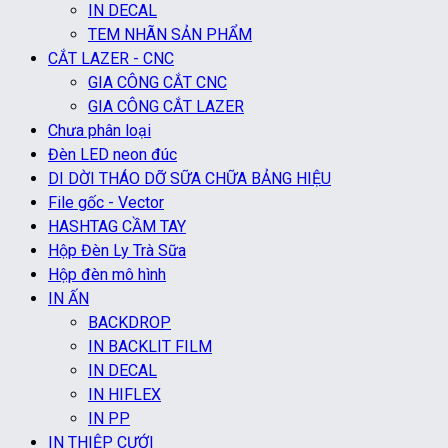
IN DECAL
TEM NHÃN SẢN PHẨM
CẮT LAZER - CNC
GIA CÔNG CẮT CNC
GIA CÔNG CẮT LAZER
Chưa phân loại
Đèn LED neon đúc
DI DỜI THÁO DỠ SỮA CHỮA BẢNG HIỆU
File gốc - Vector
HASHTAG CẦM TAY
Hộp Đèn Ly Trà Sữa
Hộp đèn mô hình
IN ẤN
BACKDROP
IN BACKLIT FILM
IN DECAL
IN HIFLEX
IN PP
IN THIỆP CƯỚI