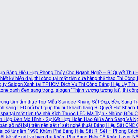
Bảng Hiệu Hợp Phong Thủy Cho Ngành Nghề – Bí Quyết Thu Hú
Thi Công 
Dịch Vụ Thi Công Bảng Hiệu Uy Tín
Top Mẫu Standee Khung Sắt Đẹp, Bền, Sang T
Bí Quyết Hút Khách
Kích Thước LED Ma Trận - Những Điều Cầ
Hộp Đèn Mô Hình - Sự Kết Hợp Hoàn Hảo Giữa Ánh Sáng Và N
Bảng Hiệu Sắt CNC 
Khám Phá Bảng Hiệu Sắt Rỉ Sét – Phong Cách
Khám Phá Bảng Hiệu Gỗ Khắc Laser Nổi