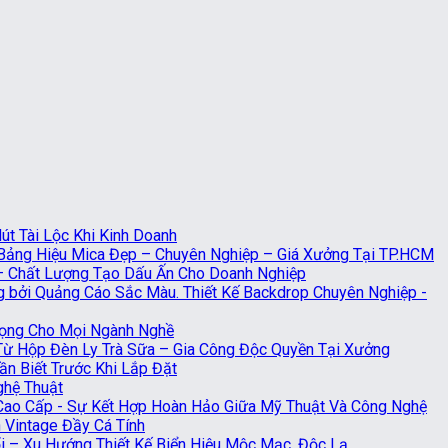
t Tài Lộc Khi Kinh Doanh
Bảng Hiệu Mica Đẹp – Chuyên Nghiệp – Giá Xưởng Tại TP.HCM
 – Chất Lượng Tạo Dấu Ấn Cho Doanh Nghiệp
Thiết Kế Backdrop Chuyên Nghiệp -
rọng Cho Mọi Ngành Nghề
 Từ Hộp Đèn Ly Trà Sữa – Gia Công Độc Quyền Tại Xưởng
n Biết Trước Khi Lắp Đặt
ghệ Thuật
Cao Cấp - Sự Kết Hợp Hoàn Hảo Giữa Mỹ Thuật Và Công Nghệ
 Vintage Đầy Cá Tính
 – Xu Hướng Thiết Kế Biển Hiệu Mộc Mạc, Độc Lạ