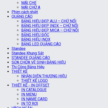
MÁI CHE
MÁI CHỮ A
Phim cách nhiệt
QUẢNG CÁO
BẢNG HIỆU ĐẸP ALU – CHỮ NỔI
BẢNG HIỆU ĐẸP INOX – CHỮ NỔI
BẢNG HIỆU ĐẸP MICA – CHỮ NỔI
BẢNG HIỆU ĐỘC
BẢNG HIỆU INOX
BẢNG LED QUẢNG CÁO
Standee
Standee Khung Sắt
STANDEE QUẢNG CÁO
SỬA CHỮA VỆ SINH BẢNG HIỆU
Thi Công Bảng Hiệu
THIẾT KẾ
NHẬN DIỆN THƯƠNG HIỆU
THIẾT KẾ LOGO
THIẾT KẾ - IN OFFSET
IN CATALOGUE
IN MENU
IN NAME CARD
IN TỜ RƠI