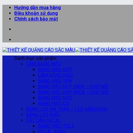
Bỏ
Hướng dẫn mua hàng
qua
Điều khoản sử dụng
nội
Chính sách bảo mật
dung
Danh mục sản phẩm
LÀM BẢNG HIỆU
BẢNG HIỆU ĐẸP
LÀM BẢNG HIỆU
BẢNG HIỆU SPA
BẢNG HIỆU ĐẸP INOX – CHỮ NỔI
BẢNG HIỆU ĐẸP MICA – CHỮ NỔI
BẢNG HIỆU ĐỘC
BẢNG HIỆU CỎ
BẢNG LED MA TRẬN – LED MÀN HÌNH
BẢNG LED RUỒI
CẮT DÁN DECAL
BẢNG HIỆU TOLE
DECAL KÍNH