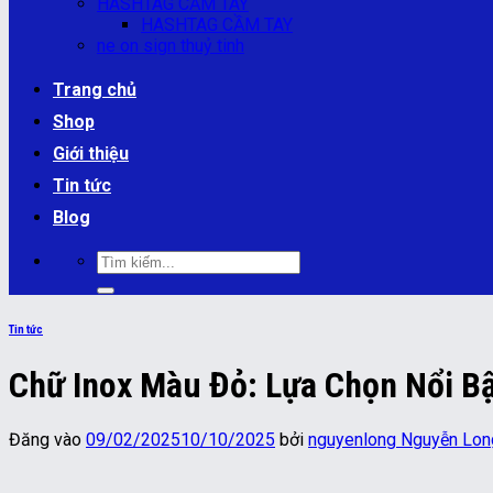
HASHTAG CẦM TAY
HASHTAG CẦM TAY
ne on sign thuỷ tinh
Trang chủ
Shop
Giới thiệu
Tin tức
Blog
Tìm
kiếm:
Tin tức
Chữ Inox Màu Đỏ: Lựa Chọn Nổi B
Đăng vào
09/02/2025
10/10/2025
bởi
nguyenlong Nguyễn Lon