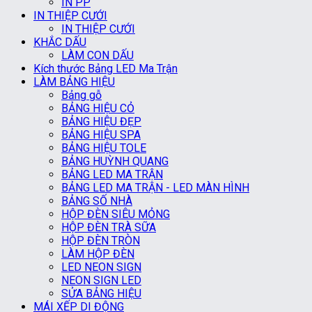
IN PP
IN THIỆP CƯỚI
IN THIỆP CƯỚI
KHẮC DẤU
LÀM CON DẤU
Kích thước Bảng LED Ma Trận
LÀM BẢNG HIỆU
Bảng gỗ
BẢNG HIỆU CỎ
BẢNG HIỆU ĐẸP
BẢNG HIỆU SPA
BẢNG HIỆU TOLE
BẢNG HUỲNH QUANG
BẢNG LED MA TRẬN
BẢNG LED MA TRẬN - LED MÀN HÌNH
BẢNG SỐ NHÀ
HỘP ĐÈN SIÊU MỎNG
HỘP ĐÈN TRÀ SỮA
HỘP ĐÈN TRÒN
LÀM HỘP ĐÈN
LED NEON SIGN
NEON SIGN LED
SỬA BẢNG HIỆU
MÁI XẾP DI ĐỘNG