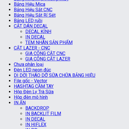
Bảng Hiệu Mica
Bảng Hiệu Sắt CNC
Bảng Hiệu Sắt Rỉ Sét
Bảng LED ruồi
CẮT DÁN DECAL
DECAL KÍNH
IN DECAL
TEM NHÃN SẢN PHẨM
CẮT LAZER - CNC
GIA CÔNG CẮT CNC
GIA CÔNG CẮT LAZER
Chưa phân loại
Đèn LED neon đúc
DI DỜI THÁO DỠ SỮA CHỮA BẢNG HIỆU
File gốc - Vector
HASHTAG CẦM TAY
Hộp Đèn Ly Trà Sữa
Hộp đèn mô hình
IN ẤN
BACKDROP
IN BACKLIT FILM
IN DECAL
IN HIFLEX