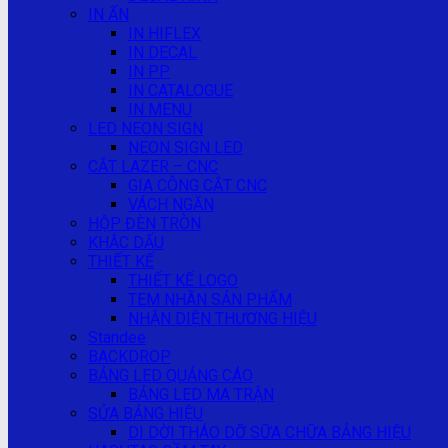
IN ẤN
IN HIFLEX
IN DECAL
IN PP
IN CATALOGUE
IN MENU
LED NEON SIGN
NEON SIGN LED
CẮT LAZER – CNC
GIA CÔNG CẮT CNC
VÁCH NGĂN
HỘP ĐÈN TRÒN
KHẮC DẤU
THIẾT KẾ
THIẾT KẾ LOGO
TEM NHÃN SẢN PHẨM
NHẬN DIỆN THƯƠNG HIỆU
Standee
BACKDROP
BẢNG LED QUẢNG CÁO
BẢNG LED MA TRẬN
SỬA BẢNG HIỆU
DI DỜI THÁO DỠ SỮA CHỮA BẢNG HIỆU