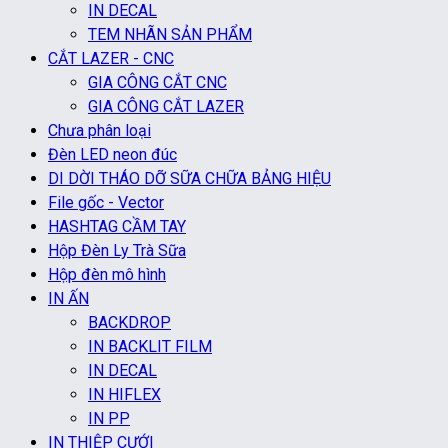
IN DECAL
TEM NHÃN SẢN PHẨM
CẮT LAZER - CNC
GIA CÔNG CẮT CNC
GIA CÔNG CẮT LAZER
Chưa phân loại
Đèn LED neon đúc
DI DỜI THÁO DỠ SỮA CHỮA BẢNG HIỆU
File gốc - Vector
HASHTAG CẦM TAY
Hộp Đèn Ly Trà Sữa
Hộp đèn mô hình
IN ẤN
BACKDROP
IN BACKLIT FILM
IN DECAL
IN HIFLEX
IN PP
IN THIỆP CƯỚI