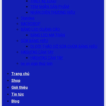
THIẾT KẾ LOGO
TEM NHÃN SẢN PHẨM
NHẬN DIỆN THƯƠNG HIỆU
Standee
BACKDROP
BẢNG LED QUẢNG CÁO
BẢNG LED MA TRẬN
SỬA BẢNG HIỆU
DI DỜI THÁO DỠ SỮA CHỮA BẢNG HIỆU
HASHTAG CẦM TAY
HASHTAG CẦM TAY
ne on sign thuỷ tinh
Trang chủ
Shop
Giới thiệu
Tin tức
Blog