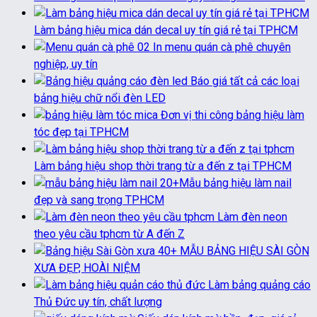
Làm bảng hiệu mica dán decal uy tín giá rẻ tại TPHCM
In menu quán cà phê chuyên
nghiệp, uy tín
Báo giá tất cả các loại
bảng hiệu chữ nổi đèn LED
Đơn vị thi công bảng hiệu làm
tóc đẹp tại TPHCM
Làm bảng hiệu shop thời trang từ a đến z tại TPHCM
20+Mẫu bảng hiệu làm nail
đẹp và sang trọng TPHCM
Làm đèn neon
theo yêu cầu tphcm từ A đến Z
40+ MẪU BẢNG HIỆU SÀI GÒN
XƯA ĐẸP, HOÀI NIỆM
Làm bảng quảng cáo
Thủ Đức uy tín, chất lượng