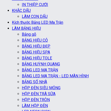
IN THIỆP CƯỚI
KHẮC DẤU
LÀM CON DẤU
Kích thước Bảng LED Ma Trận
LÀM BẢNG HIỆU
Bảng gỗ
BẢNG HIỆU CỎ
BẢNG HIỆU ĐẸP
BẢNG HIỆU SPA
BẢNG HIỆU TOLE
BẢNG HUỲNH QUANG
BẢNG LED MA TRẬN
BẢNG LED MA TRẬN - LED MÀN HÌNH
BẢNG SỐ NHÀ
HỘP ĐÈN SIÊU MỎNG
HỘP ĐÈN TRÀ SỮA
HỘP ĐÈN TRÒN
LÀM HỘP ĐÈN