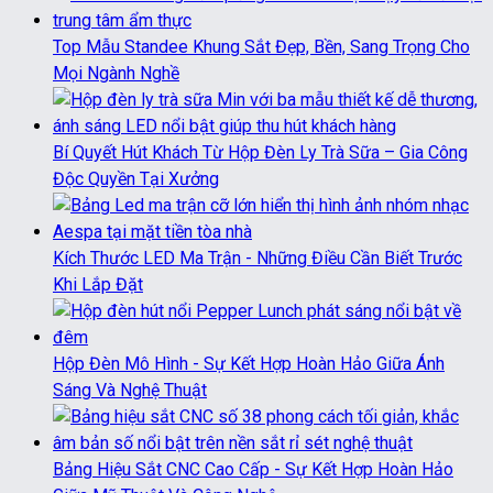
Top Mẫu Standee Khung Sắt Đẹp, Bền, Sang Trọng Cho
Mọi Ngành Nghề
Bí Quyết Hút Khách Từ Hộp Đèn Ly Trà Sữa – Gia Công
Độc Quyền Tại Xưởng
Kích Thước LED Ma Trận - Những Điều Cần Biết Trước
Khi Lắp Đặt
Hộp Đèn Mô Hình - Sự Kết Hợp Hoàn Hảo Giữa Ánh
Sáng Và Nghệ Thuật
Bảng Hiệu Sắt CNC Cao Cấp - Sự Kết Hợp Hoàn Hảo