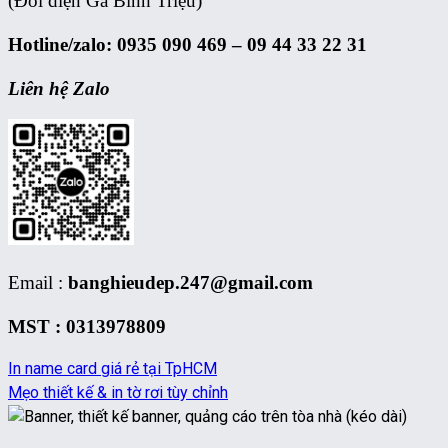
(Đối diện Ga Bình Triệu)
Hotline/zalo: 0935 090 469 – 09 44 33 22 31
Liên hệ Zalo
Email :
banghieudep.247@gmail.com
MST : 0313978809
In name card giá rẻ tại TpHCM
Mẹo thiết kế & in tờ rơi tùy chỉnh