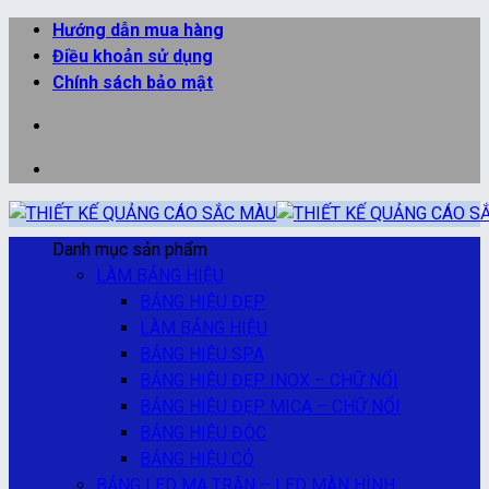
Bỏ
Hướng dẫn mua hàng
qua
Điều khoản sử dụng
nội
Chính sách bảo mật
dung
Danh mục sản phẩm
LÀM BẢNG HIỆU
BẢNG HIỆU ĐẸP
LÀM BẢNG HIỆU
BẢNG HIỆU SPA
BẢNG HIỆU ĐẸP INOX – CHỮ NỔI
BẢNG HIỆU ĐẸP MICA – CHỮ NỔI
BẢNG HIỆU ĐỘC
BẢNG HIỆU CỎ
BẢNG LED MA TRẬN – LED MÀN HÌNH