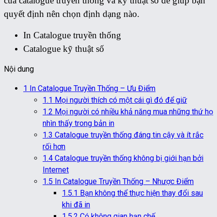
của catalogue truyền thống và kỹ thuật số để giúp bạn
quyết định nên chọn định dạng nào.
In Catalogue truyền thống
Catalogue kỹ thuật số
Nội dung
1
In Catalogue Truyền Thống – Ưu Điểm
1.1
Mọi người thích có một cái gì đó để giữ
1.2
Mọi người có nhiều khả năng mua những thứ họ
nhìn thấy trong bản in
1.3
Catalogue truyền thống đáng tin cậy và ít rắc
rối hơn
1.4
Catalogue truyền thống không bị giới hạn bởi
Internet
1.5
In Catalogue Truyền Thống – Nhược Điểm
1.5.1
Bạn không thể thực hiện thay đổi sau
khi đã in
1.5.2
Có không gian hạn chế