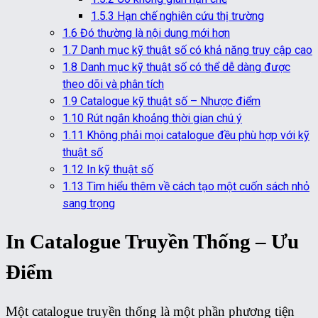
1.5.3
Hạn chế nghiên cứu thị trường
1.6
Đó thường là nội dung mới hơn
1.7
Danh mục kỹ thuật số có khả năng truy cập cao
1.8
Danh mục kỹ thuật số có thể dễ dàng được
theo dõi và phân tích
1.9
Catalogue kỹ thuật số – Nhược điểm
1.10
Rút ngắn khoảng thời gian chú ý
1.11
Không phải mọi catalogue đều phù hợp với kỹ
thuật số
1.12
In kỹ thuật số
1.13
Tìm hiểu thêm về cách tạo một cuốn sách nhỏ
sang trọng
In Catalogue Truyền Thống – Ưu
Điểm
Một catalogue truyền thống là một phần phương tiện