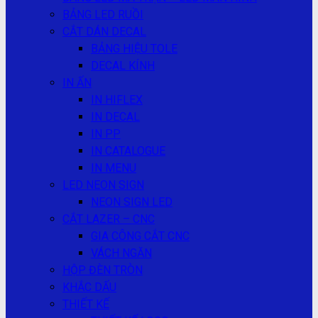
BẢNG LED RUỒI
CẮT DÁN DECAL
BẢNG HIỆU TOLE
DECAL KÍNH
IN ẤN
IN HIFLEX
IN DECAL
IN PP
IN CATALOGUE
IN MENU
LED NEON SIGN
NEON SIGN LED
CẮT LAZER – CNC
GIA CÔNG CẮT CNC
VÁCH NGĂN
HỘP ĐÈN TRÒN
KHẮC DẤU
THIẾT KẾ