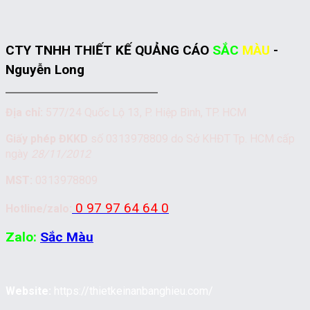
CTY TNHH THIẾT KẾ QUẢNG CÁO
SẮC
MÀU
-
Nguyễn Long
Địa chỉ:
577/24 Quốc Lộ 13, P. Hiệp Bình, TP. HCM
Giấy phép ĐKKD
số 0313978809 do Sở KHĐT Tp. HCM cấp
ngày
28/11/2012
MST:
0313978809
0 97 97 64 64 0
Hotline/zalo:
Zalo:
Sắc Màu
Website:
https://thietkeinanbanghieu.com/