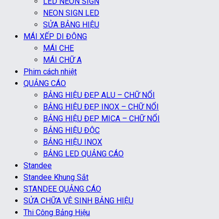
LED NEON SIGN
NEON SIGN LED
SỬA BẢNG HIỆU
MÁI XẾP DI ĐỘNG
MÁI CHE
MÁI CHỮ A
Phim cách nhiệt
QUẢNG CÁO
BẢNG HIỆU ĐẸP ALU – CHỮ NỔI
BẢNG HIỆU ĐẸP INOX – CHỮ NỔI
BẢNG HIỆU ĐẸP MICA – CHỮ NỔI
BẢNG HIỆU ĐỘC
BẢNG HIỆU INOX
BẢNG LED QUẢNG CÁO
Standee
Standee Khung Sắt
STANDEE QUẢNG CÁO
SỬA CHỮA VỆ SINH BẢNG HIỆU
Thi Công Bảng Hiệu