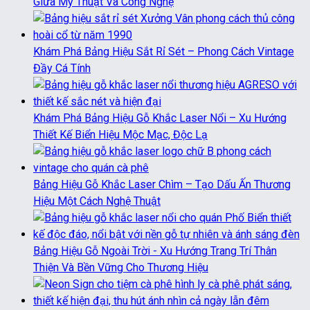
Giữa Mỹ Thuật Và Công Nghệ
Khám Phá Bảng Hiệu Sắt Rỉ Sét – Phong Cách Vintage
Đầy Cá Tính
Khám Phá Bảng Hiệu Gỗ Khắc Laser Nổi – Xu Hướng
Thiết Kế Biển Hiệu Mộc Mạc, Độc Lạ
Bảng Hiệu Gỗ Khắc Laser Chìm – Tạo Dấu Ấn Thương
Hiệu Một Cách Nghệ Thuật
Bảng Hiệu Gỗ Ngoài Trời - Xu Hướng Trang Trí Thân
Thiện Và Bền Vững Cho Thương Hiệu